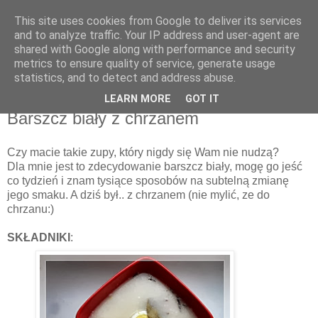
This site uses cookies from Google to deliver its services
Recenzje na widelcu
and to analyze traffic. Your IP address and user-agent are
shared with Google along with performance and security
metrics to ensure quality of service, generate usage
Portal kulturalny - książki, recenzje, inspiracje, konkursy.
statistics, and to detect and address abuse.
LEARN MORE
GOT IT
niedziela, 9 lutego 2014
Barszcz biały z chrzanem
Czy macie takie zupy, który nigdy się Wam nie nudzą?
Dla mnie jest to zdecydowanie barszcz biały, mogę go jeść
co tydzień i znam tysiące sposobów na subtelną zmianę
jego smaku. A dziś był.. z chrzanem (nie mylić, ze do
chrzanu:)
SKŁADNIKI
: