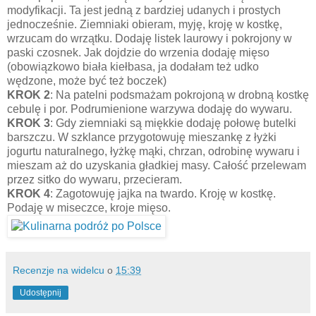
modyfikacji. Ta jest jedną z bardziej udanych i prostych
jednocześnie. Ziemniaki obieram, myję, kroję w kostkę,
wrzucam do wrzątku. Dodaję listek laurowy i pokrojony w
paski czosnek. Jak dojdzie do wrzenia dodaję mięso
(obowiązkowo biała kiełbasa, ja dodałam też udko
wędzone, może być też boczek)
KROK 2
: Na patelni podsmażam pokrojoną w drobną kostkę
cebulę i por. Podrumienione warzywa dodaję do wywaru.
KROK 3
: Gdy ziemniaki są miękkie dodaję połowę butelki
barszczu. W szklance przygotowuję mieszankę z łyżki
jogurtu naturalnego, łyżkę mąki, chrzan, odrobinę wywaru i
mieszam aż do uzyskania gładkiej masy. Całość przelewam
przez sitko do wywaru, przecieram.
KROK 4
: Zagotowuję jajka na twardo. Kroję w kostkę.
Podaję w miseczce, kroje mięso.
Recenzje na widelcu
o
15:39
Udostępnij