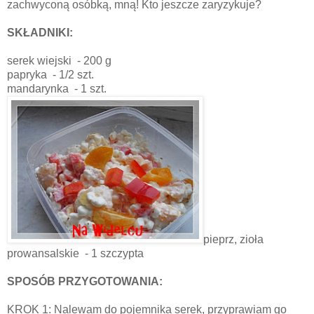
zachwyconą osóbką, mną! Kto jeszcze zaryzykuje?
SKŁADNIKI:
serek wiejski
- 200 g
papryka
- 1/2 szt.
mandarynka
- 1 szt.
pieprz, zioła
prowansalskie
- 1 szczypta
SPOSÓB PRZYGOTOWANIA:
KROK 1: Nalewam do pojemnika serek, przyprawiam go