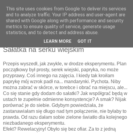
This site uses cookies from Google to deliver its services
Recenzje na widelcu
and to analyze traffic. Your IP address and user-agent are
shared with Google along with performance and security
metrics to ensure quality of service, generate usage
Portal kulturalny - książki, recenzje, inspiracje, konkursy.
statistics, and to detect and address abuse.
LEARN MORE
GOT IT
poniedziałek, 10 marca 2014
Sałatka na serku wiejskim
Przepis wyszedł, jak zwykle, w drodze eksperymentu. Plan
początkowy był prosty, serek wiejski, papryka, no może
przyprawy. Coś innego na zajęcia. I kiedy tak kroiłam
paprykę mój wzrok padł na... mandarynki. Pychota. Niby
można zabrać w skórce, w torebce i obrać na miejscu, ale...
Co się stanie gdy dodam do sałatki? Jak współgrać będą w
ustach te zupełnie odmienne konsystencje? A smak? Nijak
porównać je do siebie. Gdybym powiedziała, że
zastanawiałam się długo nad tym połączenie, nie byłaby to
prawda. Od razu dałam sobie zielone światło dla kolejnego
niezbadanego eksperymentu.
Efekt? Rewelacyjny! Obyło się bez ofiar. Za to z jedną