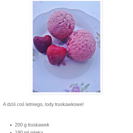
A dziś coś letniego, lody truskawkowe!
200 g truskawek
190 ml mleka