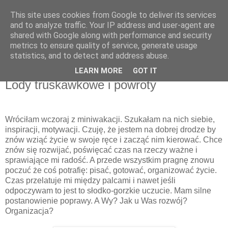
This site uses cookies from Google to deliver its services
Recenzje na widelcu
and to analyze traffic. Your IP address and user-agent are
shared with Google along with performance and security
metrics to ensure quality of service, generate usage
Portal kulturalny - książki, recenzje, inspiracje, konkursy.
statistics, and to detect and address abuse.
LEARN MORE
GOT IT
niedziela, 7 czerwca 2015
Lody truskawkowe i powroty
Wróciłam wczoraj z miniwakacji. Szukałam na nich siebie,
inspiracji, motywacji. Czuję, że jestem na dobrej drodze by
znów wziąć życie w swoje ręce i zacząć nim kierować. Chce
znów się rozwijać, poświęcać czas na rzeczy ważne i
sprawiające mi radość. A przede wszystkim pragnę znowu
poczuć że coś potrafię: pisać, gotować, organizować życie.
Czas przelatuje mi między palcami i nawet jeśli
odpoczywam to jest to słodko-gorzkie uczucie. Mam silne
postanowienie poprawy. A Wy? Jak u Was rozwój?
Organizacja?