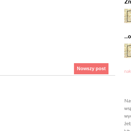
Zn
..
Nowszy post
nak
Nas
wsp
wyd
żeb
lub