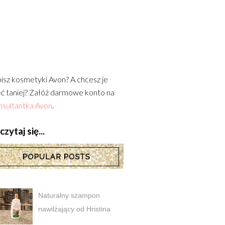
isz kosmetyki Avon? A chcesz je
ć taniej? Załóż darmowe konto na
sultantka Avon
.
zytaj się...
Naturalny szampon
nawilżający od Hristina