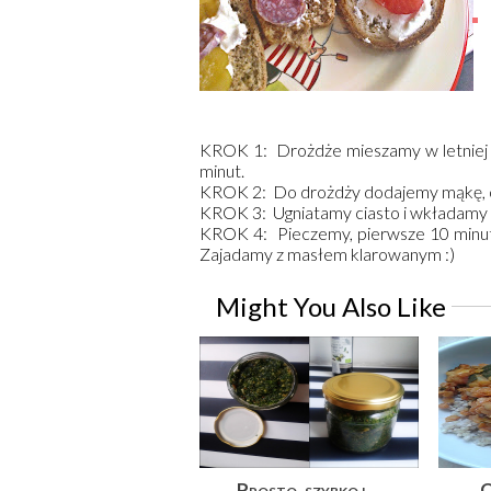
KROK 1: Drożdże mieszamy w letniej 
minut.
KROK 2: Do drożdży dodajemy mąkę, o
KROK 3: Ugniatamy ciasto i wkładamy
KROK 4: Pieczemy, pierwsze 10 minut 
Zajadamy z masłem klarowanym :)
Might You Also Like
Prosto, szybko i
C