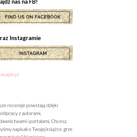
ajdź nas na FB!
.oraz Instagramie
anapie.pl
ze recenzje powstają dzięki
ółpracy z autorami,
awnictwami i portalami. Chcesz,
yśmy napisali o Twojej książce, grze
 produkcie? Napisz na: