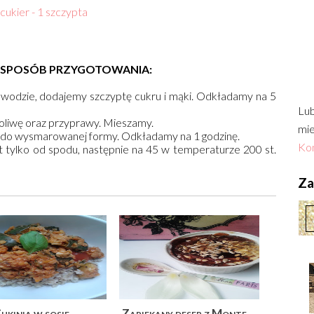
cukier
- 1 szczypta
SPOSÓB PRZYGOTOWANIA:
wodzie, dodajemy szczyptę cukru i mąki. Odkładamy na 5
Lub
liwę oraz przyprawy. Mieszamy.
mie
 do wysmarowanej formy. Odkładamy na 1 godzinę.
Kon
tylko od spodu, następnie na 45 w temperaturze 200 st.
Zac
ukinia w sosie
Zapiekany deser z Monte