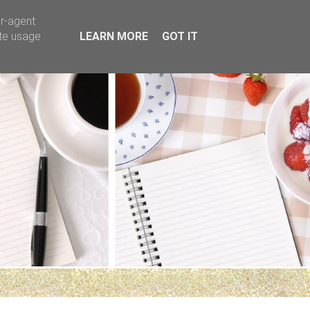
er-agent
ate usage
LEARN MORE
GOT IT