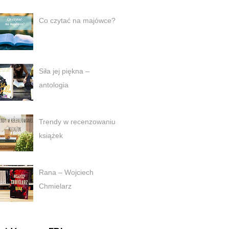
Co czytać na majówce?
Siła jej piękna –
antologia
Trendy w recenzowaniu
książek
Rana – Wojciech
Chmielarz