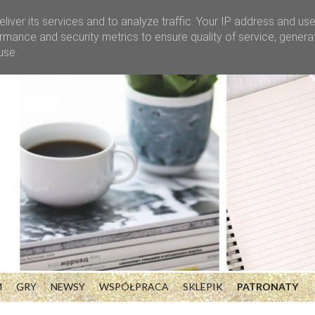
liver its services and to analyze traffic. Your IP address and us
rmance and security metrics to ensure quality of service, gener
use.
M
GRY
NEWSY
WSPÓŁPRACA
SKLEPIK
PATRONATY