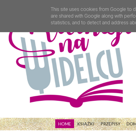
This site uses cookies from Google to de
are shared with Google along with perfo
statistics, and to detect and address ab
HOME
KSIĄŻKI
PRZEPISY
DO