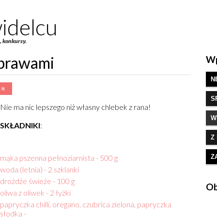
idelcu
e, konkursy.
yprawami
Wp
N
S
Nie ma nic lepszego niż własny chlebek z rana!
W
SKŁADNIKI
:
Z
mąka pszenna pełnoziarnista
- 500 g
Z
woda (letnia)
- 2 szklanki
drożdże świeże - 100 g
Ob
oliwa z oliwek
- 2 łyżki
papryczka chilli, oregano, czubrica zielona, papryczka
słodka
-