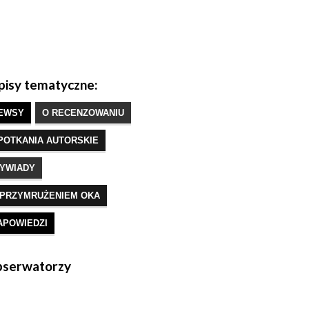
isy tematyczne:
EWSY
O RECENZOWANIU
POTKANIA AUTORSKIE
YWIADY
 PRZYMRUŻENIEM OKA
APOWIEDZI
serwatorzy