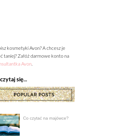
isz kosmetyki Avon? A chcesz je
ć taniej? Załóż darmowe konto na
sultantka Avon
.
zytaj się...
Co czytać na majówce?