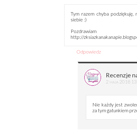
Tym razem chyba podziękuję, m
siebie :)
Pozdrawiam
http://zksiazkanakanapie.blogs
Odpowiedz
Recenzje n
2 maja 2018 13
Nie każdy jest zwole
za tym gatunkiem pr