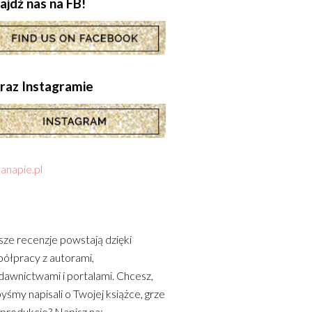
ajdź nas na FB!
.oraz Instagramie
anapie.pl
ze recenzje powstają dzięki
ółpracy z autorami,
awnictwami i portalami. Chcesz,
yśmy napisali o Twojej książce, grze
 produkcie? Napisz na: