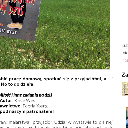
Lub
mie
Kon
Zac
ć pracę domową, spotkać się z przyjaciółmi, a... i
 No to do dzieła!
iłość i inne zadania na dziś
Autor
: Kasie West
awnictwo
: Feeria Young
 pod naszym patronatem!
w: malarstwa i przyjaciół. Udział w wystawie to dla niej
iedzialny za wydarzenie twierdzi, że w jej obrazach brak