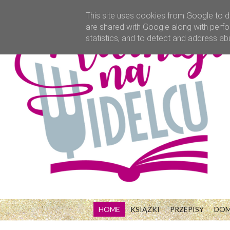
This site uses cookies from Google to de
are shared with Google along with perfo
statistics, and to detect and address ab
HOME
KSIĄŻKI
PRZEPISY
DO