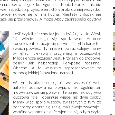
a, żeby w ciągu kilku tygodni nadrobić te braki. I nic nie
iem spędzić z przyjacielem, który zrobi dla niej wszystko.
rawdę skrycie się w nim kocha. Niestety chłopak nie
okażą się przełomowe? A może Abby zaprzepaści obydwa
Jeśli czytaliście chociaż jedną książkę Kasie West,
już wiecie czego się spodziewać. Autorce
konsekwentnie udaje się utrzymać styl i charakter
swoich powieści. Tym razem po raz kolejny mamy
w rękach ciekawą i przyjemną młodzieżówkę.
Młodzieńcze uczucie? Jest! Przyjaźń do grobowej
deski? Jak najbardziej! Perypetie rodzinne?
Obecne! A to wszystko zaprezentowane za
pomocą lekkiej i dowcipnej narracji.
W tym tytule, bardziej niż we wcześniejszych,
autorka postawiła na przyjaźń. Tak, ogólnie ten
motyw zawsze się pojawiał, teraz jednak odgrywa
kluczową rolę i obejmuje więcej niż dwie osoby.
Mamy więc sporo wątków związanych z tym, że
bohaterzy dobrze się znają, mają swoje zwyczaje i
wspólne wspomnienia. Przyjemnie się o tym czyta,