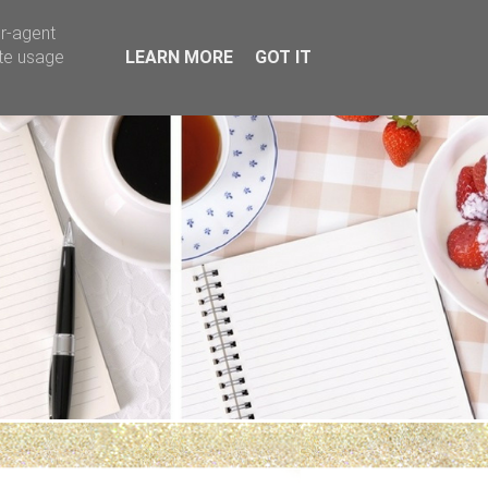
er-agent
ate usage
LEARN MORE
GOT IT