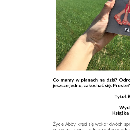
Co mamy w planach na dziś? Odrobi
jeszcze jedno, zakochać się. Proste?
Tytuł
:
M
Wyd
Książka
Życie Abby kręci się wokół dwóch spra
ogromna szansa. Jednak profesor odpow