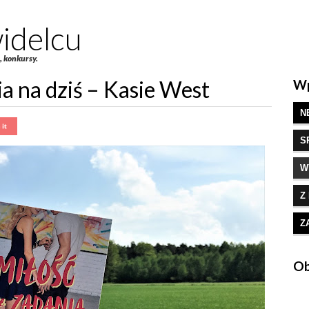
idelcu
e, konkursy.
ia na dziś – Kasie West
Wp
N
S
W
Z
Z
Ob