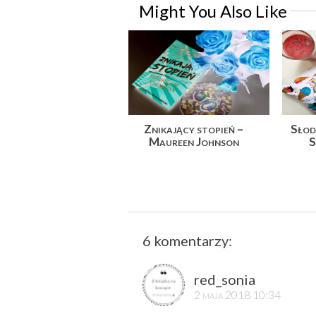
Might You Also Like
Znikający stopień –
Słod
Maureen Johnson
S
6 komentarzy:
red_sonia
2 maja 2018 10:34