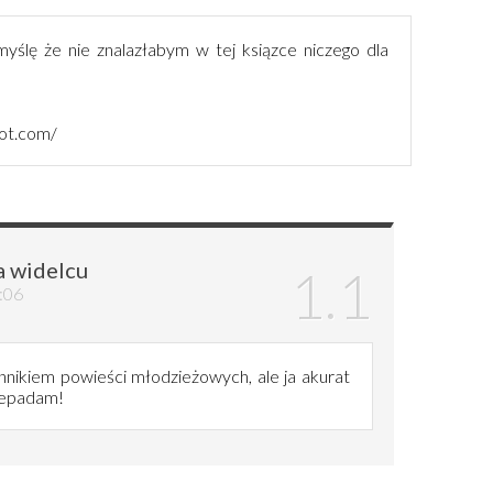
yślę że nie znalazłabym w tej ksiązce niczego dla
pot.com/
a widelcu
:06
nnikiem powieści młodzieżowych, ale ja akurat
zepadam!