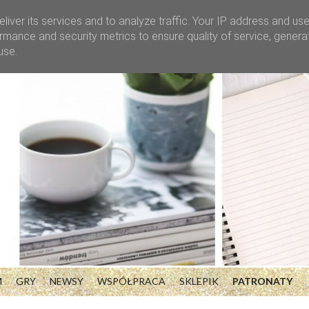
liver its services and to analyze traffic. Your IP address and us
rmance and security metrics to ensure quality of service, gener
use.
M
GRY
NEWSY
WSPÓŁPRACA
SKLEPIK
PATRONATY