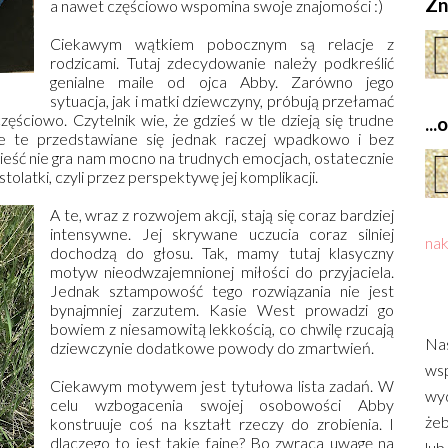
Zn
a nawet częściowo wspomina swoje znajomości :)
Ciekawym wątkiem pobocznym są relacje z
rodzicami. Tutaj zdecydowanie należy podkreślić
genialne maile od ojca Abby. Zarówno jego
sytuacja, jak i matki dziewczyny, próbują przełamać
częściowo. Czytelnik wie, że gdzieś w tle dzieją się trudne
..
e te przedstawiane się jednak raczej wpadkowo i bez
wieść nie gra nam mocno na trudnych emocjach, ostatecznie
latki, czyli przez perspektywę jej komplikacji.
A te, wraz z rozwojem akcji, stają się coraz bardziej
intensywne. Jej skrywane uczucia coraz silniej
nak
dochodzą do głosu. Tak, mamy tutaj klasyczny
motyw nieodwzajemnionej miłości do przyjaciela.
Jednak sztampowość tego rozwiązania nie jest
bynajmniej zarzutem. Kasie West prowadzi go
bowiem z niesamowitą lekkością, co chwilę rzucają
Nas
dziewczynie dodatkowe powody do zmartwień.
wsp
Ciekawym motywem jest tytułowa lista zadań. W
wyd
celu wzbogacenia swojej osobowości Abby
żeb
konstruuje coś na kształt rzeczy do zrobienia. I
dlaczego to jest takie fajne? Bo zwraca uwagę na
lub