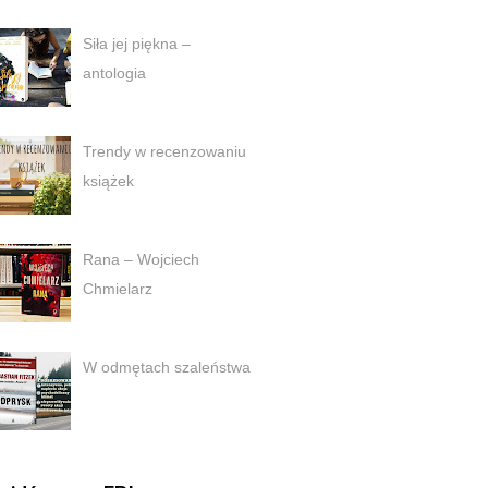
Siła jej piękna –
antologia
Trendy w recenzowaniu
książek
Rana – Wojciech
Chmielarz
W odmętach szaleństwa