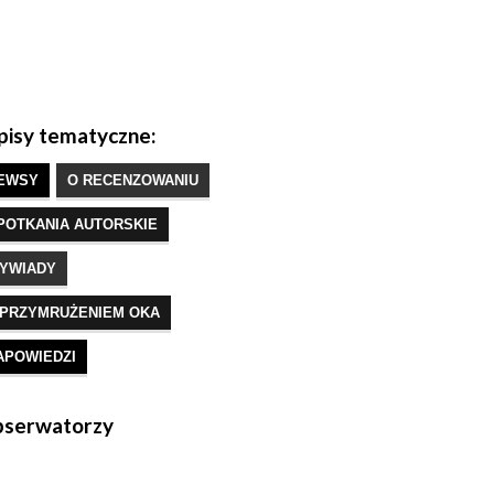
isy tematyczne:
EWSY
O RECENZOWANIU
POTKANIA AUTORSKIE
YWIADY
 PRZYMRUŻENIEM OKA
APOWIEDZI
serwatorzy