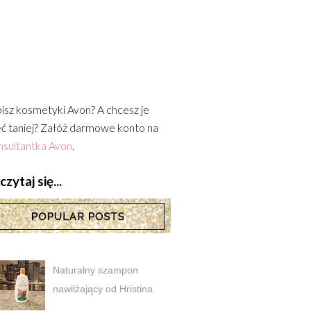
isz kosmetyki Avon? A chcesz je
ć taniej? Załóż darmowe konto na
sultantka Avon
.
zytaj się...
Naturalny szampon
nawilżający od Hristina