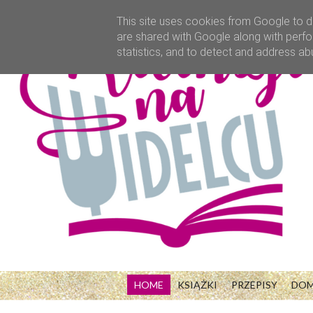
This site uses cookies from Google to de
are shared with Google along with perfo
statistics, and to detect and address ab
HOME
KSIĄŻKI
PRZEPISY
DO