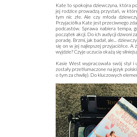
Kate to spokojna dziewczyna, która po
jej rodzice prowadzą przystań, w któr
tym nic złe. Ale czy młoda dziewcz
Przyjaciółka Kate jest przeciwnego zdan
podcastów. Sprawa nabiera tempa, gd
początek akcji. Do ich audycji dzwoni 
poradę. Brzmi, jak badał, ale... dziewc
się on w jej najlepszej przyjaciółce. 
wyjdzie? Czyje uczucia okażą się silniej
Kasie West wypracowała swój styl i u
zostały przetłumaczone na język polski 
o tym za chwilę). Do kluczowych elemen