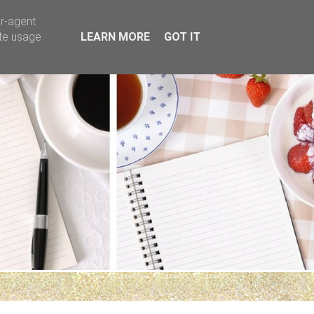
er-agent
ate usage
LEARN MORE
GOT IT