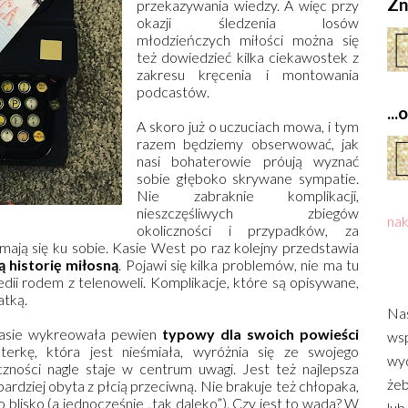
Zn
przekazywania wiedzy. A więc przy
okazji śledzenia losów
młodzieńczych miłości można się
też dowiedzieć kilka ciekawostek z
zakresu kręcenia i montowania
podcastów.
..
A skoro już o uczuciach mowa, i tym
razem będziemy obserwować, jak
nasi bohaterowie próują wyznać
sobie głęboko skrywane sympatie.
Nie zabraknie komplikacji,
nieszczęśliwych zbiegów
nak
okoliczności i przypadków, za
mają się ku sobie. Kasie West po raz kolejny przedstawia
ą historię miłosną
. Pojawi się kilka problemów, nie ma tu
dii rodem z telenoweli. Komplikacje, które są opisywane,
atką.
Nas
Kasie wykreowała pewien
typowy dla swoich powieści
wsp
rkę, która jest nieśmiała, wyróżnia się ze swojego
wyd
czności nagle staje w centrum uwagi. Jest też najlepsza
żeb
ardziej obyta z płcią przeciwną. Nie brakuje też chłopaka,
 blisko (a jednocześnie „tak daleko”). Czy jest to wada? W
lub