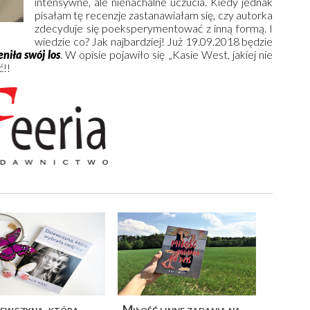
intensywne, ale nienachalne uczucia. Kiedy jednak
pisałam tę recenzje zastanawiałam się, czy autorka
zdecyduje się poeksperymentować z inną formą. I
wiedzie co? Jak najbardziej! Już 19.09.2018 będzie
niła swój los
. W opisie pojawiło się „Kasie West, jakiej nie
ć!!
ewczyna, która
Miłość i inne zadania na