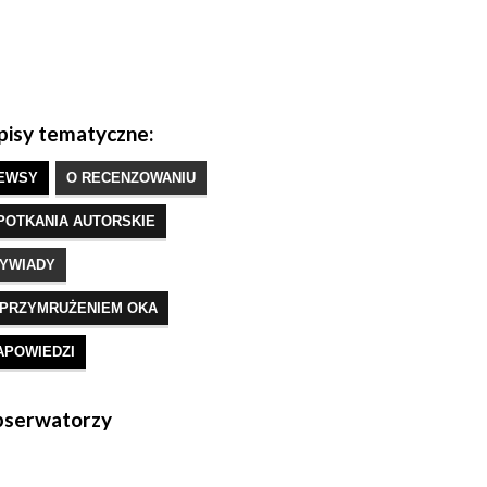
isy tematyczne:
EWSY
O RECENZOWANIU
POTKANIA AUTORSKIE
YWIADY
 PRZYMRUŻENIEM OKA
APOWIEDZI
serwatorzy