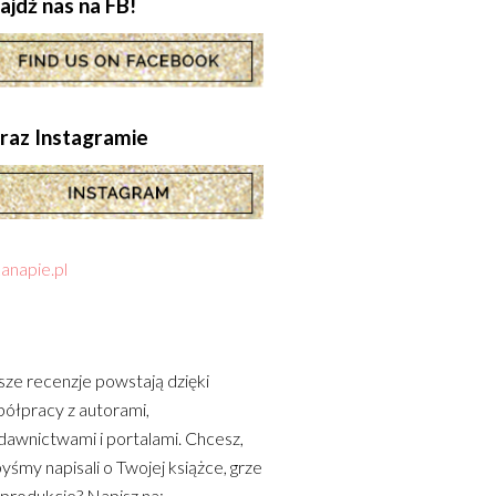
ajdź nas na FB!
.oraz Instagramie
anapie.pl
ze recenzje powstają dzięki
ółpracy z autorami,
awnictwami i portalami. Chcesz,
yśmy napisali o Twojej książce, grze
 produkcie? Napisz na: