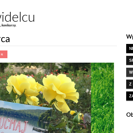
idelcu
e, konkursy.
rca
Wp
N
S
W
Z
Z
Ob