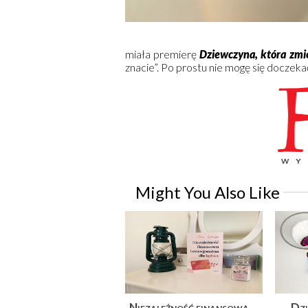
miała premierę
Dziewczyna, która zmie
znacie”. Po prostu nie mogę się doczeka
Might You Also Like
Niezależność finansową
Dzi