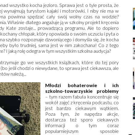
nad wszystko kocha jezioro. Sprawa jest o tyle prosta, że
ej wynajmują turystom kajaki i motorówki. I niby nie ma w
yna powinna spędzać cały swój wolny czas na wodzie?
ia. Właśnie dlatego angażuje ją w szkolny projekt kręcenia
y Kate zostaje... prowadzącą programu. Ale to dopiero
zakochany chłopak, który opowiada o swoim uczuciu i pyta o
zyna szybko rozpoznaje dzwoniącego i domyśla się, że kocha
A żeby było trudniej, sama jest w nim zakochana! Co z tego
sze? I jaką rolę odegra w tym wszystkim szkolna audycja?
trzymuje go we wszystkich książkach, które do tej pory
(bo jeśli chodzi o niewydane, to sprawa jest ciekawsza, ale
tów należą...
Młodzi bohaterowie i ich
szkolno-towarzyskie problemy
– tym razem fabuła koncentruje się
wokół zajęć z kręcenia podcastu, co
jest bardzo ciekawym wątkiem.
Poza tym, że napędza akcje,
dostarcza też sporo ciekawych
informacji o tym coraz
popularniejszym sposobie