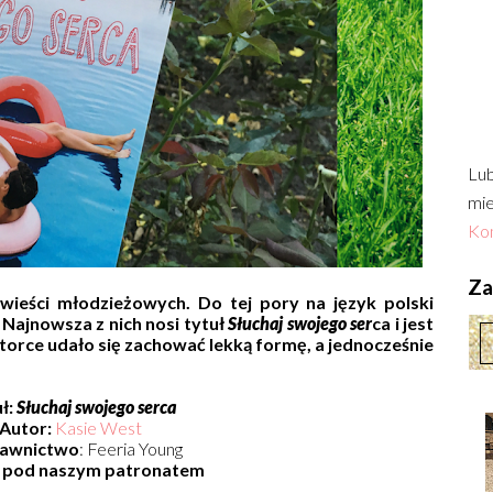
Lub
mie
Kon
Zac
wieści młodzieżowych. Do tej pory na język polski
 Najnowsza z nich nosi tytuł
Słuchaj swojego ser
ca i jest
utorce udało się zachować lekką formę, a jednocześnie
ł:
Słuchaj swojego serca
Autor:
Kasie West
awnictwo
: Feeria Young
a pod naszym patronatem