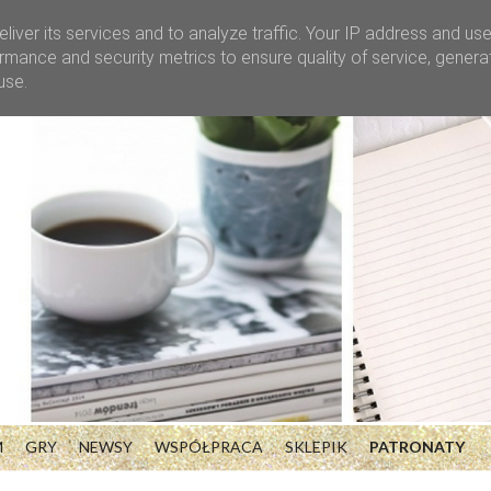
liver its services and to analyze traffic. Your IP address and us
rmance and security metrics to ensure quality of service, gener
use.
M
GRY
NEWSY
WSPÓŁPRACA
SKLEPIK
PATRONATY