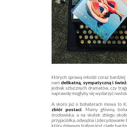
których sprawą młodzi coraz bardziej 
nam
delikatną, sympatyczną i śwież
jednak sztucznych dramatów, czy trage
naprawdę mogłyby się wydarzyć nastol
A skoro już o bohaterach mowa to 
zbiór postaci
. Mamy główną bohate
środowiska, a na skutek zbiegu okoli
przyjaciółka, odważna i zdecydowanie b
który dziwnym trafem jest ciągle bardzo