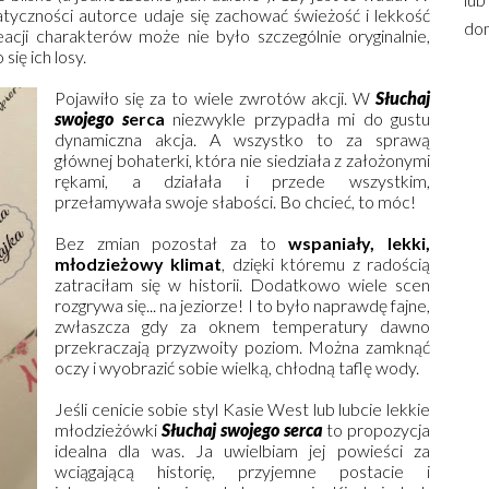
yczności autorce udaje się zachować świeżość i lekkość
dom
acji charakterów może nie było szczególnie oryginalnie,
się ich losy.
Pojawiło się za to wiele zwrotów akcji. W
Słuchaj
swojego s
erca
niezwykle przypadła mi do gustu
dynamiczna akcja. A wszystko to za sprawą
głównej bohaterki, która nie siedziała z założonymi
rękami, a działała i przede wszystkim,
przełamywała swoje słabości. Bo chcieć, to móc!
Bez zmian pozostał za to
wspaniały, lekki,
młodzieżowy klimat
, dzięki któremu z radością
zatraciłam się w historii. Dodatkowo wiele scen
rozgrywa się... na jeziorze! I to było naprawdę fajne,
zwłaszcza gdy za oknem temperatury dawno
przekraczają przyzwoity poziom. Można zamknąć
oczy i wyobrazić sobie wielką, chłodną taflę wody.
Jeśli cenicie sobie styl Kasie West lub lubcie lekkie
młodzieżówki
Słuchaj swojego serca
to propozycja
idealna dla was. Ja uwielbiam jej powieści za
wciągającą historię, przyjemne postacie i