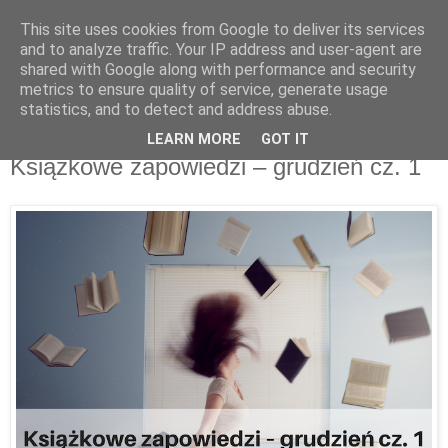
This site uses cookies from Google to deliver its services
Recenzje na widelcu
and to analyze traffic. Your IP address and user-agent are
shared with Google along with performance and security
metrics to ensure quality of service, generate usage
Portal kulturalny - książki, recenzje, inspiracje, konkursy.
statistics, and to detect and address abuse.
LEARN MORE
GOT IT
niedziela, 2 grudnia 2018
Książkowe zapowiedzi – grudzień cz. 1