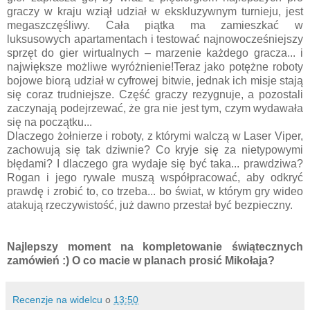
graczy w kraju wziął udział w ekskluzywnym turnieju, jest
megaszczęśliwy. Cała piątka ma zamieszkać w
luksusowych apartamentach i testować najnowocześniejszy
sprzęt do gier wirtualnych – marzenie każdego gracza... i
największe możliwe wyróżnienie!Teraz jako potężne roboty
bojowe biorą udział w cyfrowej bitwie, jednak ich misje stają
się coraz trudniejsze. Część graczy rezygnuje, a pozostali
zaczynają podejrzewać, że gra nie jest tym, czym wydawała
się na początku...
Dlaczego żołnierze i roboty, z którymi walczą w Laser Viper,
zachowują się tak dziwnie? Co kryje się za nietypowymi
błędami? I dlaczego gra wydaje się być taka... prawdziwa?
Rogan i jego rywale muszą współpracować, aby odkryć
prawdę i zrobić to, co trzeba... bo świat, w którym gry wideo
atakują rzeczywistość, już dawno przestał być bezpieczny.
Najlepszy moment na kompletowanie świątecznych
zamówień :) O co macie w planach prosić Mikołaja?
Recenzje na widelcu
o
13:50