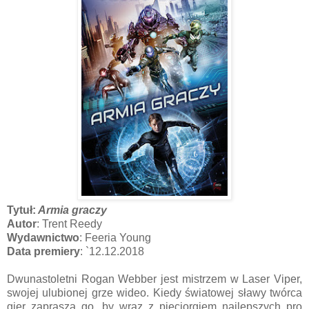
Tytuł:
Armia graczy
Autor
: Trent Reedy
Wydawnictwo
: Feeria Young
Data premiery
: `12.12.2018
Dwunastoletni Rogan Webber jest mistrzem w Laser Viper,
swojej ulubionej grze wideo. Kiedy światowej sławy twórca
gier zaprasza go, by wraz z pięciorgiem najlepszych pro