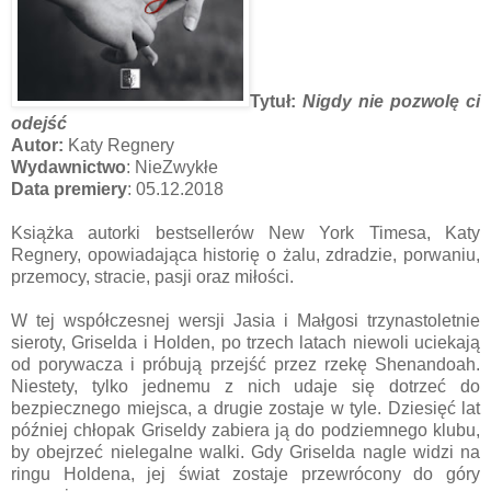
Tytuł:
Nigdy nie pozwolę ci
odejść
Autor:
Katy Regnery
Wydawnictwo
: NieZwykłe
Data premiery
: 05.12.2018
Książka autorki bestsellerów New York Timesa, Katy
Regnery, opowiadająca historię o żalu, zdradzie, porwaniu,
przemocy, stracie, pasji oraz miłości.
W tej współczesnej wersji Jasia i Małgosi trzynastoletnie
sieroty, Griselda i Holden, po trzech latach niewoli uciekają
od porywacza i próbują przejść przez rzekę Shenandoah.
Niestety, tylko jednemu z nich udaje się dotrzeć do
bezpiecznego miejsca, a drugie zostaje w tyle. Dziesięć lat
później chłopak Griseldy zabiera ją do podziemnego klubu,
by obejrzeć nielegalne walki. Gdy Griselda nagle widzi na
ringu Holdena, jej świat zostaje przewrócony do góry