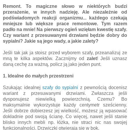
Remont. To magiczne słowo w niektórych budzi
przerażenie, w innych nadzieję. Ale niezależnie od
podświadomych reakcji organizmu... każdego czekają
mniejsze lub większe prace remontowe. Tym razem
padło na mnie! Na pierwszy ogień wzięłam kwestię szafy.
Czy wariant z przesuwanymi drzwiami będzie dobry do
sypialni? Jakie są jego wady, a jakie zalety?
Jeśli tak jak ja stoisz przed wyborem szafy, przeanalizuj ze
mną te kilka aspektów. Zacznijmy od
zalet
! Jeśli uznasz
daną cechę za ważną, policz ją jako jeden punt.
1. Idealne do małych przestrzeni
Szukając idealnej
szafy do sypialni
z pewnością docenisz
wariant z przesuwanymi drzwiami. Zwłaszcza jeśli
dysponujesz niewielką powierzchnią. Czemu? Bo
maksymalnie wykorzystuje każdy centymetr sześcienny.
Jeśli dobrze dobierzesz jej wielkość, możesz ją wpasować
dokładnie pod swoją ścianę. Co więcej, nawet jeśli stanie
blisko innych mebli np. łóżka, nie straci nic nas swojej
funkcjonalności. Drzwiczki otwierają się w bok.