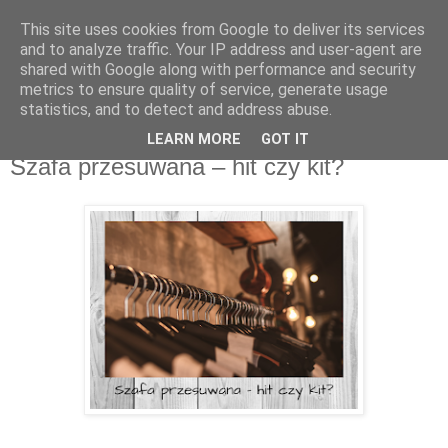
This site uses cookies from Google to deliver its services
Recenzje na widelcu
and to analyze traffic. Your IP address and user-agent are
shared with Google along with performance and security
metrics to ensure quality of service, generate usage
Portal kulturalny - książki, recenzje, inspiracje, konkursy.
statistics, and to detect and address abuse.
LEARN MORE
GOT IT
wtorek, 5 marca 2019
Szafa przesuwana – hit czy kit?