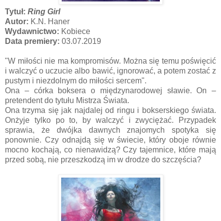
Tytuł:
Ring Girl
Autor:
K.N. Haner
Wydawnictwo:
Kobiece
Data premiery:
03.07.2019
"W miłości nie ma kompromisów. Można się temu poświęcić
i walczyć o uczucie albo bawić, ignorować, a potem zostać z
pustym i niezdolnym do miłości sercem".
Ona – córka boksera o międzynarodowej sławie. On –
pretendent do tytułu Mistrza Świata.
Ona trzyma się jak najdalej od ringu i bokserskiego świata.
Onżyje tylko po to, by walczyć i zwyciężać. Przypadek
sprawia, że dwójka dawnych znajomych spotyka się
ponownie. Czy odnajdą się w świecie, który oboje równie
mocno kochają, co nienawidzą? Czy tajemnice, które mają
przed sobą, nie przeszkodzą im w drodze do szczęścia?