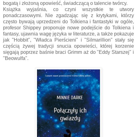
bogatą i złożoną opowieść, świadczącą o talencie twórcy.
Książka wyjaśnia, co czyni wszystkie te utwory
ponadczasowymi. Nie zgadzając się z krytykami, którzy
często bywają uprzedzeni do Tolkiena i fantastyki w ogóle,
profesor Shippey proponuje nowe podejście do Tolkiena i
fantasy, ujawnia wagę języka w literaturze, a także pokazuje
jak "Hobbit", "Władca Pierścieni" i "Silmarillion" stały się
częścią żywej tradycji snucia opowieści, której korzenie
sięgają poprzez baśnie braci Grimm aż do "Eddy Starszej" i
"Beowulfa".