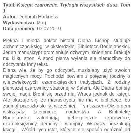
Tytuł:
Księga czarownic. Trylogia wszystkich dusz. Tom
1
Autor:
Deborah Harkness
Wydawnictwo:
Mag
Data premiery:
03.07.2019
Piękna i młoda doktor historii Diana Bishop studiuje
alchemiczne księgi w oksfordzkiej Bibliotece Bodlejańskiej.
Jeden manuskrypt promieniuje dziwnym lśnieniem. Brakuje
mu kilku stron. A spod pisma wyłania się niemożliwy do
odczytania inny tekst.
Diana wie, że by go odczytać, musiałaby użyć swoich
magicznych mocy. Pochodzi bowiem z potężnej rodziny o
wielowiekowych czarnoksięskich tradycjach. Z rodziny
pierwszej czarownicy straconej w Salem. Ale Diana boi się
swojej magii. Broni się przed nią. Wraca jednak do księgi.
Ale okazuje się, że manuskryptu nie ma w bibliotece, bo
zaginął przeszło sto lat wcześniej... Tymczasem Oksfordem
wstrząsają tajemnicze morderstwa. A Bibliotekę
Bodlejańską zaludniają niebezpieczne czarownice,
czarnoksiężnicy, demony i wampiry. Wszyscy poszukują
księgi... Wśród tych istot, których nie sposób odróżnić od