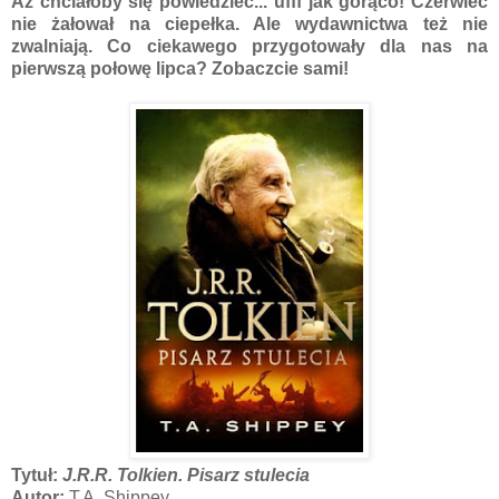
Aż chciałoby się powiedzieć... ufff jak gorąco! Czerwiec
nie żałował na ciepełka. Ale wydawnictwa też nie
zwalniają. Co ciekawego przygotowały dla nas na
pierwszą połowę lipca? Zobaczcie sami!
Tytuł:
J.R.R. Tolkien. Pisarz stulecia
Autor:
T.A. Shippey