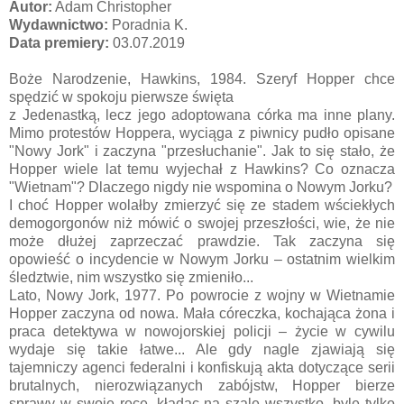
Autor:
Adam Christopher
Wydawnictwo:
Poradnia K.
Data premiery:
03.07.2019
Boże Narodzenie, Hawkins, 1984. Szeryf Hopper chce
spędzić w spokoju pierwsze święta
z Jedenastką, lecz jego adoptowana córka ma inne plany.
Mimo protestów Hoppera, wyciąga z piwnicy pudło opisane
"Nowy Jork" i zaczyna "przesłuchanie". Jak to się stało, że
Hopper wiele lat temu wyjechał z Hawkins? Co oznacza
"Wietnam"? Dlaczego nigdy nie wspomina o Nowym Jorku?
I choć Hopper wolałby zmierzyć się ze stadem wściekłych
demogorgonów niż mówić o swojej przeszłości, wie, że nie
może dłużej zaprzeczać prawdzie. Tak zaczyna się
opowieść o incydencie w Nowym Jorku ‒ ostatnim wielkim
śledztwie, nim wszystko się zmieniło...
Lato, Nowy Jork, 1977. Po powrocie z wojny w Wietnamie
Hopper zaczyna od nowa. Mała córeczka, kochająca żona i
praca detektywa w nowojorskiej policji ‒ życie w cywilu
wydaje się takie łatwe... Ale gdy nagle zjawiają się
tajemniczy agenci federalni i konfiskują akta dotyczące serii
brutalnych, nierozwiązanych zabójstw, Hopper bierze
sprawy w swoje ręce, kładąc na szalę wszystko, byle tylko