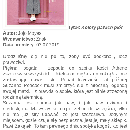
Tytuł:
Kolory pawich piór
Autor:
Jojo Moyes
Wydawnictwo:
Znak
Data premiery:
03.07.2019
Urodziliśmy się nie po to, żeby być doskonali, lecz
prawdziwi.
Piękna, bogata i zepsuta do szpiku kości Athene
zszokowała wszystkich. Uciekła od męża z domokrążcą, nie
zostawiając nawet listu. Ponad trzydzieści lat później
Suzanna Peacock musi zmierzyć się z mroczną legendą
swojej matki. I z prawdą o sobie, która jest pilnie strzeżoną
rodzinną tajemnicą.
Suzanna jest dumna jak paw, i jak paw dziwna i
niedostępna. Ma wszystko, co potrzebne do szczęścia, tylko
nie ma już siły udawać, że jest szczęśliwa. Jedynym
miejscem, gdzie czuje się bezpieczna, jest jej mały sklepik,
Pawi Zakątek. To tam pewnego dnia spotyka kogoś, kto jest