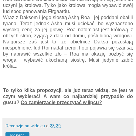
uczyni ją królową. Tylko jako królowa mogła wybawić swój
lud spod panowania Firgaardu.
Wraz z Daksem i jego siostrą Ashą Roa i jej poddani obalili
tyrana. Teraz jednak Asha musi uciekać, bo wyznaczono
wysoką cenę za jej głowę. Roa natomiast jest królową z
obcych stron, żyjącą z dala od domu, poślubioną wrogowi.
Najgorsze zaś jest to, że obietnice Daksa pozostają
niespełnione: lud Roi nadal cierpi. I oto pojawia się szansa,
by naprawić wszelkie zło – Roa ma okazję pozbyć się
wroga i wybawić ukochaną siostrę. Musi jedynie zabić
króla...
To tylko kilka propozycji, ale już teraz widzę, że jest w
czym wybierać! A wam co najbardziej przypadło do
gustu?
Co zamierzacie przeczytać w lipcu?
Recenzje na widelcu
o
23:29
Udostępnij