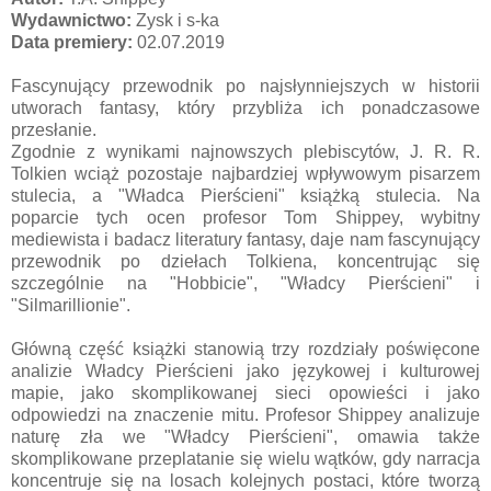
Wydawnictwo:
Zysk i s-ka
Data premiery:
02.07.2019
Fascynujący przewodnik po najsłynniejszych w historii
utworach fantasy, który przybliża ich ponadczasowe
przesłanie.
Zgodnie z wynikami najnowszych plebiscytów, J. R. R.
Tolkien wciąż pozostaje najbardziej wpływowym pisarzem
stulecia, a "Władca Pierścieni" książką stulecia. Na
poparcie tych ocen profesor Tom Shippey, wybitny
mediewista i badacz literatury fantasy, daje nam fascynujący
przewodnik po dziełach Tolkiena, koncentrując się
szczególnie na "Hobbicie", "Władcy Pierścieni" i
"Silmarillionie".
Główną część książki stanowią trzy rozdziały poświęcone
analizie Władcy Pierścieni jako językowej i kulturowej
mapie, jako skomplikowanej sieci opowieści i jako
odpowiedzi na znaczenie mitu. Profesor Shippey analizuje
naturę zła we "Władcy Pierścieni", omawia także
skomplikowane przeplatanie się wielu wątków, gdy narracja
koncentruje się na losach kolejnych postaci, które tworzą