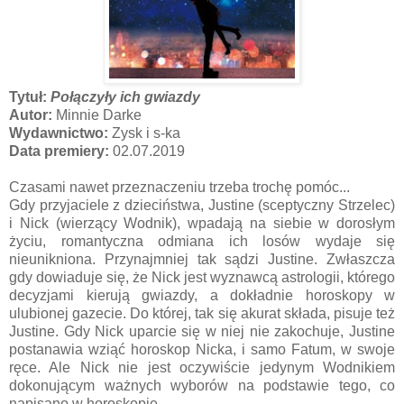
Tytuł:
Połączyły ich gwiazdy
Autor:
Minnie Darke
Wydawnictwo:
Zysk i s-ka
Data premiery:
02.07.2019
Czasami nawet przeznaczeniu trzeba trochę pomóc...
Gdy przyjaciele z dzieciństwa, Justine (sceptyczny Strzelec)
i Nick (wierzący Wodnik), wpadają na siebie w dorosłym
życiu, romantyczna odmiana ich losów wydaje się
nieunikniona. Przynajmniej tak sądzi Justine. Zwłaszcza
gdy dowiaduje się, że Nick jest wyznawcą astrologii, którego
decyzjami kierują gwiazdy, a dokładnie horoskopy w
ulubionej gazecie. Do której, tak się akurat składa, pisuje też
Justine. Gdy Nick uparcie się w niej nie zakochuje, Justine
postanawia wziąć horoskop Nicka, i samo Fatum, w swoje
ręce. Ale Nick nie jest oczywiście jedynym Wodnikiem
dokonującym ważnych wyborów na podstawie tego, co
napisano w horoskopie...