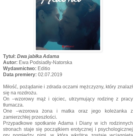
Tytuł:
Dwa jabłka Adama
Autor:
Ewa Podsiadły-Natorska
Wydawnictwo:
Editio
Data premiery:
02.07.2019
Miłość, pożądanie i zdrada oczami mężczyzny, który znalazł
się na rozdrożu.
On –wzorowy mąż i ojciec, utrzymujący rodzinę z pracy
tłumacza.
One –wzorowa żona i matka oraz jego koleżanka z
zamierzchłej przeszłości.
Przypadkowe spotkanie Adama i Diany w ich rodzinnych
stronach staje się początkiem erotycznej i psychologicznej
gry pomiędzy nimi, w którą wkrótce zostaje wciągnięta