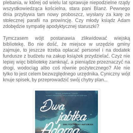
plebania, w której od wielu lat sprawuje niepodzielne rządy
wszystkowiedząca kościelna, stara pani Blanż. Pewnego
dnia przybywa tam nowy proboszcz, wysłany za karę ze
stołecznej parafii na prowincję. Czy młody ksiądz Adam
zdobędzie sympatię apodyktycznej staruszki?
Tymczasem wójt postanawia zlikwidować wiejską
bibliotekę. Bo nie dość, że miejsce w urzędzie gminy
zajmuje, to jeszcze trzeba opłacać personel i na dodatek
fundusze z budżetu na zakup książek przydzielać. Czyż nie
lepiej więc bibliotekę zamknąć, a pieniądze przeznaczyć na
drogi, wodociąg albo coś równie pożytecznego? Ale nie
tylko to jest celem bezwzględnego urzędnika. Cyniczny wójt
knuje spisek, by przeprowadzić swój chytry plan...