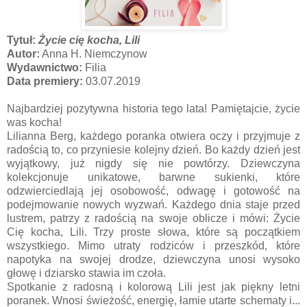
Tytuł:
Życie cię kocha, Lili
Autor:
Anna H. Niemczynow
Wydawnictwo:
Filia
Data premiery:
03.07.2019
Najbardziej pozytywna historia tego lata! Pamiętajcie, życie
was kocha!
Lilianna Berg, każdego poranka otwiera oczy i przyjmuje z
radością to, co przyniesie kolejny dzień. Bo każdy dzień jest
wyjątkowy, już nigdy się nie powtórzy. Dziewczyna
kolekcjonuje unikatowe, barwne sukienki, które
odzwierciedlają jej osobowość, odwagę i gotowość na
podejmowanie nowych wyzwań. Każdego dnia staje przed
lustrem, patrzy z radością na swoje oblicze i mówi: Życie
Cię kocha, Lili. Trzy proste słowa, które są początkiem
wszystkiego. Mimo utraty rodziców i przeszkód, które
napotyka na swojej drodze, dziewczyna unosi wysoko
głowę i dziarsko stawia im czoła.
Spotkanie z radosną i kolorową Lili jest jak piękny letni
poranek. Wnosi świeżość, energię, łamie utarte schematy i...