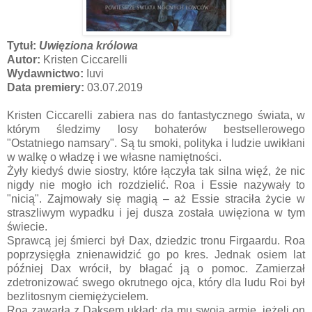
Tytuł:
Uwięziona królowa
Autor:
Kristen Ciccarelli
Wydawnictwo:
Iuvi
Data premiery:
03.07.2019
Kristen Ciccarelli zabiera nas do fantastycznego świata, w
którym śledzimy losy bohaterów bestsellerowego
"Ostatniego namsary". Są tu smoki, polityka i ludzie uwikłani
w walkę o władzę i we własne namiętności.
Żyły kiedyś dwie siostry, które łączyła tak silna więź, że nic
nigdy nie mogło ich rozdzielić. Roa i Essie nazywały to
"nicią". Zajmowały się magią – aż Essie straciła życie w
straszliwym wypadku i jej dusza została uwięziona w tym
świecie.
Sprawcą jej śmierci był Dax, dziedzic tronu Firgaardu. Roa
poprzysięgła znienawidzić go po kres. Jednak osiem lat
później Dax wrócił, by błagać ją o pomoc. Zamierzał
zdetronizować swego okrutnego ojca, który dla ludu Roi był
bezlitosnym ciemiężycielem.
Roa zawarła z Daksem układ: da mu swoją armię, jeżeli on