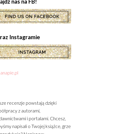
ajdź nas na FB!
.oraz Instagramie
anapie.pl
ze recenzje powstają dzięki
ółpracy z autorami,
awnictwami i portalami. Chcesz,
yśmy napisali o Twojej książce, grze
 produkcie? Napisz na: