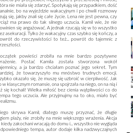
tóra nie miała się zdarzyć. Spotykają się przypadkiem, dość
analnie, bo na wyjeździe wakacyjnym i po chwili rozmowy
zują się, jakby znali się całe życie. Lena nie jest pewna, czy
ciąż ma prawo do tak silnego uczucia. Kamil wie, że nie
owinien się angażować. A jednak rzucają się w to wszystko
ez asekuracji. Tylko że wakacyjny czas szybko się kończy, a
owrót do rzeczywistości to też... powrót do tajemnic z
rzeszłości.
oczątek powieści zrobiła na mnie bardzo pozytywne
rażenie. Postać Kamila została stworzona wokół
ajemnicy, a ja bardzo chciałam poznać jego sekret. Tym
ardziej, że towarzyszyło mu mnóstwo trudnych emocji.
zybko okazało się, że muszę się uzbroić w cierpliwość. Jak
o w klasycznym romansie, ona spojrzała na niego, on na nią i
uż się kochali! Wielka miłość bez cienia wątpliwości co do
empa tego uczucia. Ale przyjmujmy na to oko, miało być
realizmu.
kiego skrywa Kamil, dlatego muszę przyznać, że długie
em plaży, nie zrobiły na mnie większego wrażenia. Akcja
 kiedy zakochani wracają do domu i... wszystko nie wygląda
 odpowiedniego tempa, autor dodaje kilka nadzwyczajnych