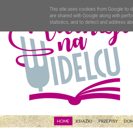
This site uses cookies from Google to de
are shared with Google along with perfo
statistics, and to detect and address ab
HOME
KSIĄŻKI
PRZEPISY
DO