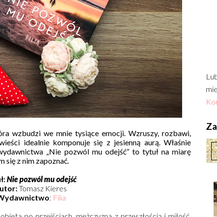
Lub
mie
Kon
Zac
tóra wzbudzi we mnie tysiące emocji. Wzruszy, rozbawi,
ieści idealnie komponuje się z jesienną aurą. Właśnie
wydawnictwa „Nie pozwól mu odejść” to tytuł na miarę
m się z nim zapoznać.
ł:
Nie pozwól mu odejść
utor:
Tomasz Kieres
Wydawnictwo
:
Filia
obieta po przejściach, mężczyzna z przeszłością i miłość,