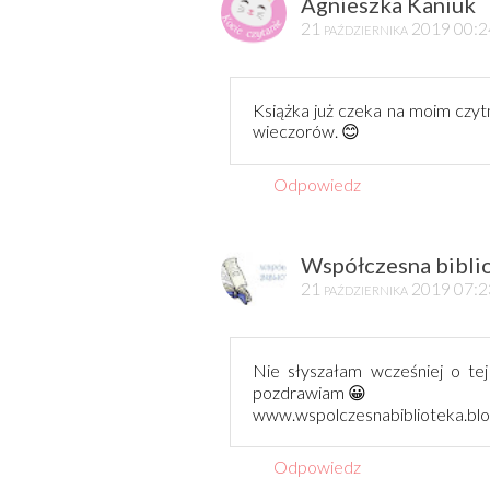
Agnieszka Kaniuk
21 października 2019 00:
Książka już czeka na moim czytn
wieczorów. 😊
Odpowiedz
Współczesna bibli
21 października 2019 07:
Nie słyszałam wcześniej o tej
pozdrawiam 😀
www.wspolczesnabiblioteka.bl
Odpowiedz