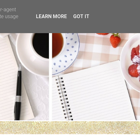
er-agent
ate usage
LEARN MORE
GOT IT