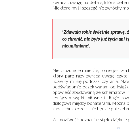
zwracać uwagę na detale, które determ
Niektóre myśli szczególnie zwróciły mo
"
Zdawała sobie świetnie sprawę, że
co chronić, nie było już życia ani
nieuniknione
".
Nie zrozumcie mnie źle, to nie jest zła
który parę razy zwraca uwagę czytel
udzieliły mi się podczas czytania. Na
podświadomie oczekiwałam od książki
opowieść zbudowaną ze schematów i t
ceniącym wątki miłosne i długie ro
dialogów) między bohaterami. Można pr
zapas chusteczek... nie będzie potrzebn
Za możliwość poznania książki dziękuje