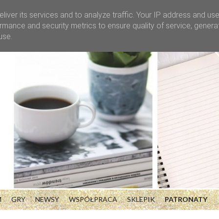
liver its services and to analyze traffic. Your IP address and us
rmance and security metrics to ensure quality of service, gener
use.
M
GRY
NEWSY
WSPÓŁPRACA
SKLEPIK
PATRONATY