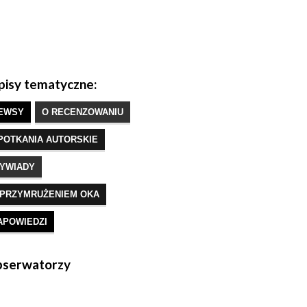
isy tematyczne:
EWSY
O RECENZOWANIU
POTKANIA AUTORSKIE
YWIADY
 PRZYMRUŻENIEM OKA
APOWIEDZI
serwatorzy