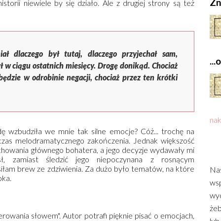
Zn
storii niewiele by się działo. Ale z drugiej strony są też
ał dlaczego był tutaj, dlaczego przyjechał sam,
..
ł w ciągu ostatnich miesięcy. Drogę donikąd. Chociaż
 będzie w odrobinie negacji, chociaż przez ten krótki
nak
ę wzbudziła we mnie tak silne emocje? Cóż... trochę na
czas melodramatycznego zakończenia. Jednak większość
achowania głównego bohatera, a jego decyzje wydawały mi
sł, zamiast śledzić jego niepoczynana z rosnącym
iłam brew ze zdziwienia. Za dużo było tematów, na które
Nas
oka.
wsp
wyd
żeb
erowania słowem". Autor potrafi pięknie pisać o emocjach,
lub