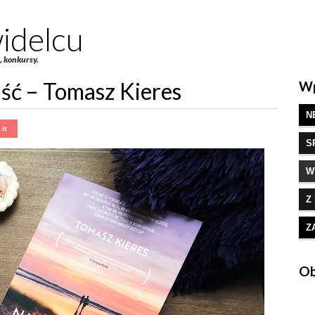
idelcu
e, konkursy.
ść – Tomasz Kieres
Wp
N
S
W
Z
Z
Ob