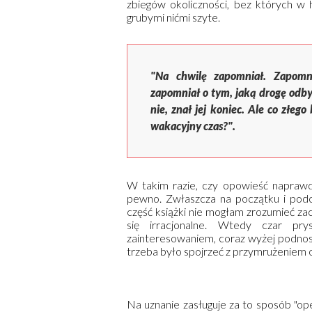
zbiegów okoliczności, bez których w hi
grubymi nićmi szyte.
"Na chwilę zapomniał. Zapomni
zapomniał o tym, jaką drogę odby
nie, znał jej koniec. Ale co złego
wakacyjny czas?".
W takim razie, czy opowieść naprawd
pewno. Zwłaszcza na początku i pod
część książki nie mogłam zrozumieć z
się irracjonalne. Wtedy czar pry
zainteresowaniem, coraz wyżej podnos
trzeba było spojrzeć z przymrużeniem 
Na uznanie zasługuje za to sposób "op