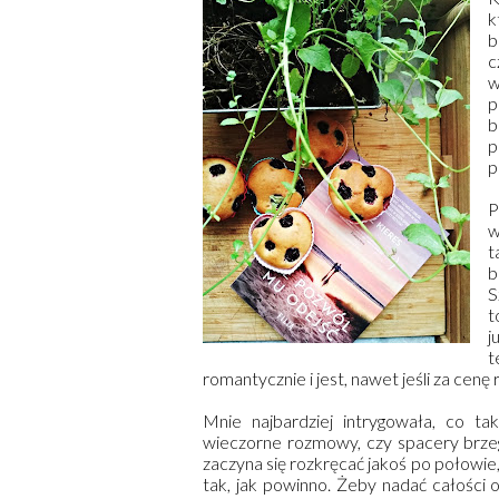
k
b
c
w
p
b
p
p
P
w
t
b
S
t
j
t
romantycznie i jest, nawet jeśli za cenę 
Mnie najbardziej intrygowała, co ta
wieczorne rozmowy, czy spacery brzegi
zaczyna się rozkręcać jakoś po połowie,
tak, jak powinno. Żeby nadać całości