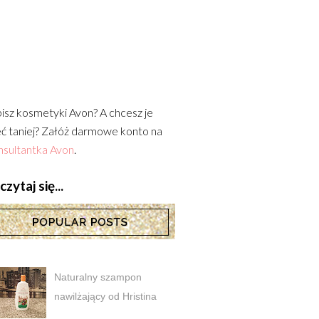
isz kosmetyki Avon? A chcesz je
ć taniej? Załóż darmowe konto na
sultantka Avon
.
zytaj się...
Naturalny szampon
nawilżający od Hristina