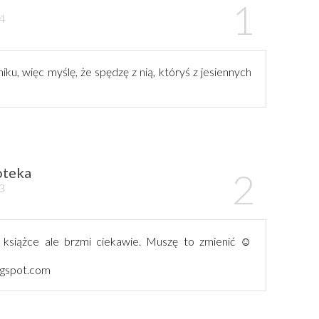
24
iku, więc myślę, że spędzę z nią, któryś z jesiennych
oteka
23
 książce ale brzmi ciekawie. Muszę to zmienić ☺️
ogspot.com