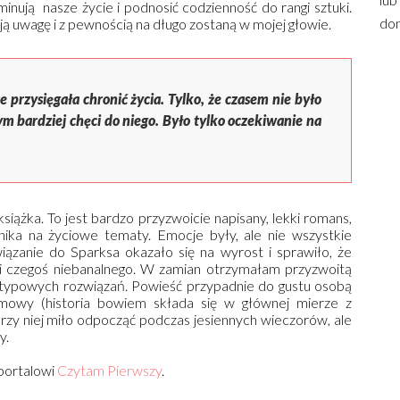
inują nasze życie i podnosić codzienność do rangi sztuki.
dom
ją uwagę i z pewnością na długo zostaną w mojej głowie.
 przysięgała chronić życia. Tylko, że czasem nie było
 tym bardziej chęci do niego. Było tylko oczekiwanie na
 książka. To jest bardzo przyzwoicie napisany, lekki romans,
nika na życiowe tematy. Emocje były, ale nie wszystkie
wiązanie do Sparksa okazało się na wyrost i sprawiło, że
 czegoś niebanalnego. W zamian otrzymałam przyzwoitą
ypowych rozwiązań. Powieść przypadnie do gustu osobą
zmowy (historia bowiem składa się w głównej mierze z
zy niej miło odpocząć podczas jesiennych wieczorów, ale
y.
 portalowi
Czytam Pierwszy
.