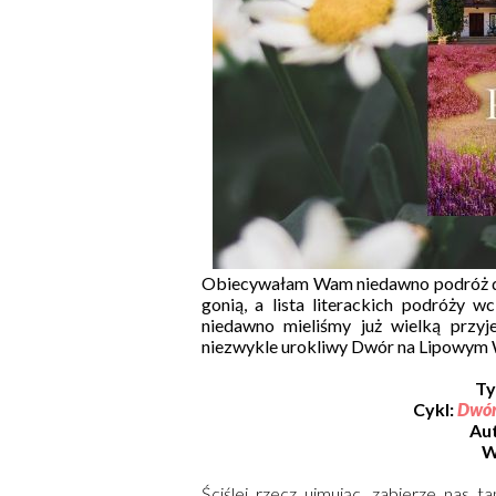
Obiecywałam Wam niedawno podróż do 
gonią, a lista literackich podróży w
niedawno mieliśmy już wielką przyj
niezwykle urokliwy Dwór na Lipowym W
Ty
Cykl:
Dwór
Au
W
Ściślej rzecz ujmując, zabierze nas t