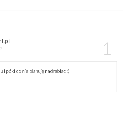
l.pl
45
 póki co nie planuję nadrabiać :)