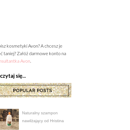
isz kosmetyki Avon? A chcesz je
ć taniej? Załóż darmowe konto na
sultantka Avon
.
zytaj się...
Naturalny szampon
nawilżający od Hristina