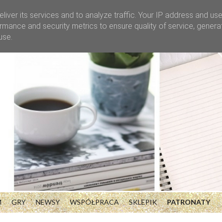
liver its services and to analyze traffic. Your IP address and us
rmance and security metrics to ensure quality of service, gener
use.
M
GRY
NEWSY
WSPÓŁPRACA
SKLEPIK
PATRONATY