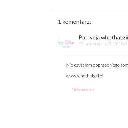
1 komentarz:
Patrycja whothatgir
21 października 2019 16:
Nie czytałam poprzedniego tomu i
www.whothatgirl.pl
Odpowiedz