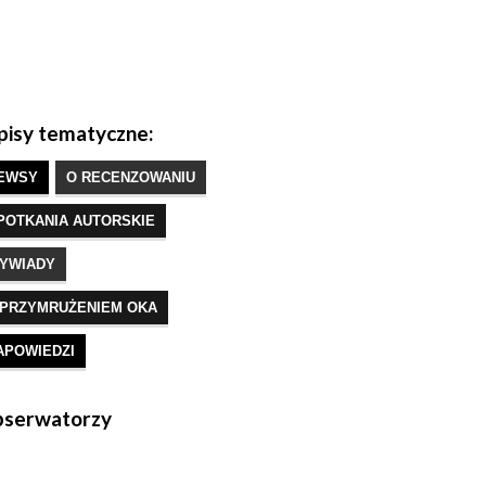
isy tematyczne:
EWSY
O RECENZOWANIU
POTKANIA AUTORSKIE
YWIADY
 PRZYMRUŻENIEM OKA
APOWIEDZI
serwatorzy