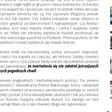
ariera nagle legła w gruzach i nasza bohaterka za bardzo
 na wyjazd do Lipowczan, nie jest to jednak łatwa decyzja,
 poprawne niestety nie są. Na Lipowym Wzgórzu jednak
em też tak będzie. Czy Sabina odnajdzie swoje miejsce w
które gnębi ją od dzieciństwa? I najważniejsze: czy Aniela i
walna, jest więź między matką i córką i wyjaśnią sobie
e nic Wam nie zdradzę, będziecie musieli przekonać się
ałą i wzruszającą podróż na Podlasie. Pewna jestem, że nie
wistości i bawić będziecie się równie dobrze.
abrała mnie na niesamowitą, pełną wzruszeń wyprawę.
zęści łza kapała mi częściej, ale historia Sabiny również
 moim sercu. I już zawsze będę starała się pamiętać, prawdę
 nas zapominaną:
że martwienie się nie załatwi jutrzejszych
cnych pogodnych chwil
.
wania oryginalnych i nietuzinkowych postaci. Na pewno
omnieć:) dziennikarza Piotra Rakoczego, który odwiedził
razem również pracownicy pensjonatu powitają w swoich
ięć postać, która niewątpliwie ubarwi im i tak już ciekawą
sor Roman Gurgała, miłośnik historii. Co takiego on tam
rantuję Wam, że o nim również długo nie zapomnicie.