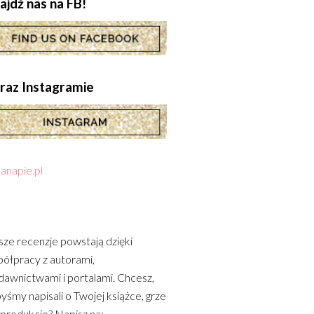
ajdź nas na FB!
.oraz Instagramie
anapie.pl
ze recenzje powstają dzięki
ółpracy z autorami,
awnictwami i portalami. Chcesz,
yśmy napisali o Twojej książce, grze
 produkcie? Napisz na: