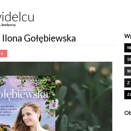
idelcu
e, konkursy.
 Ilona Gołębiewska
Wp
N
S
W
Z
Z
Ob