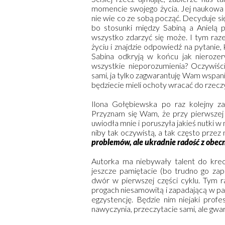
momencie swojego życia. Jej naukowa k
nie wie co ze sobą począć. Decyduje się
bo stosunki między Sabiną a Anielą
wszystko zdarzyć się może. I tym raz
życiu i znajdzie odpowiedź na pytanie, 
Sabina odkryją w końcu jak nierozer
wszystkie nieporozumienia? Oczywiści
sami, ja tylko zagwarantuję Wam wspani
będziecie mieli ochoty wracać do rzeczy
Ilona Gołębiewska po raz kolejny z
Przyznam się Wam, że przy pierwszej c
uwiodła mnie i poruszyła jakieś nutki w
niby tak oczywistą, a tak często przez
problemów, ale ukradnie radość z obe
Autorka ma niebywały talent do kreo
jeszcze pamiętacie (bo trudno go zap
dwór w pierwszej części cyklu. Tym 
progach niesamowitą i zapadającą w pam
egzystencję. Będzie nim niejaki profe
nawyczynia, przeczytacie sami, ale gwa