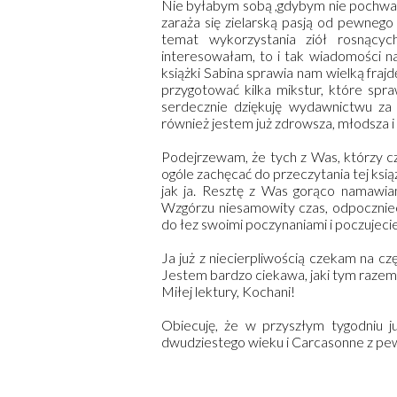
Nie byłabym sobą ,gdybym nie pochwalił
zaraża się zielarską pasją od pewnego
temat wykorzystania ziół rosnący
interesowałam, to i tak wiadomości n
książki Sabina sprawia nam wielką frajd
przygotować kilka mikstur, które spra
serdecznie dziękuję wydawnictwu za 
również jestem już zdrowsza, młodsza i 
Podejrzewam, że tych z Was, którzy cz
ogóle zachęcać do przeczytania tej ksią
jak ja. Resztę z Was gorąco namawia
Wzgórzu niesamowity czas, odpocznieci
do łez swoimi poczynaniami i poczujecie s
Ja już z niecierpliwością czekam na czę
Jestem bardzo ciekawa, jaki tym razem
Miłej lektury, Kochani!
Obiecuję, że w przyszłym tygodniu 
dwudziestego wieku i Carcasonne z pe