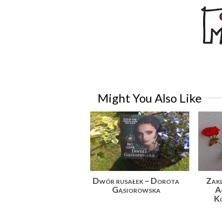
Might You Also Like
Dwór rusałek – Dorota
Zakl
Gąsiorowska
A
Ko