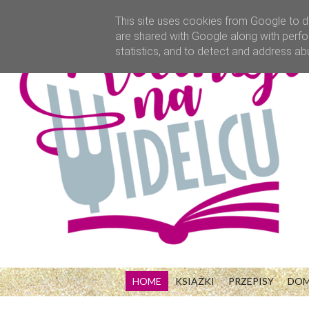
This site uses cookies from Google to de
are shared with Google along with perfo
statistics, and to detect and address ab
HOME
KSIĄŻKI
PRZEPISY
DO