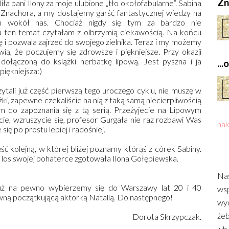
Zn
a pani Ilony za moje ulubione „tło okołofabularne”. Sabina
 Znachora, a my dostajemy garść fantastycznej wiedzy na
ch wokół nas. Chociaż nigdy się tym za bardzo nie
a ten temat czytałam z olbrzymią ciekawością. Na końcu
ę i pozwala zajrzeć do swojego zielnika. Teraz i my możemy
wią, że poczujemy się zdrowsze i piękniejsze. Przy okazji
dołączoną do książki herbatkę lipową. Jest pyszna i ja
..
piękniejsza:)
ytali już część pierwszą tego uroczego cyklu, nie muszę w
żki, zapewne czekaliście na nią z taką samą niecierpliwością
m do zapoznania się z tą serią. Przeżyjecie na Lipowym
e, wzruszycie się, profesor Gurgała nie raz rozbawi Was
nak
ię po prostu lepiej i radośniej.
ść kolejną, w której bliżej poznamy którąś z córek Sabiny.
 los swojej bohaterce zgotowała Ilona Gołębiewska.
Nas
już na pewno wybierzemy się do Warszawy lat 20 i 40
wsp
wną początkującą aktorką Natalią. Do następnego!
wyd
żeb
Dorota Skrzypczak.
lub