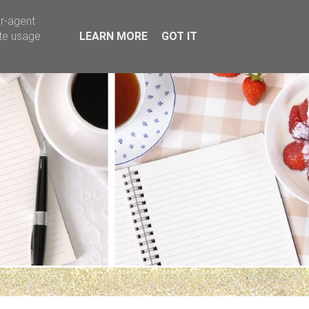
er-agent
ate usage
LEARN MORE
GOT IT