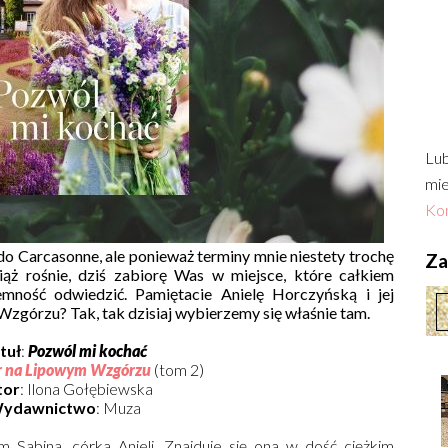
Lub
mie
Kon
Carcasonne, ale ponieważ terminy mnie niestety trochę
Zac
ciąż rośnie, dziś zabiorę Was w miejsce, które całkiem
emność odwiedzić. Pamiętacie Anielę Horczyńską i jej
zgórzu? Tak, tak dzisiaj wybierzemy się właśnie tam.
tuł
:
Pozwól mi kochać
 na Lipowym Wzgórzu
(tom 2)
tor
: Ilona Gołębiewska
ydawnictwo
: Muza
am Sabina, córka Anieli. Znajduje się ona w dość ciężkim