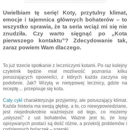
Uwielbiam tę serię! Koty, przytulny klimat,
emocje i tajemnica głównych bohaterów – to
wszystko sprawia, że ta seria wciąż mi się nie
znudziła. Czy warto sięgnąć po „Kota
pierwszego kontaktu”? Zdecydowanie tak,
zaraz powiem Wam dlaczego.
To już trzecie spotkanie z leczniczymi kotami. Po raz kolejny
czytelnik będzie miał możliwość poznania kilku
poruszających opowieści, z których każda zaczyna się
podobnie. Jak? Wizytą w nietypowej lecznicy, gdzie na
receptę… przepisuje się kota.
Cały cykl
charakteryzuje przyjemny, ale poruszający klimat.
Każda historia ma swoją głębię, a to, co niewypowiedziane,
jest niejednokrotnie ważniejsze od tego, co możemy
„usłyszeć” z ust bohaterów. Ważne jest to, że losy
opisywanych postaci są dość różne, a przekrój problemów i
codziennych bolączek – szeroki.