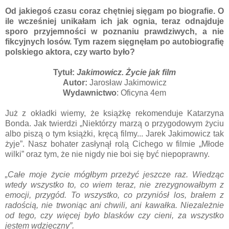
Od jakiegoś czasu coraz chętniej sięgam po biografie. O
ile wcześniej unikałam ich jak ognia, teraz odnajduje
sporo przyjemności w poznaniu prawdziwych, a nie
fikcyjnych losów. Tym razem sięgnęłam po autobiografię
polskiego aktora, czy warto było?
Tytuł:
Jakimowicz. Życie jak film
Autor:
Jarosław Jakimowicz
Wydawnictwo
: Oficyna 4em
Już z okładki wiemy, że książkę rekomenduje Katarzyna
Bonda. Jak twierdzi „Niektórzy marzą o przygodowym życiu
albo piszą o tym książki, kręcą filmy... Jarek Jakimowicz tak
żyje”. Nasz bohater zasłynął rolą Cichego w filmie „Młode
wilki” oraz tym, że nie nigdy nie boi się być niepoprawny.
„Całe moje życie mógłbym przeżyć jeszcze raz. Wiedząc
wtedy wszystko to, co wiem teraz, nie zrezygnowałbym z
emocji, przygód. To wszystko, co przyniósł los, brałem z
radością, nie trwoniąc ani chwili, ani kawałka. Niezależnie
od tego, czy więcej było blasków czy cieni, za wszystko
jestem wdzięczny”.