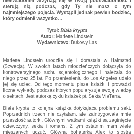
nieświadomie wrzynają się w Twoją podświadomość i
sterują nią podczas, gdy Ty nie masz o tym
najmniejszego pojęcia. Wystąpił jednak pewien bodziec,
który odmienił wszystko…
Tytuł:
Biała krypta
Autor:
Mariette Lindstein
Wydawnictwo
: Bukowy Las
Mariette Lindstein urodziła się i dorastała w Halmstad
(Szwecja). W swoich latach młodzieńczych dołączyła do
kontrowersyjnego ruchu scjentologicznego i należała do
niego przez 25 lat. Po przeniesieniu do Los Angeles udało
jej się uciec. Od tego momentu pisze książki i prowadzi
liczne wykłady, podczas których popularyzuje swoją wiedzę
o sektach. Jest autorką cyklu książek pt. Sekta ViaTerra.
Biała krypta to kolejna książka dotykająca problemu sekt.
Poprzednich trzech nie czytałam, ale zaintrygowała mnie
przeszłość autorki. Głównymi wątkami książki są zaginięcie
dziewczyny, sekta i romans. Z tym ostatnim mam wiele
mieszanych uczuć. Główna bohaterka Alex to siostra