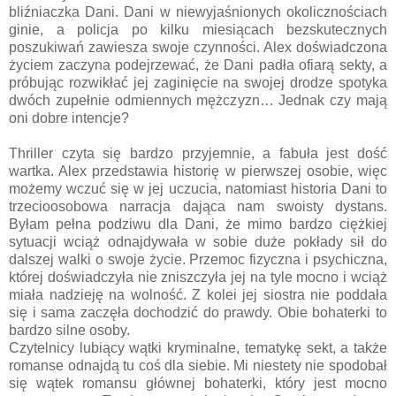
bliźniaczka Dani. Dani w niewyjaśnionych okolicznościach
ginie, a policja po kilku miesiącach bezskutecznych
poszukiwań zawiesza swoje czynności. Alex doświadczona
życiem zaczyna podejrzewać, że Dani padła ofiarą sekty, a
próbując rozwikłać jej zaginięcie na swojej drodze spotyka
dwóch zupełnie odmiennych mężczyzn… Jednak czy mają
oni dobre intencje?
Thriller czyta się bardzo przyjemnie, a fabuła jest dość
wartka. Alex przedstawia historię w pierwszej osobie, więc
możemy wczuć się w jej uczucia, natomiast historia Dani to
trzecioosobowa narracja dająca nam swoisty dystans.
Byłam pełna podziwu dla Dani, że mimo bardzo ciężkiej
sytuacji wciąż odnajdywała w sobie duże pokłady sił do
dalszej walki o swoje życie. Przemoc fizyczna i psychiczna,
której doświadczyła nie zniszczyła jej na tyle mocno i wciąż
miała nadzieję na wolność. Z kolei jej siostra nie poddała
się i sama zaczęła dochodzić do prawdy. Obie bohaterki to
bardzo silne osoby.
Czytelnicy lubiący wątki kryminalne, tematykę sekt, a także
romanse odnajdą tu coś dla siebie. Mi niestety nie spodobał
się wątek romansu głównej bohaterki, który jest mocno