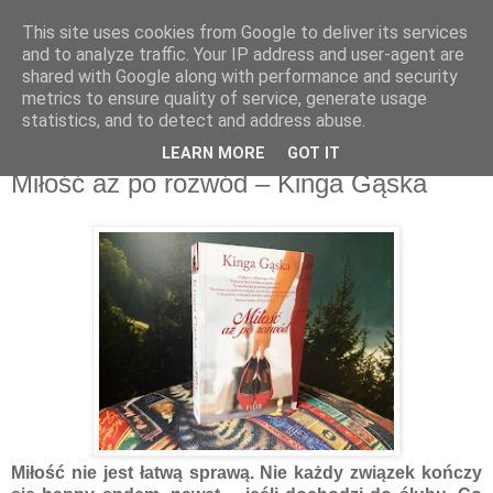
This site uses cookies from Google to deliver its services
Recenzje na widelcu
and to analyze traffic. Your IP address and user-agent are
shared with Google along with performance and security
metrics to ensure quality of service, generate usage
Portal kulturalny - książki, recenzje, inspiracje, konkursy.
statistics, and to detect and address abuse.
LEARN MORE
GOT IT
poniedziałek, 30 marca 2020
Miłość aż po rozwód – Kinga Gąska
Miłość nie jest łatwą sprawą. Nie każdy związek kończy