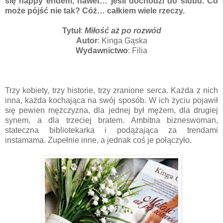
się happy endem, nawet… jeśli dochodzi do ślubu. Co
może pójść nie tak? Cóż… całkiem wiele rzeczy.
Tytuł
:
Miłość aż po rozwód
Autor
: Kinga Gąska
Wydawnictwo
: Filia
Trzy kobiety, trzy historie, trzy zranione serca. Każda z nich
inna, każda kochająca na swój sposób. W ich życiu pojawił
się pewien mężczyzna, dla jednej był mężem, dla drugiej
synem, a dla trzeciej bratem. Ambitna bizneswoman,
stateczna bibliotekarka i podążająca za trendami
instamama. Zupełnie inne, a jednak coś je połączyło.