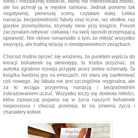
silnej i niezależnej kobiecie, której nie interesowała miłość,
ale los pchnął ją w męskie ramiona. Jednak pomimo tak
negatywnej, pierwszej oceny, czytałam dalej. Lekka
narracja, bezpośredniość fabuły oraz liczne, raz słodkie, raz
gorzkie przemyślenia, trzymały mnie przy książce. Powoli
zaczynałam odrywać ciekawą i na swój sposób przejmującą
opowieść. Nie ckliwe romansidło o tym, że miłość wszystko
zwycięży, ale trudną relację o nieodpowiednich związkach.
Chociaż trudno oprzeć się wrażeniu, że punktem wyjścia do
kreacji bohaterek są stereotypy, to trzeba przyznać, że
autorka zgrabnie rozwija przyjęte przez siebie schematy. Ta
książka bardziej gra na emocjach, niż stara się zaoferować
coś nowego. Jej fabuła nie jest szczególnie oryginalna, ale
za to wciąga przyjemną narracją i bezpośrednim
zobrazowaniem uczuć. Wszystko toczy się dookoła miłości,
która zazwyczaj pojawia się w życiu naszych bohaterek
nieproszona i chociaż przemija, to na zmienia życia i
charaktery kobiet.