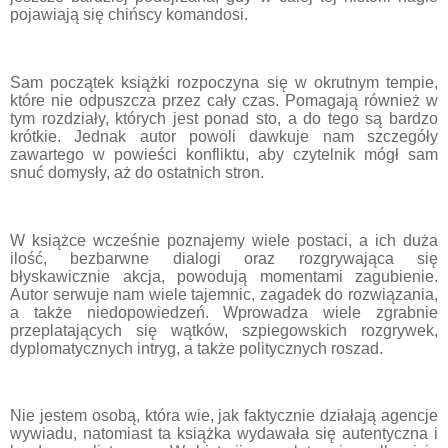
pojawiają się chińscy komandosi.
Sam początek książki rozpoczyna się w okrutnym tempie,
kt
ó
re nie odpuszcza przez cały czas. Pomagają r
ó
wnież w
tym rozdziały, kt
ó
rych jest ponad sto, a do tego są bardzo
kr
ó
tkie. Jednak autor powoli dawkuje nam szczeg
ó
ły
zawartego w powieści konfliktu, aby czytelnik m
ó
gł sam
snuć domysły, aż do ostatnich stron.
W książce wcześnie poznajemy wiele postaci, a ich duża
ilość, bezbarwne dialogi oraz rozgrywająca się
błyskawicznie akcja, powodują momentami zagubienie.
Autor serwuje nam wiele tajemnic, zagadek do rozwiązania,
a także niedopowiedzeń. Wprowadza wiele zgrabnie
przeplatających się wątk
ó
w, szpiegowskich rozgrywek,
dyplomatycznych intryg, a także politycznych roszad.
Nie jestem osobą, kt
ó
ra wie, jak faktycznie działają agencje
wywiadu, natomiast ta książka wydawała się autentyczna i