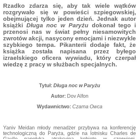
Rzadko zdarza się, aby tak wiele wątk
ó
w
rozgrywało się w powieści szpiegowskiej,
obejmującej tylko jeden dzień. Jednak autor
książki
Długa noc w Paryżu
dokonał tego i
przenosi nas w świat pełny niesamowitych
zwrot
ó
w akcji, nasycony emocjami i niezwykle
szybkiego tempa. Pikanterii dodaje fakt, że
książka została napisana przez byłego
izraelskiego oficera wywiadu, kt
ó
ry czerpał
wiedzę z pracy w służbach specjalnych.
Tytuł:
Długa noc w Paryżu
Autor:
Dov Alfon
Wydawnictwo:
Czarna Owca
Yaniv Meidan
młody menadżer
przybywa na konferencję
technologiczną do Paryża
, gdzie na lotnisku
Charles de
Gaulle
napotyka atrakcyjną kobietę w czerwieni.