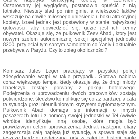
Oczarowany jej wyglądem, postanawia opuścić z nią
lotnisko. Niestety ślad po nim ginie, a większość fakt
ó
w
wskazuje na chwilę miłosnego uniesienia u boku atrakcyjnej
kobiety. Izrael jednak jest postawiony w stanie najwyższej
gotowości, aby dowiedzieć się, gdzie jest ich cenny
obywatel. Okazuje się, że pułkownik Zeev Abadi, kt
ó
ry jest
nowym szefem autonomicznej sekcji specjalnej jednostki
8200, przyleciał tym samym samolotem co Yaniv i aktualnie
przebywa w Paryżu. Czy to zbieg okoliczności?
Komisarz Jules Leger pracujący w paryskiej policji
zdecydowanie wątpi w takie przypadki. Sprawa nabiera
coraz większego tempa, kiedy okazuje się, że drugi młody
Izraelczyk zostaje porwany z pokoju hotelowego.
Podejrzenia o uprowadzeniu dw
ó
ch pracownik
ó
w zostają
potwierdzone, śledztwo komplikuje się coraz bardziej, a cała
ta sytuacja grozi nieuniknionym kryzysem dyplomatycznym.
Pułkownik
Abadi domaga się informacji o innych
pasażerach lotu i z pomocą swojej jednostki w Tel Awiwie
wkrótce identyfikuje inną osobę, która mogła być
prawdziwym celem uprowadzenia. Jednak następne ofiary
zagęszczają całą napiętą już sytuację, a sprawa staje się
jeszcze bardziej podejrzana, gdy w całej tej historii nagle