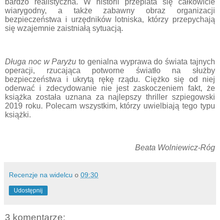
bardzo realistyczna. W historii przeplata się całkowicie
wiarygodny, a także zabawny obraz organizacji
bezpieczeństwa i urzędnik
ó
w lotniska, kt
ó
rzy przepychają
się wzajemnie zaistniałą sytuacją.
Długa noc w Paryżu
to genialna wyprawa do świata tajnych
operacji, rzucająca potworne światło na służby
bezpieczeństwa i ukrytą rękę rządu. Ciężko się od niej
oderwać i zdecydowanie nie jest zaskoczeniem fakt, że
książka została uznana za najlepszy thriller szpiegowski
2019 roku. Polecam wszystkim, którzy uwielbiają tego typu
książki.
Beata Wolniewicz-Róg
Recenzje na widelcu
o
09:30
Udostępnij
3 komentarze: