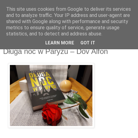
This site uses cookies from Google to deliver its services
Recenzje na widelcu
and to analyze traffic. Your IP address and user-agent are
shared with Google along with performance and security
metrics to ensure quality of service, generate usage
Portal kulturalny - książki, recenzje, inspiracje, konkursy.
statistics, and to detect and address abuse.
LEARN MORE
GOT IT
poniedziałek, 16 listopada 2020
Długa noc w Paryżu – Dov Alfon