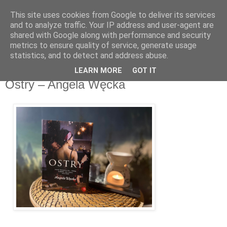
This site uses cookies from Google to deliver its services
Recenzje na widelcu
and to analyze traffic. Your IP address and user-agent are
shared with Google along with performance and security
metrics to ensure quality of service, generate usage
Portal kulturalny - książki, recenzje, inspiracje, konkursy.
statistics, and to detect and address abuse.
LEARN MORE
GOT IT
niedziela, 31 stycznia 2021
Ostry – Angela Węcka