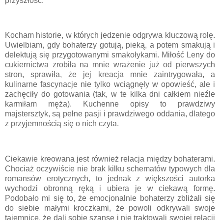
przyszłość.
Kocham historie, w których jedzenie odgrywa kluczową rolę.
Uwielbiam, gdy bohaterzy gotują, pieką, a potem smakują i
delektują się przygotowanymi smakołykami. Miłość Leny do
cukiernictwa zrobiła na mnie wrażenie już od pierwszych
stron, sprawiła, że jej kreacja mnie zaintrygowała, a
kulinarne fascynacje nie tylko wciągnęły w opowieść, ale i
zachęciły do gotowania (tak, w te kilka dni całkiem nieźle
karmiłam męża). Kuchenne opisy to prawdziwy
majstersztyk, są pełne pasji i prawdziwego oddania, dlatego
z przyjemnością się o nich czyta.
Ciekawie kreowana jest również relacja między bohaterami.
Chociaż oczywiście nie brak kilku schematów typowych dla
romansów erotycznych, to jednak z większości autorka
wychodzi obronną ręką i ubiera je w ciekawą formę.
Podobało mi się to, że emocjonalnie bohaterzy zbliżali się
do siebie małymi kroczkami, że powoli odkrywali swoje
tajemnice, że dali sobie szansę i nie traktowali swojej relacji