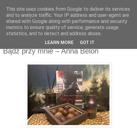
This site uses cookies from Google to deliver its services
Recenzje na widelcu
and to analyze traffic. Your IP address and user-agent are
shared with Google along with performance and security
metrics to ensure quality of service, generate usage
Portal kulturalny - książki, recenzje, inspiracje, konkursy.
statistics, and to detect and address abuse.
LEARN MORE
GOT IT
czwartek, 25 lutego 2021
Bądź przy mnie – Anna Belon