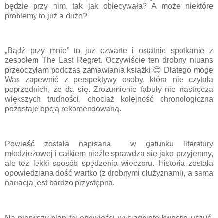
będzie przy nim, tak jak obiecywała? A może niektóre
problemy to już a dużo?
„Bądź przy mnie” to już czwarte i ostatnie spotkanie z
zespołem The Last Regret. Oczywiście ten drobny niuans
przeoczyłam podczas zamawiania książki 😊 Dlatego mogę
Was zapewnić z perspektywy osoby, która nie czytała
poprzednich, że da się. Zrozumienie fabuły nie nastręcza
większych trudności, chociaż kolejność chronologiczna
pozostaje opcją rekomendowaną.
Powieść została napisana w gatunku literatury
młodzieżowej i całkiem nieźle sprawdza się jako przyjemny,
ale też lekki sposób spędzenia wieczoru. Historia została
opowiedziana dość wartko (z drobnymi dłużyznami), a sama
narracja jest bardzo przystępna.
Na pierwszy plan tej opowieści wyciągnięto kwestie uczuć,