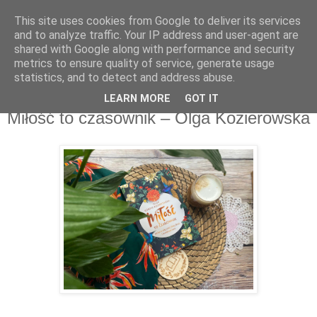
This site uses cookies from Google to deliver its services
Recenzje na widelcu
and to analyze traffic. Your IP address and user-agent are
shared with Google along with performance and security
metrics to ensure quality of service, generate usage
Portal kulturalny - książki, recenzje, inspiracje, konkursy.
statistics, and to detect and address abuse.
LEARN MORE
GOT IT
wtorek, 5 kwietnia 2022
Miłość to czasownik – Olga Kozierowska