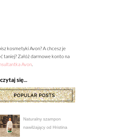
isz kosmetyki Avon? A chcesz je
ć taniej? Załóż darmowe konto na
sultantka Avon
.
zytaj się...
Naturalny szampon
nawilżający od Hristina