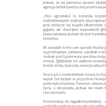
jednak, że jej pierwsza sprawa będz
agencja detektywistyczna podoła wyz
„Pies ogrodnika” to komedia krymina
rozbudowanymi wątkami obyczajowymi.
przy lekturze tej książki kilkukrotnie
gagami, ale dowcipne wypowiedzi gł
bywa zabawna, jednak nie jest trywialn
tematów.
W zasadzie w ten sam sposób można p
są przebojowe, zabawne, a jednak z nich
Jednak pod tą pierwszą warstwa kryją 
emocji. Zgłębianie ich wątków osobist
temat straty, tęsknoty, emocjonalnych
Skoro już o rodzicielstwie mowa, to k
wątek ten będzie w przyszłości konty
pełni wykorzystany. Owszem, dziewczyn
życiu, o dorastaniu, jednak nie miał
rozczarowało.
Przechodząc do zagadki kryminalnej – 
czytelnik miałam na to chociaż nikłe