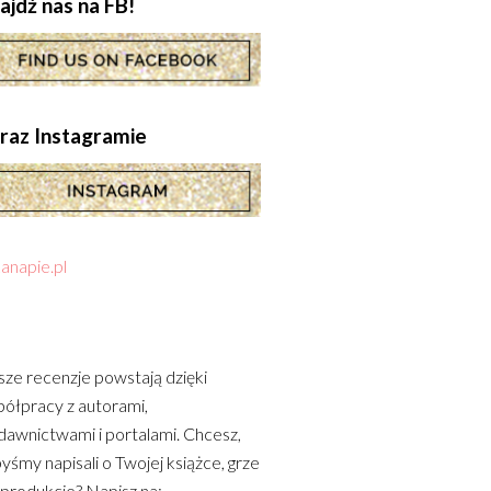
ajdź nas na FB!
.oraz Instagramie
anapie.pl
ze recenzje powstają dzięki
ółpracy z autorami,
awnictwami i portalami. Chcesz,
yśmy napisali o Twojej książce, grze
 produkcie? Napisz na: