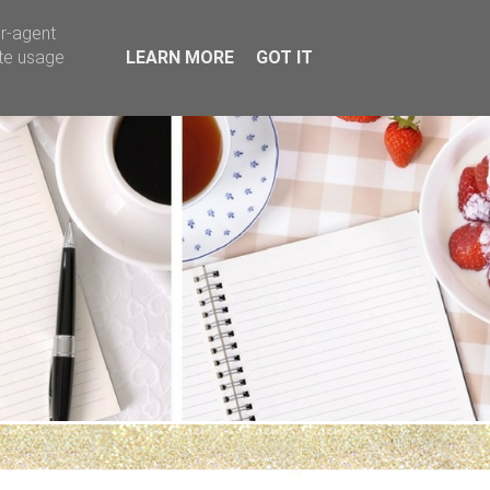
er-agent
ate usage
LEARN MORE
GOT IT