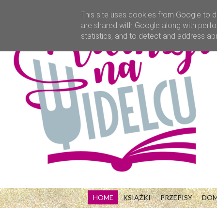
This site uses cookies from Google to de
are shared with Google along with perfo
statistics, and to detect and address ab
HOME
KSIĄŻKI
PRZEPISY
DO