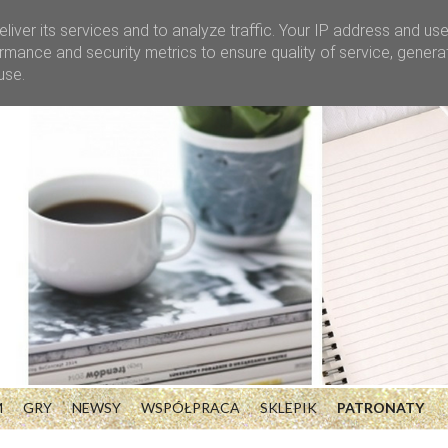
liver its services and to analyze traffic. Your IP address and us
rmance and security metrics to ensure quality of service, gener
use.
M
GRY
NEWSY
WSPÓŁPRACA
SKLEPIK
PATRONATY