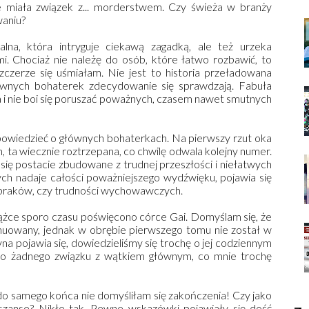
ie miała związek z... morderstwem. Czy świeża w branży
waniu?
lna, która intryguje ciekawą zagadką, ale też urzeka
 Chociaż nie należę do osób, które łatwo rozbawić, to
 szczerze się uśmiałam. Nie jest to historia przeładowana
ównych bohaterek zdecydowanie się sprawdzają. Fabuła
a i nie boi się poruszać poważnych, czasem nawet smutnych
owiedzieć o głównych bohaterkach. Na pierwszy rzut oka
, ta wiecznie roztrzepana, co chwilę odwala kolejny numer.
się postacie zbudowane z trudnej przeszłości i niełatwych
ych nadaje całości poważniejszego wydźwięku, pojawia się
 braków, czy trudności wychowawczych.
siążce sporo czasu poświęcono córce Gai. Domyślam się, że
nuowany, jednak w obrębie pierwszego tomu nie został w
a pojawia się, dowiedzieliśmy się trochę o jej codziennym
o to żadnego związku z wątkiem głównym, co mnie trochę
do samego końca nie domyśliłam się zakończenia! Czy jako
 szanse? Nikłe tak. Pewne wskazówki pojawiały się dość