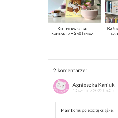
Kot pierwszego
Każdy
kontaktu – Shō Ishida
na 
2 komentarze:
Agnieszka Kaniuk
10 kwietnia 2022 06:05
Mam komu polecić tę książkę.