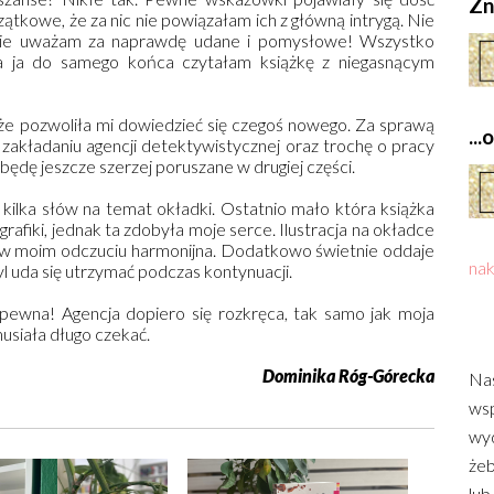
Zn
czątkowe, że za nic nie powiązałam ich z główną intrygą. Nie
zanie uważam za naprawdę udane i pomysłowe! Wszystko
, a ja do samego końca czytałam książkę z niegasnącym
 że pozwoliła mi dowiedzieć się czegoś nowego. Za sprawą
..
 zakładaniu agencji detektywistycznej oraz trochę o pracy
będę jeszcze szerzej poruszane w drugiej części.
 kilka słów na temat okładki. Ostatnio mało która książka
afiki, jednak ta zdobyła moje serce. Ilustracja na okładce
 i w moim odczuciu harmonijna. Dodatkowo świetnie oddaje
nak
yl uda się utrzymać podczas kontynuacji.
 pewna! Agencja dopiero się rozkręca, tak samo jak moja
usiała długo czekać.
Dominika Róg-Górecka
Nas
wsp
wyd
żeb
lub