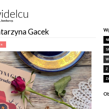
idelcu
e, konkursy.
atarzyna Gacek
Wp
N
S
W
Z
Z
Ob