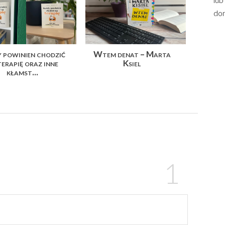
dom
 powinien chodzić
Wtem denat – Marta
terapię oraz inne
Ksiel
kłamst...