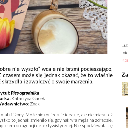
Lub
mie
Kon
obre nie wyszło” wcale nie brzmi pocieszająco,
Zac
 Z czasem może się jednak okazać, że to właśnie
skrzydła i zawalczyć o swoje marzenia.
ytuł:
Pies ogrodnika
orka:
Katarzyna Gacek
ydawnictwo
: Znak
matki i żony. Może niekoniecznie idealne, ale nie miała też
ko to jednak zmieniło się, gdy nakryła męża na zdradzie.
impulsem do agencji detektywistycznej. Nie spodziewała się