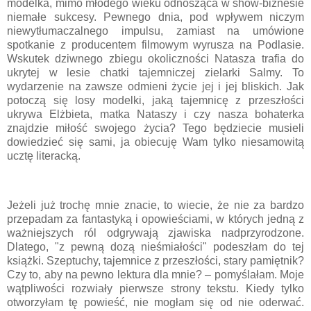
modelka, mimo młodego wieku odnosząca w show-biznesie
niemałe sukcesy. Pewnego dnia, pod wpływem niczym
niewytłumaczalnego impulsu, zamiast na umówione
spotkanie z producentem filmowym wyrusza na Podlasie.
Wskutek dziwnego zbiegu okoliczności Natasza trafia do
ukrytej w lesie chatki tajemniczej zielarki Salmy. To
wydarzenie na zawsze odmieni życie jej i jej bliskich. Jak
potoczą się losy modelki, jaką tajemnicę z przeszłości
ukrywa Elżbieta, matka Nataszy i czy nasza bohaterka
znajdzie miłość swojego życia? Tego będziecie musieli
dowiedzieć się sami, ja obiecuję Wam tylko niesamowitą
ucztę literacką.
Jeżeli już trochę mnie znacie, to wiecie, że nie za bardzo
przepadam za fantastyką i opowieściami, w których jedną z
ważniejszych ról odgrywają zjawiska nadprzyrodzone.
Dlatego, "z pewną dozą nieśmiałości" podeszłam do tej
książki. Szeptuchy, tajemnice z przeszłości, stary pamiętnik?
Czy to, aby na pewno lektura dla mnie? – pomyślałam. Moje
wątpliwości rozwiały pierwsze strony tekstu. Kiedy tylko
otworzyłam tę powieść, nie mogłam się od nie oderwać.