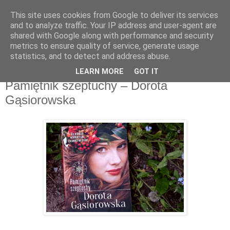
This site uses cookies from Google to deliver its services
Recenzje na widelcu
and to analyze traffic. Your IP address and user-agent are
shared with Google along with performance and security
metrics to ensure quality of service, generate usage
Portal kulturalny - książki, recenzje, inspiracje, konkursy.
statistics, and to detect and address abuse.
LEARN MORE
GOT IT
poniedziałek, 23 maja 2022
Pamiętnik szeptuchy – Dorota
Gąsiorowska