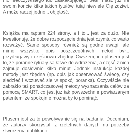
nic nieoczywistego lub zaskakującego. Jeśli masz już na
swoim koncie kilka takich tytułów, tutaj niewiele Cię zdziwi.
A może raczej jedno... objętość.
Książka ma raptem 224 strony, a i to... jest za dużo. Nie
kwestionuję, że dobre rozpoczęcie dnia jest czymś, co warto
rozważyć. Same sposoby również są godne uwagi, ale
mimo wszystko opis poszczególnych metod był...
przydługawy i częściowo zbędny. Owszem, ich plusem jest
to, że poranne rytuały są łatwe do wdrożenia, a część z nich
zajmuje dosłownie kilka minut. Jednak instrukcja każdej
metody jest zbędna (np. opis jak obserwować świecę, czy
siedzieć i wczuwać się w spokój poranka). Oczywiście nie
zabrakło też ponadczasowej metody wyznaczania celów za
pomocą SMART, co jest już tak powszechnie powtarzanym
patentem, że spokojnie można by to pominąć.
Plusem jest za to powoływanie się na badania. Doceniam,
że autorzy skorzystali z rzetelnych danych na potrzeby
stworzenia publikacji.