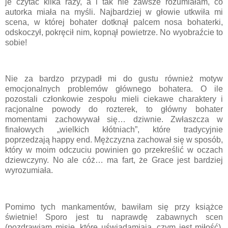
je czytać kilka razy, a i tak nie zawsze rozumiałam, co
autorka miała na myśli. Najbardziej w głowie utkwiła mi
scena, w której bohater dotknął palcem nosa bohaterki,
odskoczył, pokręcił nim, kopnął powietrze. No wyobraźcie to
sobie!
Nie za bardzo przypadł mi do gustu również motyw
emocjonalnych problemów głównego bohatera. O ile
pozostali członkowie zespołu mieli ciekawe charaktery i
racjonalne powody do rozterek, to główny bohater
momentami zachowywał się… dziwnie. Zwłaszcza w
finałowych „wielkich kłótniach”, które tradycyjnie
poprzedzają happy end. Mężczyzna zachował się w sposób,
który w moim odczuciu powinien go przekreślić w oczach
dziewczyny. No ale cóż… ma fart, że Grace jest bardziej
wyrozumiała.
Pomimo tych mankamentów, bawiłam się przy książce
świetnie! Sporo jest tu naprawdę zabawnych scen
(pozdrawiam misie, które uświadamiają, czym jest miłość).