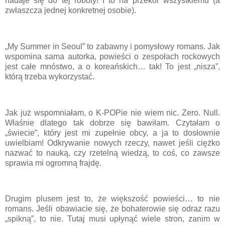
nadaje się do tej roboty! I to na przekór wszystkiemu (a
zwłaszcza jednej konkretnej osobie).
„My Summer in Seoul” to zabawny i pomysłowy romans. Jak
wspomina sama autorka, powieści o zespołach rockowych
jest całe mnóstwo, a o koreańskich… tak! To jest „nisza”,
którą trzeba wykorzystać.
Jak już wspomniałam, o K-POPie nie wiem nic. Zero. Null.
Właśnie dlatego tak dobrze się bawiłam. Czytałam o
„świecie”, który jest mi zupełnie obcy, a ja to dosłownie
uwielbiam! Odkrywanie nowych rzeczy, nawet jeśli ciężko
nazwać to nauką, czy rzetelną wiedzą, to coś, co zawsze
sprawia mi ogromną frajdę.
Drugim plusem jest to, że większość powieści… to nie
romans. Jeśli obawiacie się, że bohaterowie się odraz razu
„spikną”, to nie. Tutaj musi upłynąć wiele stron, zanim w