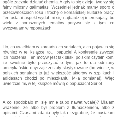
ogóle zacznie działać chemia. A gdy to się dzieje, tworzy się
fajny miłosny galimatias. Wcześniej jednak mamy sporo o
przeciwnościach losu i trochę o koreańskiej kulturze pracy.
Ten ostatni aspekt wydał mi się najbardziej interesujący, bo
wiele z poruszonych tematów porywa się z tym, co
wyczytałam w reportażach.
I to, co uwielbiam w koreańskich serialach, a co pojawiło się
również w tej książce, to… papucie! A konkretnie zwyczaj
ich noszenia. Ten motyw jest tak bliski polskim czytelnikom,
że świetnie było przeczytać o tym, jak to dla odmiany
amerykańskie obyczaje zostały skrytykowane (bo wiecie, w
polskich serialach to już większość aktorów w szpilkach i
adidasach chodzi po mieszkaniu. Miła odmiana!). Więc
uwierzcie mi, w tej książce mówią o papuciach! Serio!
A co spodobało mi się mnie (albo nawet wcale)? Miałam
wrażenie, że albo był problem z tłumaczeniem, albo z
opisami. Czasami zdania były tak niezgrabne, że musiałam