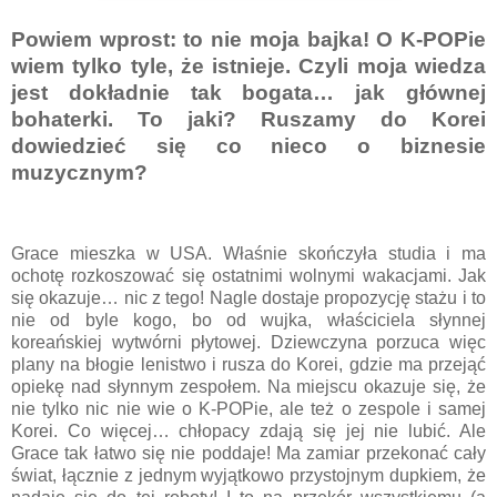
Powiem wprost: to nie moja bajka! O K-POPie
wiem tylko tyle, że istnieje. Czyli moja wiedza
jest dokładnie tak bogata… jak głównej
bohaterki. To jaki? Ruszamy do Korei
dowiedzieć się co nieco o biznesie
muzycznym?
Grace mieszka w USA. Właśnie skończyła studia i ma
ochotę rozkoszować się ostatnimi wolnymi wakacjami. Jak
się okazuje… nic z tego! Nagle dostaje propozycję stażu i to
nie od byle kogo, bo od wujka, właściciela słynnej
koreańskiej wytwórni płytowej. Dziewczyna porzuca więc
plany na błogie lenistwo i rusza do Korei, gdzie ma przejąć
opiekę nad słynnym zespołem. Na miejscu okazuje się, że
nie tylko nic nie wie o K-POPie, ale też o zespole i samej
Korei. Co więcej… chłopacy zdają się jej nie lubić. Ale
Grace tak łatwo się nie poddaje! Ma zamiar przekonać cały
świat, łącznie z jednym wyjątkowo przystojnym dupkiem, że