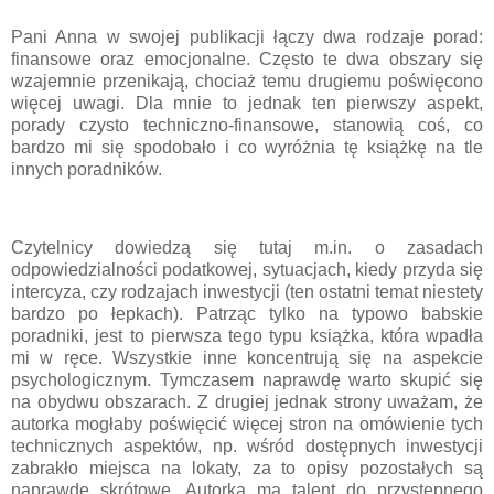
Pani Anna w swojej publikacji łączy dwa rodzaje porad:
finansowe oraz emocjonalne. Często te dwa obszary się
wzajemnie przenikają, chociaż temu drugiemu poświęcono
więcej uwagi. Dla mnie to jednak ten pierwszy aspekt,
porady czysto techniczno-finansowe, stanowią coś, co
bardzo mi się spodobało i co wyróżnia tę książkę na tle
innych poradników.
Czytelnicy dowiedzą się tutaj m.in. o zasadach
odpowiedzialności podatkowej, sytuacjach, kiedy przyda się
intercyza, czy rodzajach inwestycji (ten ostatni temat niestety
bardzo po łepkach). Patrząc tylko na typowo babskie
poradniki, jest to pierwsza tego typu książka, która wpadła
mi w ręce. Wszystkie inne koncentrują się na aspekcie
psychologicznym. Tymczasem naprawdę warto skupić się
na obydwu obszarach. Z drugiej jednak strony uważam, że
autorka mogłaby poświęcić więcej stron na omówienie tych
technicznych aspektów, np. wśród dostępnych inwestycji
zabrakło miejsca na lokaty, za to opisy pozostałych są
naprawdę skrótowe. Autorka ma talent do przystępnego