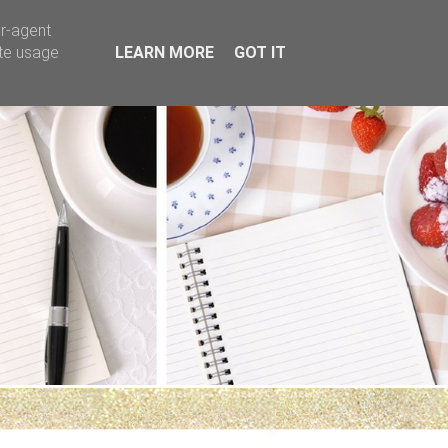
er-agent
ate usage
LEARN MORE
GOT IT