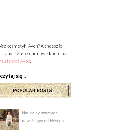
isz kosmetyki Avon? A chcesz je
ć taniej? Załóż darmowe konto na
sultantka Avon
.
zytaj się...
Naturalny szampon
nawilżający od Hristina