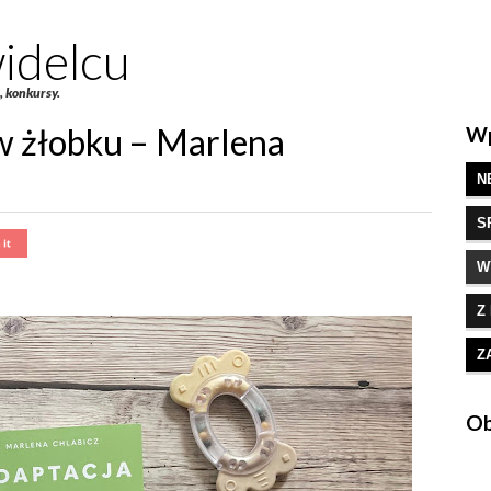
idelcu
e, konkursy.
w żłobku – Marlena
Wp
N
S
W
Z
Z
Ob