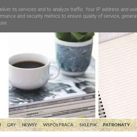
liver its services and to analyze traffic. Your IP address and us
rmance and security metrics to ensure quality of service, gener
use.
M
GRY
NEWSY
WSPÓŁPRACA
SKLEPIK
PATRONATY