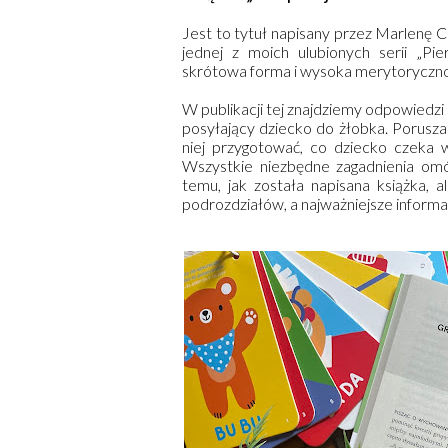
Jest to tytuł napisany przez Marlenę
jednej z moich ulubionych serii „Pie
skrótowa forma i wysoka merytoryczność
W publikacji tej znajdziemy odpowiedzi 
posyłający dziecko do żłobka. Poruszane
niej przygotować, co dziecko czeka 
Wszystkie niezbędne zagadnienia omó
temu, jak została napisana książka, a
podrozdziałów, a najważniejsze informa