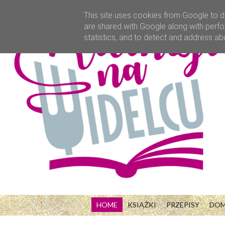
This site uses cookies from Google to de
are shared with Google along with perfo
statistics, and to detect and address ab
HOME
KSIĄŻKI
PRZEPISY
DO