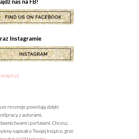
ajdź nas na FB!
.oraz Instagramie
anapie.pl
ze recenzje powstają dzięki
ółpracy z autorami,
awnictwami i portalami. Chcesz,
yśmy napisali o Twojej książce, grze
 produkcie? Napisz na: