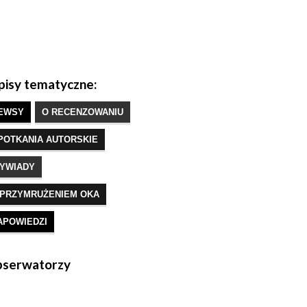
isy tematyczne:
EWSY
O RECENZOWANIU
POTKANIA AUTORSKIE
YWIADY
 PRZYMRUŻENIEM OKA
APOWIEDZI
serwatorzy