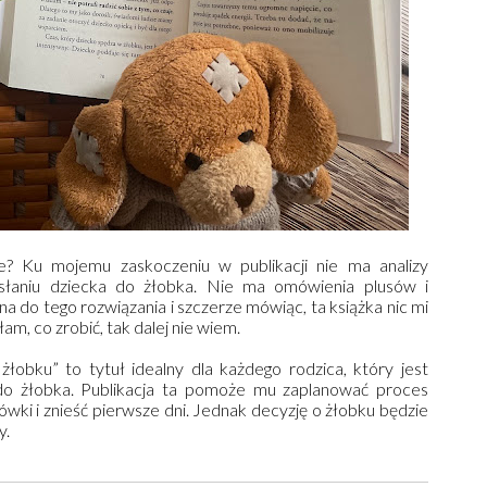
e? Ku mojemu zaskoczeniu w publikacji nie ma analizy
ysłaniu dziecka do żłobka. Nie ma omówienia plusów i
a do tego rozwiązania i szczerze mówiąc, ta książka nic mi
łam, co zrobić, tak dalej nie wiem.
obku” to tytuł idealny dla każdego rodzica, który jest
o żłobka. Publikacja ta pomoże mu zaplanować proces
ówki i znieść pierwsze dni. Jednak decyzję o żłobku będzie
y.