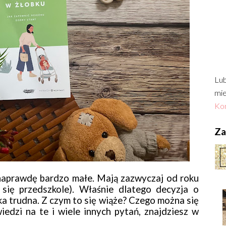
Lub
mie
Kon
Zac
ą naprawdę bardzo małe. Mają zazwyczaj od roku
się przedszkole). Właśnie dlatego decyzja o
aka trudna. Z czym to się wiąże? Czego można się
edzi na te i wiele innych pytań, znajdziesz w