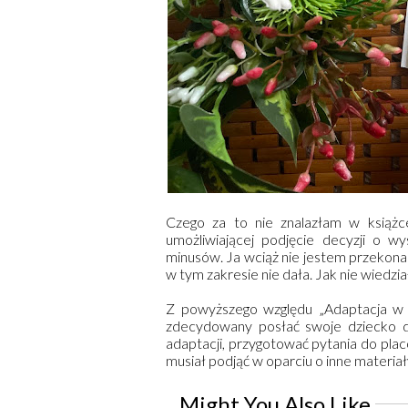
Czego za to nie znalazłam w książc
umożliwiającej podjęcie decyzji o w
minusów. Ja wciąż nie jestem przekonan
w tym zakresie nie dała. Jak nie wiedzia
Z powyższego względu „Adaptacja w żł
zdecydowany posłać swoje dziecko d
adaptacji, przygotować pytania do plac
musiał podjąć w oparciu o inne materiał
Might You Also Like