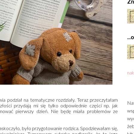
Zn
..
nak
wia podział na tematyczne rozdziały. Teraz przeczytałam
Nas
złości przydają mi się tylko odpowiednie części np. jak
wsp
anować pierwszy dzień. Nie będę miała problemów ze
wyd
żeb
zaskoczyło, było przygotowanie rodzica. Spodziewałam się,
jważniejsza. Tymczasem autorka podkreśla, że to jego
lub