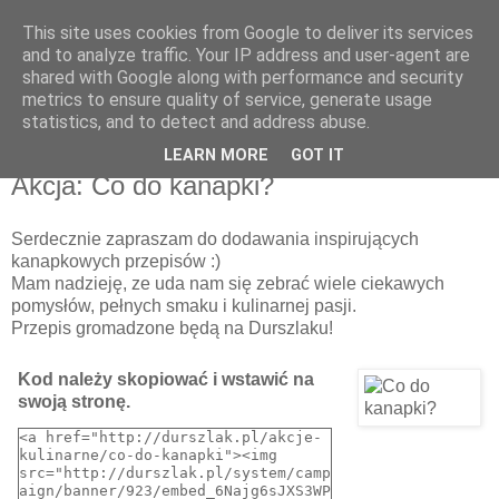
This site uses cookies from Google to deliver its services
Recenzje na widelcu
and to analyze traffic. Your IP address and user-agent are
shared with Google along with performance and security
metrics to ensure quality of service, generate usage
Portal kulturalny - książki, recenzje, inspiracje, konkursy.
statistics, and to detect and address abuse.
LEARN MORE
GOT IT
środa, 26 lutego 2014
Akcja: Co do kanapki?
Serdecznie zapraszam do dodawania inspirujących
kanapkowych przepisów :)
Mam nadzieję, ze uda nam się zebrać wiele ciekawych
pomysłów, pełnych smaku i kulinarnej pasji.
Przepis gromadzone będą na Durszlaku!
Kod należy skopiować i wstawić na
swoją stronę.
<a href="http://durszlak.pl/akcje-
kulinarne/co-do-kanapki"><img 
src="http://durszlak.pl/system/camp
aign/banner/923/embed_6Najg6sJXS3WP