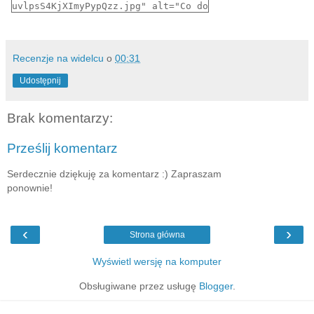
uvlpsS4KjXImyPypQzz.jpg" alt="Co do 
kanapki?"></a>
Recenzje na widelcu
o
00:31
Udostępnij
Brak komentarzy:
Prześlij komentarz
Serdecznie dziękuję za komentarz :) Zapraszam
ponownie!
‹
›
Strona główna
Wyświetl wersję na komputer
Obsługiwane przez usługę
Blogger
.