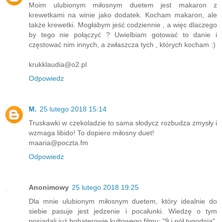
Moim ulubionym miłosnym duetem jest makaron z
krewetkami na winie jako dodatek. Kocham makaron, ale
także krewetki. Mogłabym jeść codziennie , a więc dlaczego
by tego nie połączyć ? Uwielbiam gotować to danie i
częstować nim innych, a zwłaszcza tych , których kocham :)
krukklaudia@o2.pl
Odpowiedz
M.
25 lutego 2018 15:14
Truskawki w czekoladzie to sama słodycz rozbudza zmysły i
wzmaga libido! To dopiero miłosny duet!
maaria@poczta.fm
Odpowiedz
Anonimowy
25 lutego 2018 19:25
Dla mnie ulubionym miłosnym duetem, który idealnie do
siebie pasuje jest jedzenie i pocałunki. Wiedzę o tym
posiadali już bohaterowie kultowego filmu: "9 i pół tygodnia",