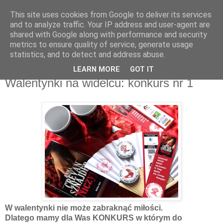
This site uses cookies from Google to deliver its services
Recenzje na widelcu
and to analyze traffic. Your IP address and user-agent are
shared with Google along with performance and security
metrics to ensure quality of service, generate usage
Portal kulturalny - książki, recenzje, inspiracje, konkursy.
statistics, and to detect and address abuse.
LEARN MORE
GOT IT
środa, 14 lutego 2018
Walentynki na widelcu: konkurs nr 1
W walentynki nie może zabraknąć miłości.
Dlatego mamy dla Was KONKURS w którym do