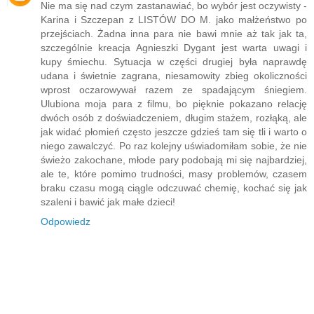
Nie ma się nad czym zastanawiać, bo wybór jest oczywisty -
Karina i Szczepan z LISTÓW DO M. jako małżeństwo po
przejściach. Żadna inna para nie bawi mnie aż tak jak ta,
szczególnie kreacja Agnieszki Dygant jest warta uwagi i
kupy śmiechu. Sytuacja w części drugiej była naprawdę
udana i świetnie zagrana, niesamowity zbieg okoliczności
wprost oczarowywał razem ze spadającym śniegiem.
Ulubiona moja para z filmu, bo pięknie pokazano relację
dwóch osób z doświadczeniem, długim stażem, rozłąką, ale
jak widać płomień często jeszcze gdzieś tam się tli i warto o
niego zawalczyć. Po raz kolejny uświadomiłam sobie, że nie
świeżo zakochane, młode pary podobają mi się najbardziej,
ale te, które pomimo trudności, masy problemów, czasem
braku czasu mogą ciągle odczuwać chemię, kochać się jak
szaleni i bawić jak małe dzieci!
Odpowiedz