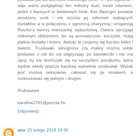
więc warto podglądnąć ten miłosny duet, moim zdaniem,
jeden z lepszych w światowym kinie. Kim Basinger posiada
wrodzony urok i nie można jej odmówić wabiących
kształtów, a w połączeniu z ogromną charyzmą i arogancją
Rourke'a tworzy mieszankę wybuchową. Owoce sprzyjają
miłosnym zbliżeniom, bo są aromatyczne, soczyste, mają
piękne kształty i kolory. Jedząc je czujemy się bardzo lekko i
świeżo. Truskawki, winogrona czy maliny można sobie
podawać z ust do ust odgryzając po kawałeczki i nie ma
opcji, by nie skończyło się na soczystym pocałunku, który
będzie wtedy jeszcze bardziej wykwitnie smakował. Wszak
jeść można seksownie, całować się ze smakiem, a
rozkoszować się jednym i drugim.
Podrawiam
karolina2701@poczta.fm
Odpowiedz
ann
25 lutego 2018 19:36