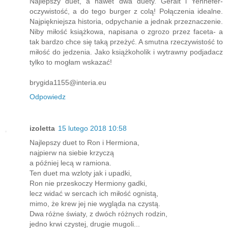
Najlepszy duet, a nawet dwa duety. Geralt i Yennefer-
oczywistość, a do tego burger z colą! Połączenia idealne.
Najpiękniejsza historia, odpychanie a jednak przeznaczenie.
Niby miłość książkowa, napisana o zgrozo przez faceta- a
tak bardzo chce się taką przeżyć. A smutna rzeczywistość to
miłość do jedzenia. Jako książkoholik i wytrawny podjadacz
tylko to mogłam wskazać!
brygida1155@interia.eu
Odpowiedz
izoletta
15 lutego 2018 10:58
Najlepszy duet to Ron i Hermiona,
najpierw na siebie krzyczą
a później lecą w ramiona.
Ten duet ma wzloty jak i upadki,
Ron nie przeskoczy Hermiony gadki,
lecz widać w sercach ich miłość ognistą,
mimo, że krew jej nie wygląda na czystą.
Dwa różne światy, z dwóch różnych rodzin,
jedno krwi czystej, drugie mugoli...