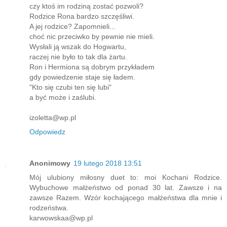
czy ktoś im rodziną zostać pozwoli?
Rodzice Rona bardzo szczęśliwi.
A jej rodzice? Zapomnieli...
choć nic przeciwko by pewnie nie mieli.
Wysłali ją wszak do Hogwartu,
raczej nie było to tak dla żartu.
Ron i Hermiona są dobrym przykładem
gdy powiedzenie staje się ładem.
"Kto się czubi ten się lubi"
a być może i zaślubi.
izoletta@wp.pl
Odpowiedz
Anonimowy
19 lutego 2018 13:51
Mój ulubiony miłosny duet to: moi Kochani Rodzice.
Wybuchowe małżeństwo od ponad 30 lat. Zawsze i na
zawsze Razem. Wzór kochającego małżeństwa dla mnie i
rodzeństwa.
karwowskaa@wp.pl