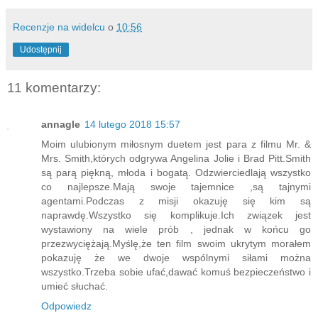
Recenzje na widelcu
o
10:56
Udostępnij
11 komentarzy:
annagle
14 lutego 2018 15:57
Moim ulubionym miłosnym duetem jest para z filmu Mr. &
Mrs. Smith,których odgrywa Angelina Jolie i Brad Pitt.Smith
są parą piękną, młoda i bogatą. Odzwierciedlają wszystko
co najlepsze.Mają swoje tajemnice ,są tajnymi
agentami.Podczas z misji okazuję się kim są
naprawdę.Wszystko się komplikuje.Ich związek jest
wystawiony na wiele prób , jednak w końcu go
przezwyciężają.Myślę,że ten film swoim ukrytym morałem
pokazuję że we dwoje wspólnymi siłami można
wszystko.Trzeba sobie ufać,dawać komuś bezpieczeństwo i
umieć słuchać.
Odpowiedz