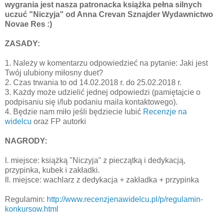
wygrania jest nasza patronacka książka pełna silnych
uczuć "Niczyja" od
Anna Crevan Sznajder
Wydawnictwo
Novae Res
:)
ZASADY:
1. Należy w komentarzu odpowiedzieć na pytanie: Jaki jest
Twój ulubiony miłosny duet?
2. Czas trwania to od 14.02.2018 r. do 25.02.2018 r.
3. Każdy może udzielić jednej odpowiedzi (pamiętajcie o
podpisaniu się i/lub podaniu maila kontaktowego).
4. Będzie nam miło jeśli będziecie lubić
Recenzje na
widelcu
oraz FP autorki
NAGRODY:
I. miejsce: książką "Niczyja" z pieczątką i dedykacją,
przypinka, kubek i zakładki.
II. miejsce: wachlarz z dedykacja + zakładka + przypinka
Regulamin:
http://www.recenzjenawidelcu.pl/p/regulamin-
konkursow.html