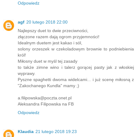
Odpowiedz
agf
20 lutego 2018 22:00
Najlepszy duet to dwie przeciwności,
złączone razem dają ogrom przyjemności!
Idealnym duetem jest kakao i sól,
solony orzeszek w czekoladowym brownie to podniebienia
król!
Miłosny duet w myśl tej zasady
to także zimne wino i talerz gorącej pasty jak z włoskiej
wyprawy.
Pyszne spaghetti dwoma widelcami... i już scenę miłosną z
"Zakochanego Kundla" mamy ;)
a.filipowska@poczta.onet.pl
Aleksandra Filipowska na FB
Odpowiedz
Klaudia
21 lutego 2018 19:23