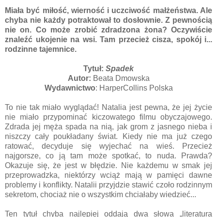
Miała być miłość, wierność i uczciwość małżeństwa. Ale
chyba nie każdy potraktował to dosłownie. Z pewnością
nie on. Co może zrobić zdradzona żona? Oczywiście
znaleźć ukojenie na wsi. Tam przecież cisza, spokój i...
rodzinne tajemnice.
Tytuł:
Spadek
Autor:
Beata Dmowska
Wydawnictwo
: HarperCollins Polska
To nie tak miało wyglądać! Natalia jest pewna, że jej życie
nie miało przypominać kiczowatego filmu obyczajowego.
Zdrada jej męża spada na nią, jak grom z jasnego nieba i
niszczy cały poukładany świat. Kiedy nie ma już czego
ratować, decyduje się wyjechać na wieś. Przecież
najgorsze, co ją tam może spotkać, to nuda. Prawda?
Okazuje się, że jest w błędzie. Nie każdemu w smak jej
przeprowadzka, niektórzy wciąż mają w pamięci dawne
problemy i konflikty. Natalii przyjdzie stawić czoło rodzinnym
sekretom, chociaż nie o wszystkim chciałaby wiedzieć...
Ten tytuł chyba najlepiej oddają dwa słowa „literatura