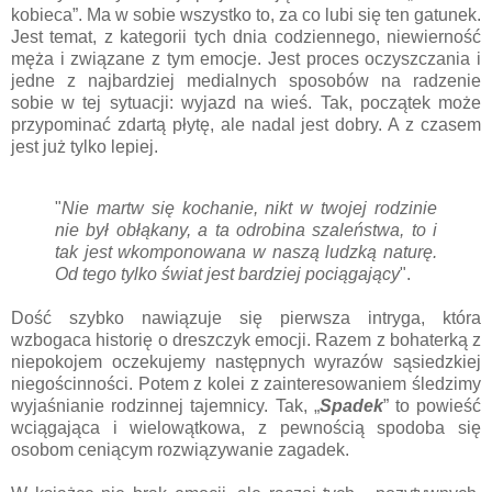
kobieca”. Ma w sobie wszystko to, za co lubi się ten gatunek.
Jest temat, z kategorii tych dnia codziennego, niewierność
męża i związane z tym emocje. Jest proces oczyszczania i
jedne z najbardziej medialnych sposobów na radzenie
sobie w tej sytuacji: wyjazd na wieś. Tak, początek może
przypominać zdartą płytę, ale nadal jest dobry. A z czasem
jest już tylko lepiej.
"
Nie martw się kochanie, nikt w twojej rodzinie
nie był obłąkany, a ta odrobina szaleństwa, to i
tak jest wkomponowana w naszą ludzką naturę.
Od tego tylko świat jest bardziej pociągający
".
Dość szybko nawiązuje się pierwsza intryga, która
wzbogaca historię o dreszczyk emocji. Razem z bohaterką z
niepokojem oczekujemy następnych wyrazów sąsiedzkiej
niegościnności. Potem z kolei z zainteresowaniem śledzimy
wyjaśnianie rodzinnej tajemnicy. Tak, „
Spadek
” to powieść
wciągająca i wielowątkowa, z pewnością spodoba się
osobom ceniącym rozwiązywanie zagadek.