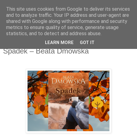
This site uses cookies from Google to deliver its services
Recenzje na widelcu
and to analyze traffic. Your IP address and user-agent are
shared with Google along with performance and security
metrics to ensure quality of service, generate usage
Portal kulturalny - książki, recenzje, inspiracje, konkursy.
statistics, and to detect and address abuse.
LEARN MORE
GOT IT
sobota, 2 marca 2019
Spadek – Beata Dmowska