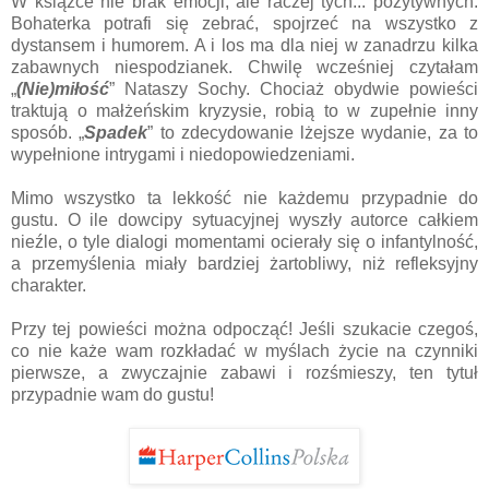
W książce nie brak emocji, ale raczej tych... pozytywnych.
Bohaterka potrafi się zebrać, spojrzeć na wszystko z
dystansem i humorem. A i los ma dla niej w zanadrzu kilka
zabawnych niespodzianek. Chwilę wcześniej czytałam
„
(Nie)miłość
” Nataszy Sochy. Chociaż obydwie powieści
traktują o małżeńskim kryzysie, robią to w zupełnie inny
sposób. „
Spadek
” to zdecydowanie lżejsze wydanie, za to
wypełnione intrygami i niedopowiedzeniami.
Mimo wszystko ta lekkość nie każdemu przypadnie do
gustu. O ile dowcipy sytuacyjnej wyszły autorce całkiem
nieźle, o tyle dialogi momentami ocierały się o infantylność,
a przemyślenia miały bardziej żartobliwy, niż refleksyjny
charakter.
Przy tej powieści można odpocząć! Jeśli szukacie czegoś,
co nie każe wam rozkładać w myślach życie na czynniki
pierwsze, a zwyczajnie zabawi i rozśmieszy, ten tytuł
przypadnie wam do gustu!