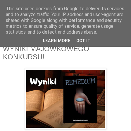
This site uses cookies from Google to deliver its services
Recenzje na widelcu
and to analyze traffic. Your IP address and user-agent are
shared with Google along with performance and security
metrics to ensure quality of service, generate usage
Portal kulturalny - książki, recenzje, inspiracje, konkursy.
statistics, and to detect and address abuse.
LEARN MORE
GOT IT
wtorek, 21 maja 2019
WYNIKI MAJÓWKOWEGO
KONKURSU!