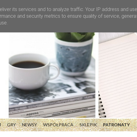
liver its services and to analyze traffic. Your IP address and us
rmance and security metrics to ensure quality of service, gener
use.
M
GRY
NEWSY
WSPÓŁPRACA
SKLEPIK
PATRONATY