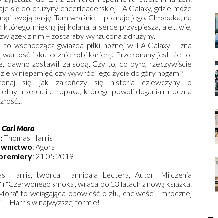
je się do drużyny cheerleaderskiej LA Galaxy, gdzie może
nąć swoją pasję. Tam właśnie – poznaje jego. Chłopaka, na
 którego miękną jej kolana, a serce przyspiesza, ale... wie,
 związek z nim – zostałaby wyrzucona z drużyny.
n to wschodząca gwiazda piłki nożnej w LA Galaxy – zna
 wartość i skutecznie robi karierę. Przekonany jest, że to,
e, dawno zostawił za sobą. Czy to, co było, rzeczywiście
zie w niepamięć, czy wywróci jego życie do góry nogami?
konaj się, jak zakończy się historia dziewczyny o
hetnym sercu i chłopaka, którego powoli dogania mroczna
złość...
:
Cari Mora
:
Thomas Harris
wnictwo
: Agora
premiery
: 21.05.2019
s Harris, twórca Hannibala Lectera, Autor "Milczenia
 i "Czerwonego smoka", wraca po 13 latach z nową książką.
Mora" to wciągająca opowieść o złu, chciwości i mrocznej
i – Harris w najwyższej formie!