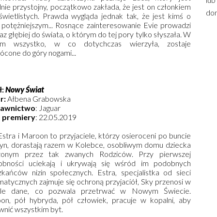
nie przystojny, początkowo zakłada, że jest on członkiem
dom
świetlistych. Prawda wygląda jednak tak, że jest kimś o
 potężniejszym... Rosnące zainteresowanie Evie prowadzi
raz głębiej do świata, o którym do tej pory tylko słyszała. W
ym wszystko, w co dotychczas wierzyła, zostaje
cone do góry nogami...
ł:
Nowy Świat
r:
Ałbena Grabowska
awnictwo
: Jaguar
 premiery
: 22.05.2019
Estra i Maroon to przyjaciele, którzy osieroceni po buncie
yn, dorastają razem w Kolebce, osobliwym domu dziecka
zonym przez tak zwanych Rodziców. Przy pierwszej
obności uciekają i ukrywają się wśród im podobnych
zkańców nizin społecznych. Estra, specjalistka od sieci
matycznych zajmuje się ochroną przyjaciół, Sky przenosi w
le dane, co pozwala przetrwać w Nowym Świecie.
on, pół hybryda, pół człowiek, pracuje w kopalni, aby
wnić wszystkim byt.