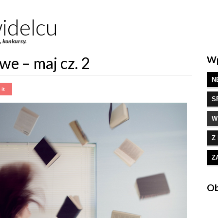
idelcu
e, konkursy.
we – maj cz. 2
Wp
N
S
W
Z
Z
Ob