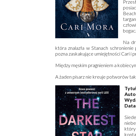
Przes
posia
Beach
targa
człowi
bogac
Na dr
która znalazła w Stanach schronienie
pozna zaskakujące umiejętności Cari i prz
Między męskim pragnieniem a kobiecym
A żaden pisarz nie kreuje potworów ta
Tytu
Auto
Wyd
Data
Siede
niebe
któr
kont