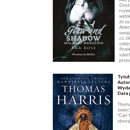
Dosta
rozwi
widok
że za
Aide
swoją
co zł
odejd
Prze
szlac
przes
Tytuł
Autor
Wyda
Data 
Thoma
owiec"
"Cari 
obsesj