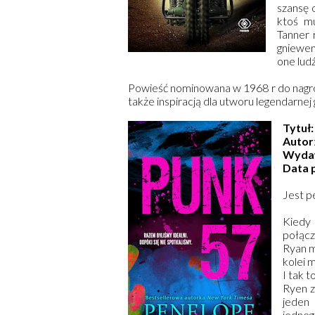
szansę 
ktoś m
Tanner 
gniewem
one lud
Powieść nominowana w 1968 r do nagrod
także inspiracją dla utworu legendarne
Tytuł
Autor
Wyda
Data 
Jest p
Kiedy 
połącz
Ryan m
kolei 
I tak t
Ryen z
jeden 
jedneg