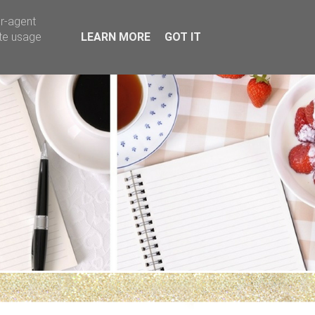
er-agent
ate usage
LEARN MORE
GOT IT