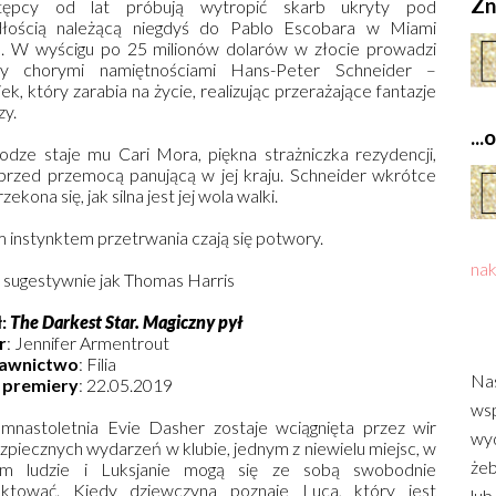
Zn
tępcy od lat próbują wytropić skarb ukryty pod
dłością należącą niegdyś do Pablo Escobara w Miami
. W wyścigu po 25 milionów dolarów w złocie prowadzi
ny chorymi namiętnościami Hans-Peter Schneider –
ek, który zarabia na życie, realizując przerażające fantazje
zy.
..
odze staje mu Cari Mora, piękna strażniczka rezydencji,
 przed przemocą panującą w jej kraju. Schneider wkrótce
ekona się, jak silna jest jej wola walki.
 instynktem przetrwania czają się potwory.
nak
k sugestywnie jak Thomas Harris
ł:
The Darkest Star. Magiczny pył
r
: Jennifer Armentrout
awnictwo
: Filia
Nas
 premiery
: 22.05.2019
wsp
mnastoletnia Evie Dasher zostaje wciągnięta przez wir
wyd
zpiecznych wydarzeń w klubie, jednym z niewielu miejsc, w
żeb
ym ludzie i Luksjanie mogą się ze sobą swobodnie
aktować. Kiedy dziewczyna poznaje Luca, który jest
lub