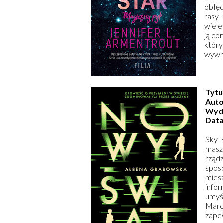
obłęd
rasy 
wiele
ją co
któr
wywró
Tytu
Auto
Wyd
Data
Sky, 
masz
rząd
spos
mies
infor
umyś
Maro
zape