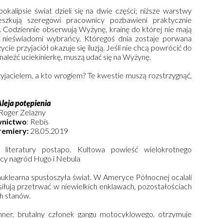
okalipsie świat dzieli się na dwie części; niższe warstwy
eszkują szeregowi pracownicy pozbawieni praktycznie
 Codziennie obserwują Wyżynę, krainę do której nie mają
o nieświadomi wybrańcy. Któregoś dnia zostaje porwana
ie przyjaciół okazuje się iluzją. Jeśli nie chcą powrócić do
i znaleźć uciekinierkę, muszą udać się na Wyżynę.
rzyjacielem, a kto wrogiem? Te kwestie muszą rozstrzygnąć,
leja potępienia
Roger Zelazny
nictwo
: Rebis
remiery:
28.05.2019
a literatury postapo. Kultowa powieść wielokrotnego
y nagród Hugo i Nebula
uklearna spustoszyła świat. W Ameryce Północnej ocalali
usiłują przetrwać w niewielkich enklawach, pozostałościach
h stanów.
nner, brutalny członek gangu motocyklowego, otrzymuje