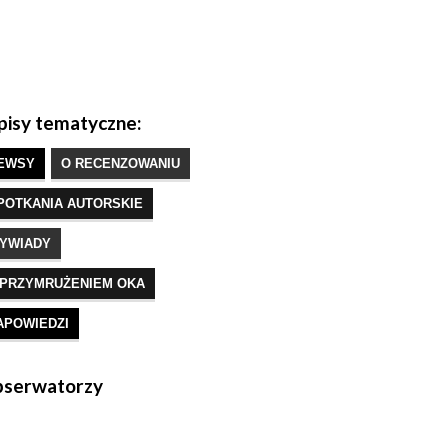
isy tematyczne:
EWSY
O RECENZOWANIU
POTKANIA AUTORSKIE
YWIADY
 PRZYMRUŻENIEM OKA
APOWIEDZI
serwatorzy