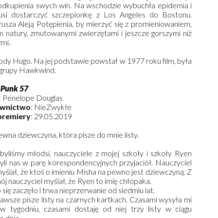
odkupienia swych win. Na wschodzie wybuchła epidemia i
usi dostarczyć szczepionkę z Los Angeles do Bostonu.
rusza Aleją Potępienia, by mierzyć się z promieniowaniem,
 natury, zmutowanymi zwierzętami i jeszcze gorszymi niż
źmi.
y Hugo. Na jej podstawie powstał w 1977 roku film, była
j grupy Hawkwind.
:
Punk 57
: Penelope Douglas
wnictwo
: NieZwykłe
premiery
: 29.05.2019
ewna dziewczyna, która pisze do mnie listy.
byliśmy młodsi, nauczyciele z mojej szkoły i szkoły Ryen
yli nas w parę korespondencyjnych przyjaciół. Nauczyciel
yślał, że ktoś o imieniu Misha na pewno jest dziewczyną. Z
mój nauczyciel myślał, że Ryen to imię chłopaka.
o się zaczęło i trwa nieprzerwanie od siedmiu lat.
awsze pisze listy na czarnych kartkach. Czasami wysyła mi
w tygodniu, czasami dostaję od niej trzy listy w ciągu
o dnia.