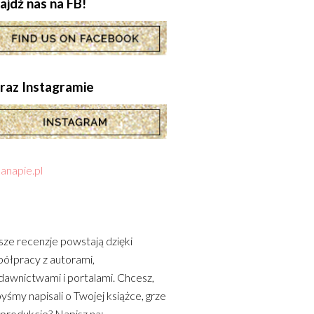
ajdź nas na FB!
.oraz Instagramie
anapie.pl
ze recenzje powstają dzięki
ółpracy z autorami,
awnictwami i portalami. Chcesz,
yśmy napisali o Twojej książce, grze
 produkcie? Napisz na: