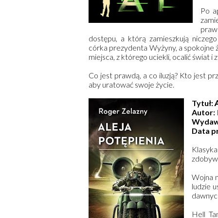
Po ap
zami
praw.
dostępu, a którą zamieszkują niczeg
córka prezydenta Wyżyny, a spokojne życ
miejsca, z którego uciekli, ocalić świat 
Co jest prawdą, a co iluzją? Kto jest p
aby uratować swoje życie.
Tytuł:
A
Autor:
Wydaw
Data p
Klasyk
zdobywc
Wojna n
ludzie 
dawnyc
Hell Ta