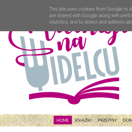
This site uses cookies from Google to de
are shared with Google along with perfo
statistics, and to detect and address ab
HOME
KSIĄŻKI
PRZEPISY
DO