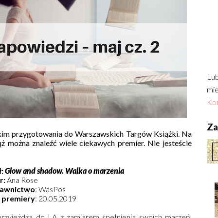
Lub
mie
Kon
Zac
kim przygotowania do Warszawskich Targów Książki. Na
iąż można znaleźć wiele ciekawych premier. Nie jesteście
ł:
Glow and shadow. Walka o marzenia
r:
Ana Rose
awnictwo
: WasPos
 premiery
: 20.05.2019
przyjeżdża do LA z zamiarem spełnienia swoich marzeń.