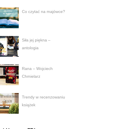
Co czytać na majówce?
Siła jej piękna –
antologia
Rana – Wojciech
Chmielarz
Trendy w recenzowaniu
książek