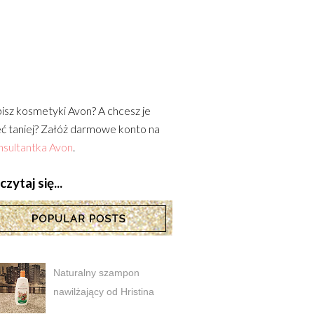
isz kosmetyki Avon? A chcesz je
ć taniej? Załóż darmowe konto na
sultantka Avon
.
zytaj się...
Naturalny szampon
nawilżający od Hristina