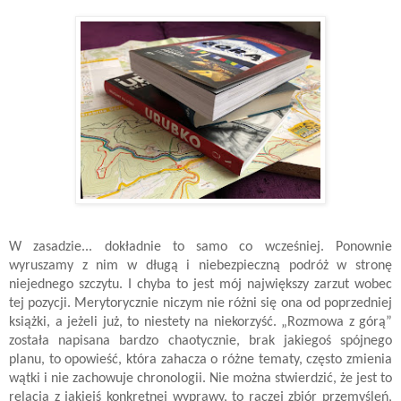
W zasadzie... dokładnie to samo co wcześniej. Ponownie
wyruszamy z nim w długą i niebezpieczną podróż w stronę
niejednego szczytu. I chyba to jest mój największy zarzut wobec
tej pozycji. Merytorycznie niczym nie różni się ona od poprzedniej
książki, a jeżeli już, to niestety na niekorzyść. „Rozmowa z górą”
została napisana bardzo chaotycznie, brak jakiegoś spójnego
planu, to opowieść, która zahacza o różne tematy, często zmienia
wątki i nie zachowuje chronologii. Nie można stwierdzić, że jest to
relacja z jakiejś konkretnej wyprawy, to raczej zbiór przemyśleń,