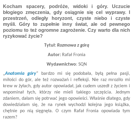
Kocham spacery, podróże, widoki i góry. Uczucie
błogiego zmęczenia, gdy osiągnie się cel wyprawy. I
przestrzeń, odległy horyzont, czyste niebo i czyste
myśli. Góry to zupełnie inny świat, ale od pewnego
poziomu to też ogromne zagrożenie. Czy warto dla nich
ryzykować życie?
Tytuł:
Rozmowa z górą
Autor:
Rafał Fronia
Wydawnictwo
: SQN
„
Anatomia góry
” bardzo mi się podobała, byłą pełna pasji,
miłości do gór, ale też rozważań i refleksji. Nie raz mroziło mi
krew w żyłach, gdy autor opowiadał, jak cudem uszedł z życiem i
wspominał tych, którzy nie mieli takiego szczęścia. Jednym
zdaniem, dałam się potrwać jego opowieści. Właśnie dlatego, gdy
dowiedziałam się, że na rynek wychodzi kolejna jego książka,
chętnie po nią sięgnęła. O czym Rafał Fronia opowiada tym
razem?