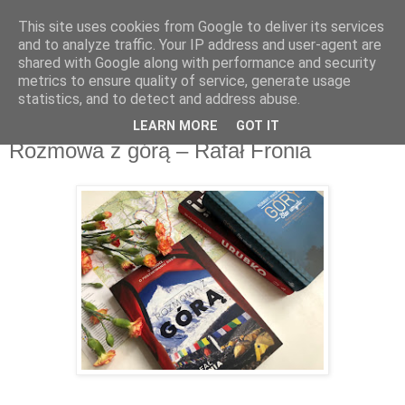
This site uses cookies from Google to deliver its services
Recenzje na widelcu
and to analyze traffic. Your IP address and user-agent are
shared with Google along with performance and security
metrics to ensure quality of service, generate usage
Portal kulturalny - książki, recenzje, inspiracje, konkursy.
statistics, and to detect and address abuse.
LEARN MORE
GOT IT
czwartek, 13 czerwca 2019
Rozmowa z górą – Rafał Fronia