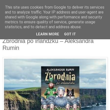
This site uses cookies from Google to deliver its services
Recenzje na widelcu
and to analyze traffic. Your IP address and user-agent are
shared with Google along with performance and security
metrics to ensure quality of service, generate usage
Portal kulturalny - książki, recenzje, inspiracje, konkursy.
statistics, and to detect and address abuse.
LEARN MORE
GOT IT
wtorek, 13 sierpnia 2019
Zbrodnia po irlandzku – Aleksandra
Rumin