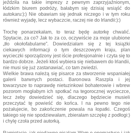
jeździła na takie imprezy z pewnym zaprzyjaźnionym,
łódzkim biurem podróży, bałabym się dzisiaj wsiąść do
autokaru:):) Nie obawiam się jednak niczego i w tym roku
również wyjadę, lecz wybaczcie, raczej nie do Irlandii:):)
Trochę ponarzekałam, to teraz będę autorkę chwalić.
Spytacie, za co? Jak to za co, oczywiście za moje ulubione
„tło okołofabularne”. Dowiedziałam się z tej książki
ciekawych informacji o tym deszczowym kraju, plan
wycieczki sporządzony jest iście profesjonalnie i czyta się to
bardzo dobrze. Jeżeli ktoś wybiera się niebawem do Irlandii,
nie musi się już zastanawiać, co tam zwiedzi.
Wielkie brawa należą się pisarce za stworzenie wspaniałej
galerii barwnych postaci. Baronowa Raszpla i jej
towarzysze to naprawdę nietuzinkowi bohaterowie i wbrew
pozorom mogłabym ich spotkać na tegorocznej wycieczce,
lecz żeby dowiedzieć się, dlaczego będziecie musieli
przeczytać tę powieść do końca. I na pewno tego nie
pożałujecie, bo zakończenie powala na łopatki. Czegoś
takiego się nie spodziewałam, zbierałam szczękę z podłogi:)
i chylę czoła przed autorką.
Pamiętacie, jak niedawno pisałam Wam o onomastyce i jak