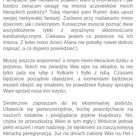
bardzo zwracam uwagę na imiona uczestników moich
literackich podróży? Tutaj również pani Rumin dała upust
swojej niebywałej fantazji. Zarówno przy nadawaniu imion
dzieciom, jak i zwierzętom. Koniecznie musicie poznać dwie
wszystkożerne rybki z wyraźnymi skłonnościami
kanibalistycznymi. Ciekawa jestem co powiecie na ich
imiona. Z kolei imion dzieci Alana nie potrafię nawet dobrze
napisać, a co dopiero powiedzieć:)
Muszę jeszcze wspomnieć o innym moim literackim bziku: o
jedzeniu. Niech nie zwiedzie Was opis na okładce, tu nie
tylko jada się rybę z frytkami i frytki z rybą. Czasami
będziecie porządnie objedzeni, a momentami będziecie
musieli obejść się smakiem, bo prawdziwe frykasy sprzątną
Wam sprzed nosa inni turyści.
Serdecznie zapraszam do tej ekstremalnej podróży.
Ubawicie się pierwszorzędnie, trochę powzdychacie na
naszych rodaków i pooglądacie piękne krajobrazy. No,
chyba że przeszkodzą Wam w tym mgły:) Wrócicie jednak
pełni wrażeń i mam nadzieję, że stęsknieni za naszą kolejną
literacką peregrynacją. Już na dniach zabiorę Was na Hel i