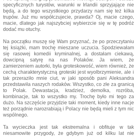
specyficznych turystów, warunki w Irlandii sprzyjające nie
będą, a do tego wszystkiego przydarzy nam się też kilka
trupów. Już mu współczujecie, prawda? Oj, macie czego,
macie, dlatego jak najszybciej wybierzcie się w tę podróż
dodać mu otuchy.
Na początku muszę się Wam przyznać, że po przeczytaniu
tej książki, mam trochę mieszane uczucia. Spodziewałam
się rasowej komedii kryminalnej, a dostałam ciekawą,
dowcipną satyrę na nas Polaków. Ja wiem, że
zamierzeniem autorki, była groteskowość, wiem również, że
cechą charakterystyczną groteski jest wyolbrzymienie, ale i
tak przeraziło mnie ciut, w jaki sposób pani Aleksandra
przedstawiła naszych rodaków. Wszystko, co złe za granicą
to Polak. Dewastacja, kradzież, demolka, rozróba,
kombinacje, tak to wszystko my. Trochę było mi tego za
dużo. Na szczęście przyjdzie taki moment, kiedy inne nacje
też porządnie narozrabiają i Polacy nie będą mieli z tym nic
wspólnego.
Ta wycieczka jest tak ekstremalna i obfituje w tak
niesamowite przygody, że gdybym już od kilku lat nie