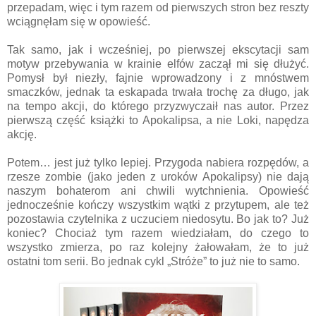
przepadam, więc i tym razem od pierwszych stron bez reszty
wciągnęłam się w opowieść.
Tak samo, jak i wcześniej, po pierwszej ekscytacji sam
motyw przebywania w krainie elfów zaczął mi się dłużyć.
Pomysł był niezły, fajnie wprowadzony i z mnóstwem
smaczków, jednak ta eskapada trwała trochę za długo, jak
na tempo akcji, do którego przyzwyczaił nas autor. Przez
pierwszą część książki to Apokalipsa, a nie Loki, napędza
akcję.
Potem… jest już tylko lepiej. Przygoda nabiera rozpędów, a
rzesze zombie (jako jeden z uroków Apokalipsy) nie dają
naszym bohaterom ani chwili wytchnienia. Opowieść
jednocześnie kończy wszystkim wątki z przytupem, ale też
pozostawia czytelnika z uczuciem niedosytu. Bo jak to? Już
koniec? Chociaż tym razem wiedziałam, do czego to
wszystko zmierza, po raz kolejny żałowałam, że to już
ostatni tom serii. Bo jednak cykl „Stróże” to już nie to samo.