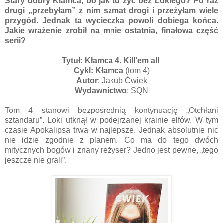
Stary dobry Kłamca, bo jak tu żyć bez Lokiego? Po raz
drugi „przebyłam” z nim szmat drogi i przeżyłam wiele
przygód. Jednak ta wycieczka powoli dobiega końca.
Jakie wrażenie zrobił na mnie ostatnia, finałowa część
serii?
Tytuł: Kłamca 4. Kill'em all
Cykl: Kłamca
(tom 4)
Autor
: Jakub Ćwiek
Wydawnictwo
: SQN
Tom 4 stanowi bezpośrednią kontynuację „Otchłani
sztandaru”. Loki utknął w podejrzanej krainie elfów. W tym
czasie Apokalipsa trwa w najlepsze. Jednak absolutnie nic
nie idzie zgodnie z planem. Co ma do tego dwóch
mitycznych bogów i znany reżyser? Jedno jest pewne, „tego
jeszcze nie grali”.