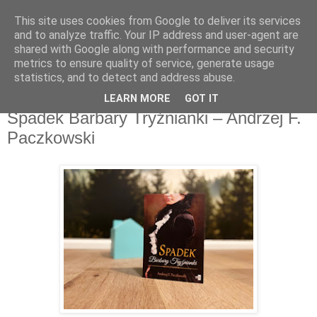
This site uses cookies from Google to deliver its services
Recenzje na widelcu
and to analyze traffic. Your IP address and user-agent are
shared with Google along with performance and security
metrics to ensure quality of service, generate usage
Portal kulturalny - książki, recenzje, inspiracje, konkursy.
statistics, and to detect and address abuse.
LEARN MORE
GOT IT
niedziela, 23 lutego 2020
Spadek Barbary Tryźnianki – Andrzej F.
Paczkowski