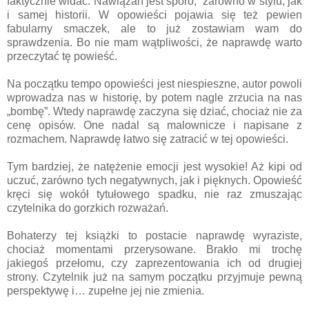
faktycznie widać. Nawiązań jest sporo, zarówno w stylu, jak
i samej historii. W opowieści pojawia się też pewien
fabularny smaczek, ale to już zostawiam wam do
sprawdzenia. Bo nie mam wątpliwości, że naprawdę warto
przeczytać tę powieść.
Na początku tempo opowieści jest niespieszne, autor powoli
wprowadza nas w historię, by potem nagle zrzucia na nas
„bombę”. Wtedy naprawdę zaczyna się dziać, chociaż nie za
cenę opisów. One nadal są malownicze i napisane z
rozmachem. Naprawdę łatwo się zatracić w tej opowieści.
Tym bardziej, że natężenie emocji jest wysokie! Aż kipi od
uczuć, zarówno tych negatywnych, jak i pięknych. Opowieść
kręci się wokół tytułowego spadku, nie raz zmuszając
czytelnika do gorzkich rozważań.
Bohaterzy tej książki to postacie naprawdę wyraziste,
chociaż momentami przerysowane. Brakło mi trochę
jakiegoś przełomu, czy zaprezentowania ich od drugiej
strony. Czytelnik już na samym początku przyjmuje pewną
perspektywę i… zupełne jej nie zmienia.