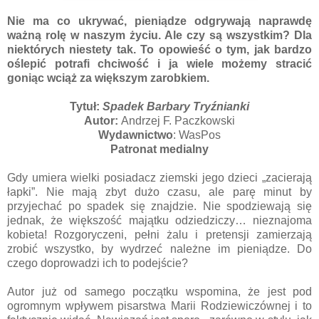
Nie ma co ukrywać, pieniądze odgrywają naprawdę
ważną rolę w naszym życiu. Ale czy są wszystkim? Dla
niektórych niestety tak. To opowieść o tym, jak bardzo
oślepić potrafi chciwość i ja wiele możemy stracić
goniąc wciąż za większym zarobkiem.
Tytuł:
Spadek Barbary Tryźnianki
Autor:
Andrzej F. Paczkowski
Wydawnictwo
: WasPos
Patronat medialny
Gdy umiera wielki posiadacz ziemski jego dzieci „zacierają
łapki”. Nie mają zbyt dużo czasu, ale parę minut by
przyjechać po spadek się znajdzie. Nie spodziewają się
jednak, że większość majątku odziedziczy… nieznajoma
kobieta! Rozgoryczeni, pełni żalu i pretensji zamierzają
zrobić wszystko, by wydrzeć należne im pieniądze. Do
czego doprowadzi ich to podejście?
Autor już od samego początku wspomina, że jest pod
ogromnym wpływem pisarstwa Marii Rodziewiczównej i to