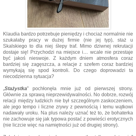
Klaudia bardzo potrzebuje pieniędzy i chociaż normalnie nie
szukałaby pracy w dużej firmie (nie jej typ), staż u
Skalskiego to dla niej ślepy traf. Mimo dziwnej rekrutacji
dostaje się! Przychodzi na miejsce i… wcale nie przestaje
być jakoś nieswoje. Z każdym dniem atmosfera coraz
bardziej się zagęszcza, a relacje z szefem coraz bardziej
wymykają się spod kontroli. Do czego doprowadzi ta
niecodzienna sytuacja?
„
Stażystka
” pochłonęła mnie już od pierwszej strony.
Głównie za sprawą nieprzewidywalności. No dobrze, rozwój
relacji między ludzkich nie był szczególnym zaskoczeniem,
ale jego tempo i liczne zrywy z pewnością i temu wątkowi
nadawały uroku. Na plus należy uznać też to, że bohaterka
nie zachowuje się jak typowa postać z powieści erotycznych
(nie liczcie więc na namiętności już od drugiej strony).