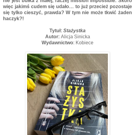
nie jest bułka z małej, raczej mission impossible. Skoro
więc jakimś cudem się udało… to już przecież pozostaje
się tylko cieszyć, prawda? W tym nie może tkwić żaden
haczyk?!
Tytuł:
Stażystka
Autor:
Alicja Sinicka
Wydawnictwo
: Kobiece