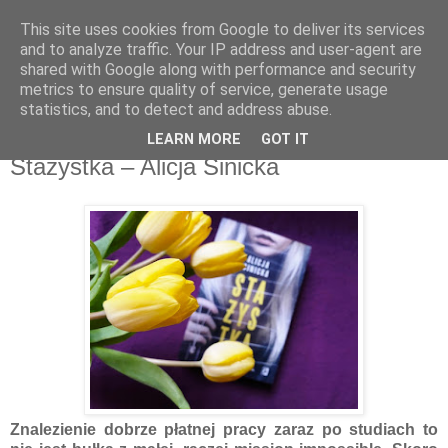
This site uses cookies from Google to deliver its services
Recenzje na widelcu
and to analyze traffic. Your IP address and user-agent are
shared with Google along with performance and security
metrics to ensure quality of service, generate usage
Portal kulturalny - książki, recenzje, inspiracje, konkursy.
statistics, and to detect and address abuse.
LEARN MORE
GOT IT
poniedziałek, 9 marca 2020
Stażystka – Alicja Sinicka
Znalezienie dobrze płatnej pracy zaraz po studiach to