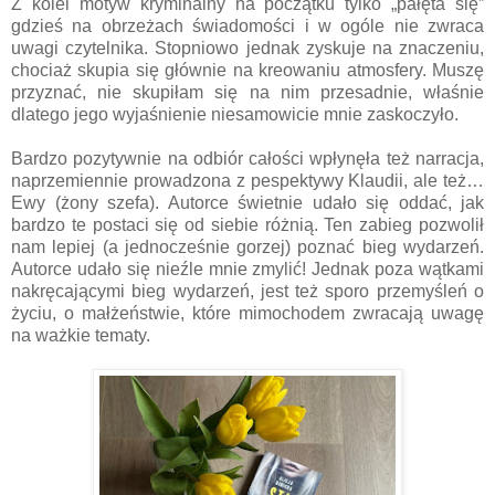
Z kolei motyw kryminalny na początku tylko „pałęta się”
gdzieś na obrzeżach świadomości i w ogóle nie zwraca
uwagi czytelnika. Stopniowo jednak zyskuje na znaczeniu,
chociaż skupia się głównie na kreowaniu atmosfery. Muszę
przyznać, nie skupiłam się na nim przesadnie, właśnie
dlatego jego wyjaśnienie niesamowicie mnie zaskoczyło.
Bardzo pozytywnie na odbiór całości wpłynęła też narracja,
naprzemiennie prowadzona z pespektywy Klaudii, ale też…
Ewy (żony szefa). Autorce świetnie udało się oddać, jak
bardzo te postaci się od siebie różnią. Ten zabieg pozwolił
nam lepiej (a jednocześnie gorzej) poznać bieg wydarzeń.
Autorce udało się nieźle mnie zmylić! Jednak poza wątkami
nakręcającymi bieg wydarzeń, jest też sporo przemyśleń o
życiu, o małżeństwie, które mimochodem zwracają uwagę
na ważkie tematy.