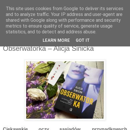
This site uses cookies from Google to deliver its services
Recenzje na widelcu
and to analyze traffic. Your IP address and user-agent are
shared with Google along with performance and security
metrics to ensure quality of service, generate usage
Portal kulturalny - książki, recenzje, inspiracje, konkursy.
statistics, and to detect and address abuse.
LEARN MORE
GOT IT
niedziela, 7 czerwca 2020
Obserwatorka – Alicja Sinicka
Ciekawskie oczy sąsiadów, przypadkowych