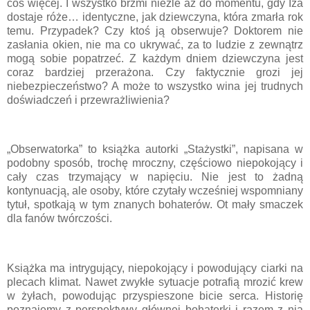
coś więcej. I wszystko brzmi nieźle aż do momentu, gdy Iza
dostaje róże… identyczne, jak dziewczyna, która zmarła rok
temu. Przypadek? Czy ktoś ją obserwuje? Doktorem nie
zasłania okien, nie ma co ukrywać, za to ludzie z zewnątrz
mogą sobie popatrzeć. Z każdym dniem dziewczyna jest
coraz bardziej przerażona. Czy faktycznie grozi jej
niebezpieczeństwo? A może to wszystko wina jej trudnych
doświadczeń i przewrażliwienia?
„Obserwatorka” to książka autorki „Stażystki”, napisana w
podobny sposób, trochę mroczny, częściowo niepokojący i
cały czas trzymający w napięciu. Nie jest to żadną
kontynuacją, ale osoby, które czytały wcześniej wspomniany
tytuł, spotkają w tym znanych bohaterów. Ot mały smaczek
dla fanów twórczości.
Książka ma intrygujący, niepokojący i powodujący ciarki na
plecach klimat. Nawet zwykłe sytuacje potrafią mrozić krew
w żyłach, powodując przyspieszone bicie serca. Historię
poznajemy z perspektywy głównej bohaterki i razem z nią