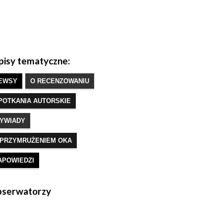
isy tematyczne:
EWSY
O RECENZOWANIU
POTKANIA AUTORSKIE
YWIADY
 PRZYMRUŻENIEM OKA
APOWIEDZI
serwatorzy