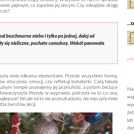
ównie pięknym, co zupełnie jej obcym. Czy odnajdzie drogę
zcze?
..
al bezchmurne niebo i tylko po jednej, dalej od
iły się nieliczne, puchate cumulusy. Wokół panowała
nak
oczyła mnie kilkoma elementami. Przede wszystkim formą:
ów otoczenia, emocji, czy refleksji bohaterki. Całą fabułę
esznym tempie poznajemy jej przeszłość, a potem bieżące
Nas
 towarzyszyła Wendy w wyprawie, patrzyła na to co ona,
wsp
I najlepsze! Wcale mi to nie przeszkadzało, nie męczyła mnie
zba zwrotów akcji.
wyd
żeb
lub
dom