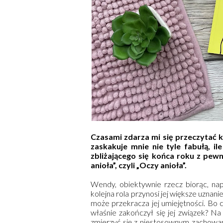
Czasami zdarza mi się przeczytać ks
zaskakuje mnie nie tyle fabułą, i
zbliżającego się końca roku z pewn
anioła”, czyli „Oczy anioła”.
Wendy, obiektywnie rzecz biorąc, na
kolejna rola przynosi jej większe uznan
może przekracza jej umiejętności. Bo c
właśnie zakończył się jej związek? Na
zmierzyć się z niestosownym zachowan