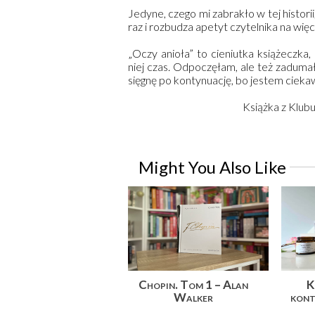
Jedyne, czego mi zabrakło w tej histori
raz i rozbudza apetyt czytelnika na więc
„Oczy anioła” to cieniutka książeczka
niej czas. Odpoczęłam, ale też zaduma
sięgnę po kontynuację, bo jestem ciekawa
Książka z Klub
Might You Also Like
Chopin. Tom 1 – Alan
K
Walker
kont