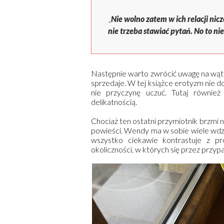
„
Nie wolno zatem w ich relacji nic
nie trzeba stawiać pytań. No to nie
Następnie warto zwrócić uwagę na wątek
sprzedaje. W tej książce erotyzm nie do
nie przyczynę uczuć. Tutaj również 
delikatnością.
Chociaż ten ostatni przymiotnik brzmi n
powieści. Wendy ma w sobie wiele wdzię
wszystko ciekawie kontrastuje z pr
okoliczności, w których się przez przyp