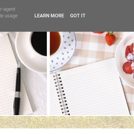
er-agent
ate usage
LEARN MORE
GOT IT