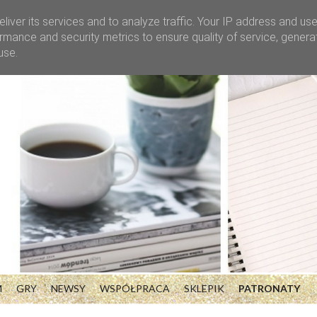
liver its services and to analyze traffic. Your IP address and us
rmance and security metrics to ensure quality of service, gener
use.
M
GRY
NEWSY
WSPÓŁPRACA
SKLEPIK
PATRONATY