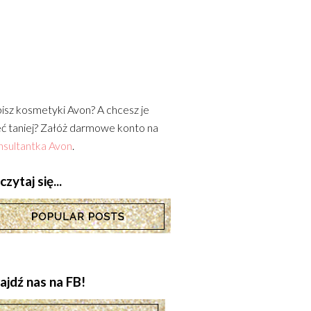
isz kosmetyki Avon? A chcesz je
ć taniej? Załóż darmowe konto na
sultantka Avon
.
zytaj się...
ajdź nas na FB!