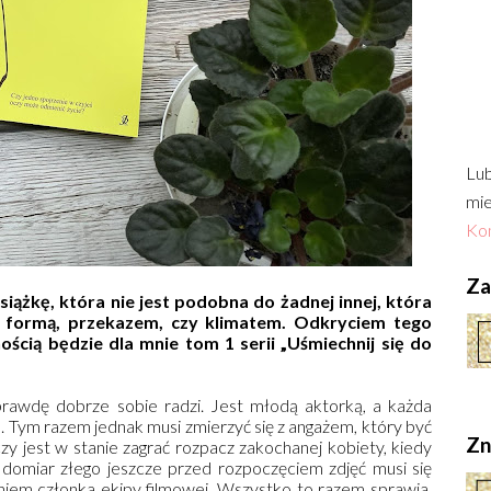
Lub
mie
Kon
Zac
iążkę, która nie jest podobna do żadnej innej, która
le formą, przekazem, czy klimatem. Odkryciem tego
ością będzie dla mnie tom 1 serii „Uśmiechnij się do
prawdę dobrze sobie radzi. Jest młodą aktorką, a każda
ie. Tym razem jednak musi zmierzyć się z angażem, który być
Zn
zy jest w stanie zagrać rozpacz zakochanej kobiety, kiedy
 domiar złego jeszcze przed rozpoczęciem zdjęć musi się
iem członka ekipy filmowej. Wszystko to razem sprawia,