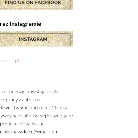
.oraz Instagramie
anapie.pl
ze recenzje powstają dzięki
ółpracy z autorami,
awnictwami i portalami. Chcesz,
yśmy napisali o Twojej książce, grze
 produkcie? Napisz na:
inika.nawidelcu@gmail.com.