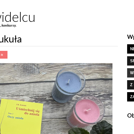
idelcu
e, konkursy.
Kukuła
Wp
N
S
W
Z
Z
Ob