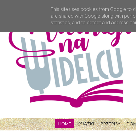
This site uses cookies from Google to de
are shared with Google along with perfo
statistics, and to detect and address ab
HOME
KSIĄŻKI
PRZEPISY
DO