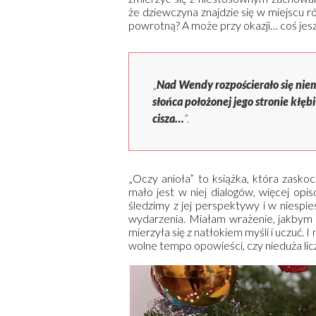
że dziewczyna znajdzie się w miejscu r
powrotną? A może przy okazji… coś jes
„
Nad Wendy rozpościerało się niem
słońca położonej jego stronie kłęb
cisza…
”.
„Oczy anioła” to książka, która zask
mało jest w niej dialogów, więcej opis
śledzimy z jej perspektywy i w niespi
wydarzenia. Miałam wrażenie, jakbym
mierzyła się z natłokiem myśli i uczuć. 
wolne tempo opowieści, czy nieduża lic