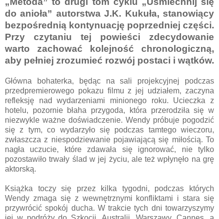
„Metoda” to drugi tom cyklu „Uśmiechnij się
do anioła” autorstwa J.K. Kukuła, stanowiący
bezpośrednią kontynuację poprzedniej części.
Przy czytaniu tej powieści zdecydowanie
warto zachować kolejność chronologiczną,
aby pełniej zrozumieć rozwój postaci i wątków.
Główna bohaterka, będąc na sali projekcyjnej podczas
przedpremierowego pokazu filmu z jej udziałem, zaczyna
refleksję nad wydarzeniami minionego roku. Ucieczka z
hotelu, pozornie błaha przygoda, która przerodziła się w
niezwykle ważne doświadczenie. Wendy próbuje pogodzić
się z tym, co wydarzyło się podczas tamtego wieczoru,
zwłaszcza z niespodziewanie pojawiającą się miłością. To
nagła uczucie, które zdawała się ignorować, nie tylko
pozostawiło trwały ślad w jej życiu, ale też wpłynęło na grę
aktorską.
Książka toczy się przez kilka tygodni, podczas których
Wendy zmaga się z wewnętrznymi konfliktami i stara się
przywrócić spokój ducha. W trakcie tych dni towarzyszymy
jej w podróży do Szkocji, Australii, Warszawy, Cannes, a