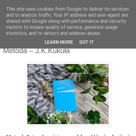
This site uses cookies from Google to deliver its services
Recenzje na widelcu
and to analyze traffic. Your IP address and user-agent are
shared with Google along with performance and security
metrics to ensure quality of service, generate usage
Portal kulturalny - książki, recenzje, inspiracje, konkursy.
statistics, and to detect and address abuse.
LEARN MORE
GOT IT
poniedziałek, 8 stycznia 2024
Metoda – J.K.Kukuła