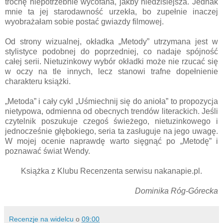
trochę niepotrzebnie wycofana, jakby niedzisiejsza. Jednak
mnie ta jej starodawność urzekła, bo zupełnie inaczej
wyobrażałam sobie postać gwiazdy filmowej.
Od strony wizualnej, okładka „Metody” utrzymana jest w
stylistyce podobnej do poprzedniej, co nadaje spójność
całej serii. Nietuzinkowy wybór okładki może nie rzucać się
w oczy na tle innych, lecz stanowi trafne dopełnienie
charakteru książki.
„Metoda” i cały cykl „Uśmiechnij się do anioła” to propozycja
nietypowa, odmienna od obecnych trendów literackich. Jeśli
czytelnik poszukuje czegoś świeżego, nietuzinkowego i
jednocześnie głębokiego, seria ta zasługuje na jego uwagę.
W mojej ocenie naprawdę warto sięgnąć po „Metodę” i
poznawać świat Wendy.
Książka z Klubu Recenzenta serwisu nakanapie.pl.
Dominika Róg-Górecka
Recenzje na widelcu
o
09:00