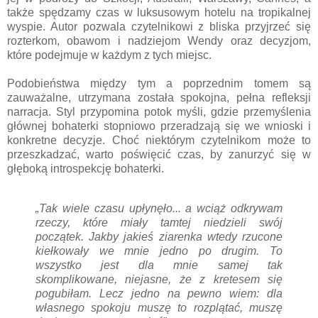
także spędzamy czas w luksusowym hotelu na tropikalnej
wyspie. Autor pozwala czytelnikowi z bliska przyjrzeć się
rozterkom, obawom i nadziejom Wendy oraz decyzjom,
które podejmuje w każdym z tych miejsc.
Podobieństwa między tym a poprzednim tomem są
zauważalne, utrzymana została spokojna, pełna refleksji
narracja. Styl przypomina potok myśli, gdzie przemyślenia
głównej bohaterki stopniowo przeradzają się we wnioski i
konkretne decyzje. Choć niektórym czytelnikom może to
przeszkadzać, warto poświęcić czas, by zanurzyć się w
głęboką introspekcję bohaterki.
„Tak wiele czasu upłynęło... a wciąż odkrywam
rzeczy, które miały tamtej niedzieli swój
początek. Jakby jakieś ziarenka wtedy rzucone
kiełkowały we mnie jedno po drugim. To
wszystko jest dla mnie samej tak
skomplikowane, niejasne, że z kretesem się
pogubiłam. Lecz jedno na pewno wiem: dla
własnego spokoju muszę to rozplątać, muszę