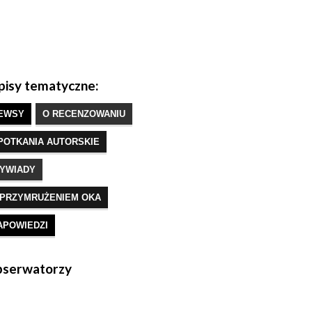
isy tematyczne:
EWSY
O RECENZOWANIU
POTKANIA AUTORSKIE
YWIADY
 PRZYMRUŻENIEM OKA
APOWIEDZI
serwatorzy