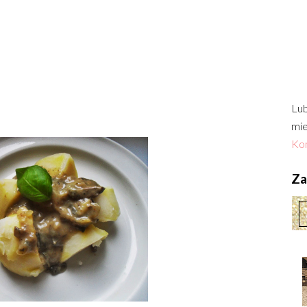
Lub
mie
Kon
Zac