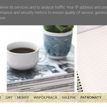
liver its services and to analyze traffic. Your IP address and us
rmance and security metrics to ensure quality of service, gener
use.
M
GRY
NEWSY
WSPÓŁPRACA
SKLEPIK
PATRONATY