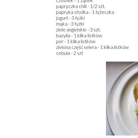
czosnek
- 1 ząbek
papryczka chili
- 1/2 szt.
papryka słodka
- 1 łyżeczka
jogurt
- 3 łyżki
mąka
- 3 łyżki
ziele angielskie
- 3 szt.
bazylia
- 1 kilka listków
por
- 1 kilka listków
zielona część selera
- 1 kilka listków
cebula
- 2 szt