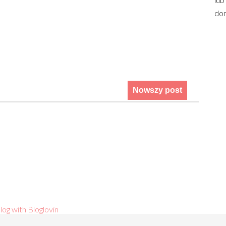
dom
Nowszy post
log with Bloglovin