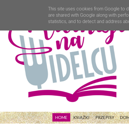
This site uses cookies from Google to de
are shared with Google along with perfo
statistics, and to detect and address ab
HOME
KSIĄŻKI
PRZEPISY
DO