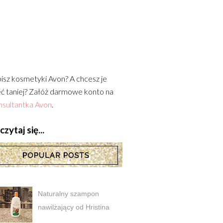
isz kosmetyki Avon? A chcesz je
ć taniej? Załóż darmowe konto na
sultantka Avon
.
zytaj się...
Naturalny szampon
nawilżający od Hristina