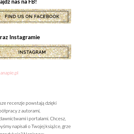
ajdź nas na FB!
.oraz Instagramie
anapie.pl
ze recenzje powstają dzięki
ółpracy z autorami,
awnictwami i portalami. Chcesz,
yśmy napisali o Twojej książce, grze
 produkcie? Napisz na: