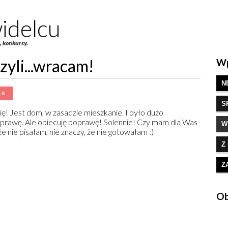
idelcu
e, konkursy.
zyli...wracam!
Wp
N
S
ę! Jest dom, w zasadzie mieszkanie. I było dużo
o sprawę. Ale obiecuję poprawę! Solennie! Czy mam dla Was
W
e nie pisałam, nie znaczy, że nie gotowałam :)
Z
Z
Ob