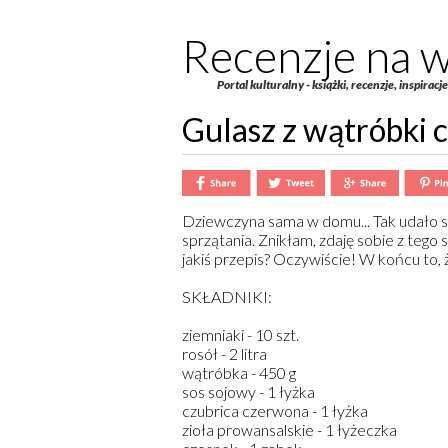
Recenzje na w
Portal kulturalny - książki, recenzje, inspiracj
Gulasz z wątróbki c
Dziewczyna sama w domu... Tak udało si
sprzątania. Znikłam, zdaję sobie z teg
jakiś przepis? Oczywiście! W końcu to, ż
SKŁADNIKI:
ziemniaki
- 10 szt.
rosół
- 2 litra
wątróbka
- 450 g
sos sojowy
- 1 łyżka
czubrica czerwona
- 1 łyżka
zioła prowansalskie
- 1 łyżeczka