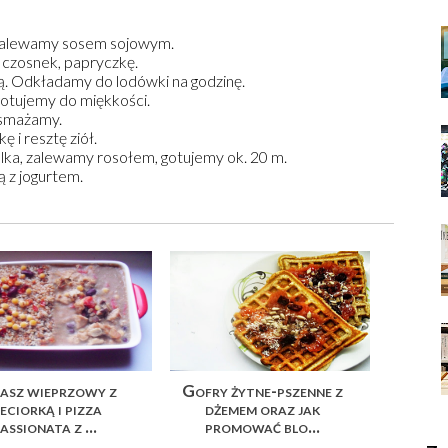
zalewamy sosem sojowym.
, czosnek, papryczkę.
. Odkładamy do lodówki na godzinę.
gotujemy do miękkości.
dsmażamy.
i resztę ziół.
ka, zalewamy rosołem, gotujemy ok. 20 m.
 z jogurtem.
asz wieprzowy z
Gofry żytne-pszenne z
ieciorką i pizza
dżemem oraz jak
assionata z ...
promować blo...