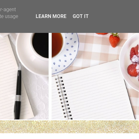
er-agent
ate usage
LEARN MORE
GOT IT