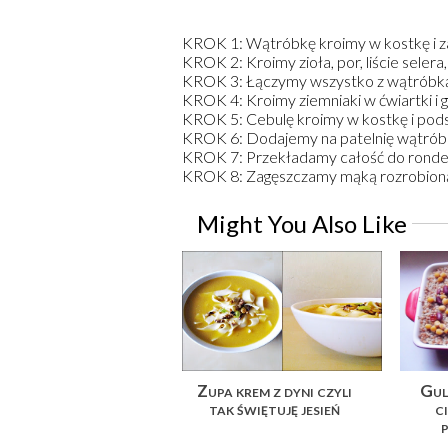
KROK 1: Wątróbkę kroimy w kostkę i 
KROK 2: Kroimy zioła, por, liście selera
KROK 3: Łączymy wszystko z wątróbką
KROK 4: Kroimy ziemniaki w ćwiartki i 
KROK 5: Cebulę kroimy w kostkę i po
KROK 6: Dodajemy na patelnię wątróbkę 
KROK 7: Przekładamy całość do rondel
KROK 8: Zagęszczamy mąką rozrobioną
Might You Also Like
Zupa krem z dyni czyli
Gul
tak świętuję jesień
c
p