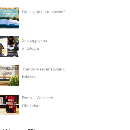
Co czytać na majówce?
Siła jej piękna –
antologia
Trendy w recenzowaniu
książek
Rana – Wojciech
Chmielarz