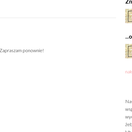
Zn
..
) Zapraszam ponownie!
nak
Nas
wsp
wyd
żeb
lub