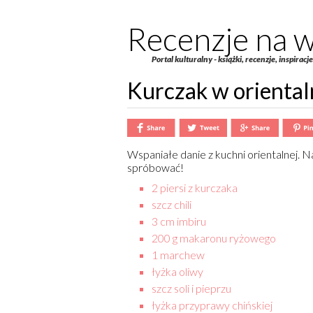
Recenzje na w
Portal kulturalny - książki, recenzje, inspiracj
Kurczak w oriental
Wspaniałe danie z kuchni orientalnej.
spróbować!
2 piersi z kurczaka
szcz chili
3 cm imbiru
200 g makaronu ryżowego
1 marchew
łyżka oliwy
szcz soli i pieprzu
łyżka przyprawy chińskiej