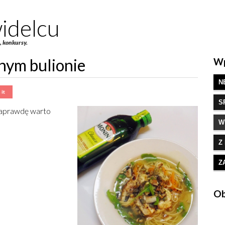
idelcu
e, konkursy.
nym bulionie
Wp
N
S
 Naprawdę warto
W
Z
Z
Ob