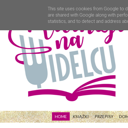
This site uses cookies from Google to de
are shared with Google along with perfo
statistics, and to detect and address ab
HOME
KSIĄŻKI
PRZEPISY
DO