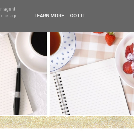
er-agent
ate usage
LEARN MORE
GOT IT