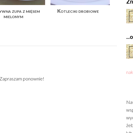
Zn
wna zupa z mięsem
Kotleciki drobiowe
mielonym
..
nak
) Zapraszam ponownie!
Nas
wsp
wyd
żeb
lub