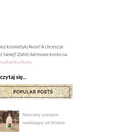
isz kosmetyki Avon? A chcesz je
ć taniej? Załóż darmowe konto na
sultantka Avon
.
zytaj się...
Naturalny szampon
nawilżający od Hristina