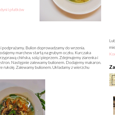
dyni i płatków
Lub
mie
e i podprażamy. Bulion doprowadzamy do wrzenia.
. Dodajemy marchew startą na grubym oczku. Kurczaka
Kon
zyprawą chińska, solą i pieprzem. Zdejmujemy ziarenka i
u stron. Następnie zalewamy bulionem. Dodajemy makaron.
Zac
ze rukolę. Zalewamy bulionem. Układamy z wierzchu