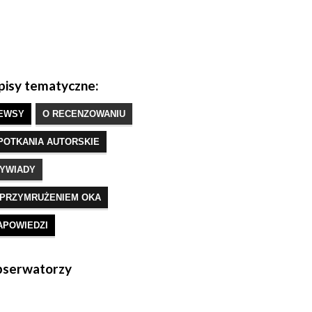
isy tematyczne:
EWSY
O RECENZOWANIU
POTKANIA AUTORSKIE
YWIADY
 PRZYMRUŻENIEM OKA
APOWIEDZI
serwatorzy