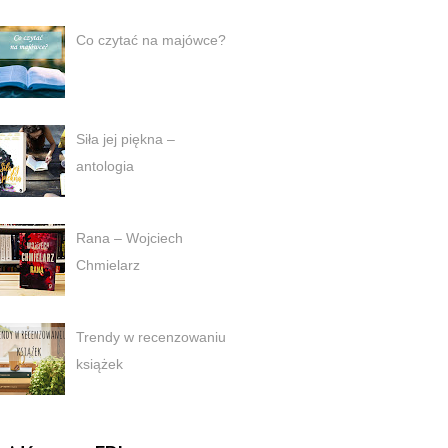
Co czytać na majówce?
Siła jej piękna –
antologia
Rana – Wojciech
Chmielarz
Trendy w recenzowaniu
książek