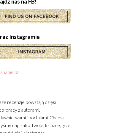
ajdź nas na FB!
.oraz Instagramie
anapie.pl
ze recenzje powstają dzięki
ółpracy z autorami,
awnictwami i portalami. Chcesz,
yśmy napisali o Twojej książce, grze
 produkcie? Napisz na: