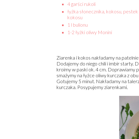
4 garści rukoli
łyżka słonecznika, kokosu, pestek 
kokosu
1 l bulionu
1-2 łyżki oliwy Monini
Ziarenka i kokos nakładamy na patelni
Dodajemy do niego chili i imbir starty
kroimy w paski ok. 4 cm. Doprawiamy pr
smażymy na łyżce oliwy kurczaka z ob
Gotujemy 5 minut. Nakładamy na taler
kurczaka. Posypujemy ziarenkami.