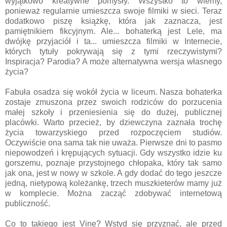
wyjątkowo kreatywne pomysły. Wszystko to wiemy,
ponieważ regularnie umieszcza swoje filmiki w sieci. Teraz
dodatkowo piszę książkę, która jak zaznacza, jest
pamiętnikiem fikcyjnym. Ale... bohaterką jest Lele, ma
dwójkę przyjaciół i ta... umieszcza filmiki w Internecie,
których tytuły pokrywają się z tymi rzeczywistymi?
Inspiracja? Parodia? A może alternatywna wersja własnego
życia?
Fabuła osadza się wokół życia w liceum. Nasza bohaterka
zostaje zmuszona przez swoich rodziców do porzucenia
małej szkoły i przeniesienia się do dużej, publicznej
placówki. Warto przecież, by dziewczyna zaznała trochę
życia towarzyskiego przed rozpoczęciem studiów.
Oczywiście ona sama tak nie uważa. Pierwsze dni to pasmo
niepowodzeń i krępujących sytuacji. Gdy wszystko idzie ku
gorszemu, poznaje przystojnego chłopaka, który tak samo
jak ona, jest w nowy w szkole. A gdy dodać do tego jeszcze
jedną, nietypową koleżankę, trzech muszkieterów mamy już
w komplecie. Można zacząć zdobywać internetową
publiczność.
Co to takiego jest Vine? Wstyd się przyznać, ale przed