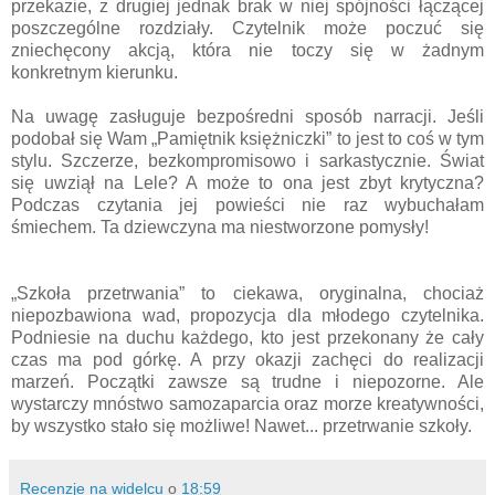
przekazie, z drugiej jednak brak w niej spójności łączącej
poszczególne rozdziały. Czytelnik może poczuć się
zniechęcony akcją, która nie toczy się w żadnym
konkretnym kierunku.
Na uwagę zasługuje bezpośredni sposób narracji. Jeśli
podobał się Wam „Pamiętnik księżniczki” to jest to coś w tym
stylu. Szczerze, bezkompromisowo i sarkastycznie. Świat
się uwziął na Lele? A może to ona jest zbyt krytyczna?
Podczas czytania jej powieści nie raz wybuchałam
śmiechem. Ta dziewczyna ma niestworzone pomysły!
„Szkoła przetrwania” to ciekawa, oryginalna, chociaż
niepozbawiona wad, propozycja dla młodego czytelnika.
Podniesie na duchu każdego, kto jest przekonany że cały
czas ma pod górkę. A przy okazji zachęci do realizacji
marzeń. Początki zawsze są trudne i niepozorne. Ale
wystarczy mnóstwo samozaparcia oraz morze kreatywności,
by wszystko stało się możliwe! Nawet... przetrwanie szkoły.
Recenzje na widelcu
o
18:59