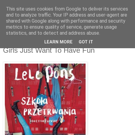
This site uses cookies from Google to deliver its services
Recenzje na widelcu
and to analyze traffic. Your IP address and user-agent are
shared with Google along with performance and security
metrics to ensure quality of service, generate usage
Portal kulturalny - książki, recenzje, inspiracje, konkursy.
statistics, and to detect and address abuse.
LEARN MORE
GOT IT
czwartek, 16 czerwca 2016
Girls Just Want To Have Fun