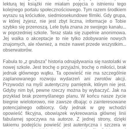
lekturą tej książki nie miałam pojęcia o istnieniu tego
kolejnego portalu społecznościowego. Tym razem środkiem
wyrazu są króciutkie, siedmiosekundowe filmiki. Gdy grupa,
w której żyjesz, nie jest zbyt liczna, informacje o Tobie
szybko się przenoszą. Lele była znana ze swojego kanału...
w poprzedniej szkole. Teraz stała się zupełnie anonimowa.
Jej walka o akceptacje to nie tylko zdobywanie nowych
znajomych, ale również, a może nawet przede wszystkim...
obserwatorów.
Fabuła to „z grubsza” historia odnajdywania się nastolatki w
nowej szkole. Jest trochę o przyjaźni, trochę o miłości, brak
jednak głównego wątku. Ta opowieść nie ma szczególnie
zaplanowanego rozwoju wydarzeń ani zwrotów akcji.
Przywodzi na myśl autentyczny pamiętnik, którym nie jest.
Gdyby nim był, pewne rzeczy można by wybaczyć. Jak na
przykład brak przemyślanego planu. W końcu nasze życie
biegnie wielotorowo, nie zawsze dbając o zainteresowane
potencjalnego odbiorcy. Gdy jednak w grę wchodzi
opowieść fikcyjna, obowiązek wykreowania głównej linii
fabularnej spoczywa na autorze. Z jednej strony, dzięki
takiemu podejściu powieść jest autentyczna i szczera w