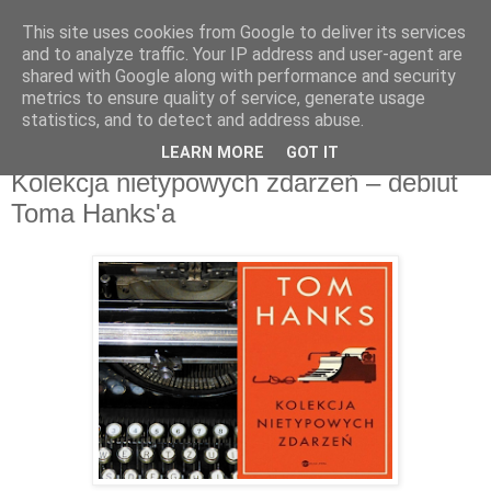
This site uses cookies from Google to deliver its services
Recenzje na widelcu
and to analyze traffic. Your IP address and user-agent are
shared with Google along with performance and security
metrics to ensure quality of service, generate usage
Portal kulturalny - książki, recenzje, inspiracje, konkursy.
statistics, and to detect and address abuse.
LEARN MORE
GOT IT
środa, 27 grudnia 2017
Kolekcja nietypowych zdarzeń – debiut
Toma Hanks'a