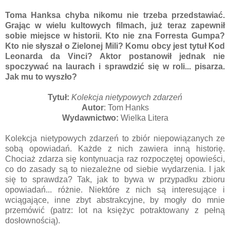
Toma Hanksa chyba nikomu nie trzeba przedstawiać.
Grając w wielu kultowych filmach, już teraz zapewnił
sobie miejsce w historii. Kto nie zna Forresta Gumpa?
Kto nie słyszał o Zielonej Mili? Komu obcy jest tytuł Kod
Leonarda da Vinci? Aktor postanowił jednak nie
spoczywać na laurach i sprawdzić się w roli... pisarza.
Jak mu to wyszło?
Tytuł:
Kolekcja nietypowych zdarzeń
Autor
: Tom Hanks
Wydawnictwo:
Wielka Litera
Kolekcja nietypowych zdarzeń to zbiór niepowiązanych ze
sobą opowiadań. Każde z nich zawiera inną historię.
Chociaż zdarza się kontynuacja raz rozpoczętej opowieści,
co do zasady są to niezależne od siebie wydarzenia. I jak
się to sprawdza? Tak, jak to bywa w przypadku zbioru
opowiadań... różnie. Niektóre z nich są interesujące i
wciągające, inne zbyt abstrakcyjne, by mogły do mnie
przemówić (patrz: lot na księżyc potraktowany z pełną
dosłownością).