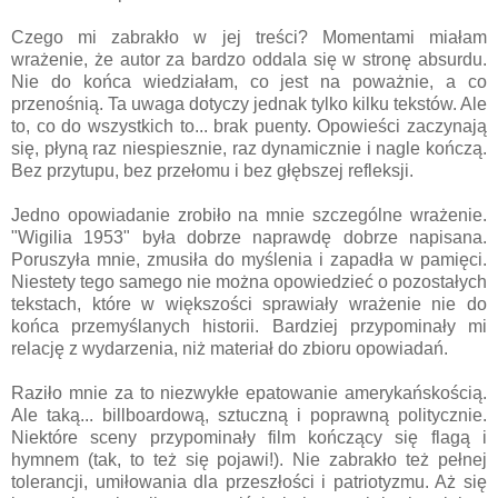
Czego mi zabrakło w jej treści? Momentami miałam
wrażenie, że autor za bardzo oddala się w stronę absurdu.
Nie do końca wiedziałam, co jest na poważnie, a co
przenośnią. Ta uwaga dotyczy jednak tylko kilku tekstów. Ale
to, co do wszystkich to... brak puenty. Opowieści zaczynają
się, płyną raz niespiesznie, raz dynamicznie i nagle kończą.
Bez przytupu, bez przełomu i bez głębszej refleksji.
Jedno opowiadanie zrobiło na mnie szczególne wrażenie.
"Wigilia 1953" była dobrze naprawdę dobrze napisana.
Poruszyła mnie, zmusiła do myślenia i zapadła w pamięci.
Niestety tego samego nie można opowiedzieć o pozostałych
tekstach, które w większości sprawiały wrażenie nie do
końca przemyślanych historii. Bardziej przypominały mi
relację z wydarzenia, niż materiał do zbioru opowiadań.
Raziło mnie za to niezwykłe epatowanie amerykańskością.
Ale taką... billboardową, sztuczną i poprawną politycznie.
Niektóre sceny przypominały film kończący się flagą i
hymnem (tak, to też się pojawi!). Nie zabrakło też pełnej
tolerancji, umiłowania dla przeszłości i patriotyzmu. Aż się