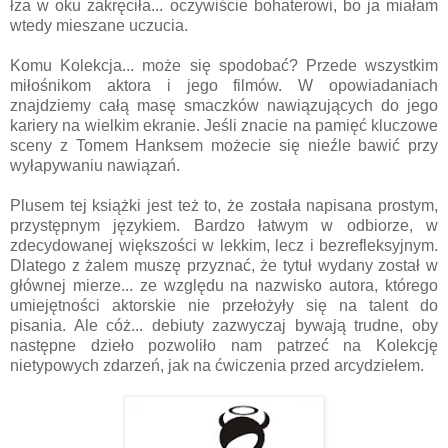
łza w oku zakręciła... oczywiście bohaterowi, bo ja miałam
wtedy mieszane uczucia.
Komu Kolekcja... może się spodobać? Przede wszystkim
miłośnikom aktora i jego filmów. W opowiadaniach
znajdziemy całą masę smaczków nawiązujących do jego
kariery na wielkim ekranie. Jeśli znacie na pamięć kluczowe
sceny z Tomem Hanksem możecie się nieźle bawić przy
wyłapywaniu nawiązań.
Plusem tej książki jest też to, że została napisana prostym,
przystępnym językiem. Bardzo łatwym w odbiorze, w
zdecydowanej większości w lekkim, lecz i bezrefleksyjnym.
Dlatego z żalem muszę przyznać, że tytuł wydany został w
głównej mierze... ze względu na nazwisko autora, którego
umiejętności aktorskie nie przełożyły się na talent do
pisania. Ale cóż... debiuty zazwyczaj bywają trudne, oby
następne dzieło pozwoliło nam patrzeć na Kolekcję
nietypowych zdarzeń, jak na ćwiczenia przed arcydziełem.