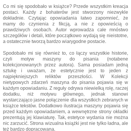
Co mi się spodobało w książce? Przede wszystkim kreacja
postaci. Każdy z bohaterów jest stworzony niezwykle
dokładnie. Czytając opowiadania łatwo zapomnieć, że
mamy do czynienia z fikcją, a nie z opowieścią o
prawdziwych osobach. Autor wprowadza całe mnóstwo
szczegółów i detali, które początkowo wydają się nieistotne,
a ostatecznie tworzą bardzo wiarygodne postacie.
Spodobało mi się również to, co łączy wszystkie historie,
czyli motyw maszyny do pisania (notabene
kolekcjonowanych przez autora). Sama posiadam jedną
sztukę i uważam, że estetycznie jest to jeden z
najpiękniejszych reliktów przeszłości. W Kolekcji
nietypowych zdarzeń maszyna do pisania pojawia się w
każdym opowiadaniu. Z reguły odrywa niewielką rolę, raczej
dodatku, niż motywu głównego, jednak stanowi
wystarczająco jasne połączenie dla wszystkich zebranych w
książce tekstów. Dodatkowo ilustracja maszyny pojawia się
przed każdym opowiadaniem, a wewnętrzne strony okładki
prezentują jej klawiaturę. Tak, estetyce wydania nie można
nic zarzucić. Strona wizualna książki jest nie tylko ładna, ale
też bardzo dopracowana.