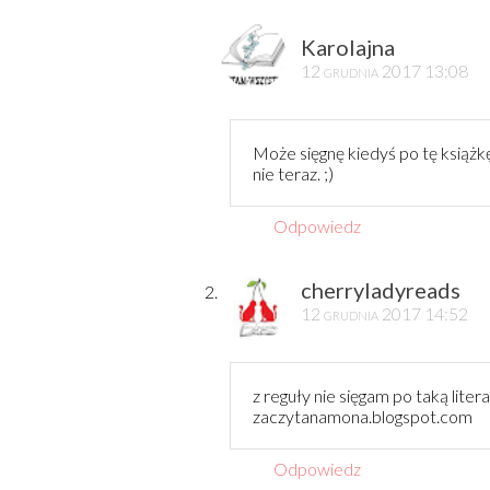
Karolajna
12 grudnia 2017 13:08
Może sięgnę kiedyś po tę książkę
nie teraz. ;)
Odpowiedz
cherryladyreads
12 grudnia 2017 14:52
z reguły nie sięgam po taką liter
zaczytanamona.blogspot.com
Odpowiedz