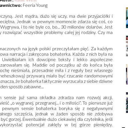
awnictwo:
Feeria Young
zyną. Jest mądra, dużo się uczy, ma dwie przyjaciółki i
przeciętna. Jednak w pewnym momencie zdarza się coś, co
 Wygrywa, i to nie byle co, bo... 30 milionów dolarów. Jest
 rozwiązać wszystkie problemy całej jej rodziny. Czy ma
maczonych na język polski przeczytałam pięć. Za każdym
owa narracja i zakręcona bohaterka. Każda z nich była na
 Uwielbiałam ich dowcipne teksty i lekko aspołeczne
zczarowałam się. Maddie od początku aż do końca była
trochę nieśmiała, przesadnie miła i z reguły bez własnego
eż heheszkową) przywarą miało być rzucanie randomowymi
znacza, że bohaterka faktycznie wyrzucała z siebie dziwne
żaden sposób zabawne...
m sensie już sama okładka zdradza nam rozwój akcji.
eść „o wygranej, przegranej... i o miłości”. To pierwsze już
t, w pewnym sensie bohaterka boryka się z negatywnymi
alnego szczęścia, jednak w żaden sposób nie zdobywa
 gorzej. Ewentualnie dużo ciekawiej dla czytelnika, jeśli
korzystać potencjał zaklęty w tej górze pieniędzy.