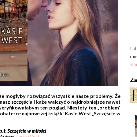
Lub
mie
Kon
Zac
ze mogłyby rozwiązać wszystkie nasze problemy. Że
asz szczęścia i każe walczyć o najdrobniejsze nawet
zweryfikowałabym ten pogląd. Niestety ten „problem”
bohaterce najnowszej książki Kasie West „Szczęście w
tuł:
Szczęście w miłości
Autor:
Kasie West