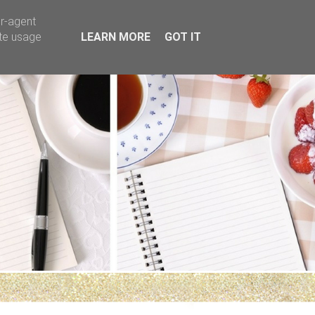
er-agent
ate usage
LEARN MORE
GOT IT