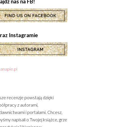
ajdź nas na FB!
.oraz Instagramie
anapie.pl
ze recenzje powstają dzięki
ółpracy z autorami,
awnictwami i portalami. Chcesz,
yśmy napisali o Twojej książce, grze
 produkcie? Napisz na: