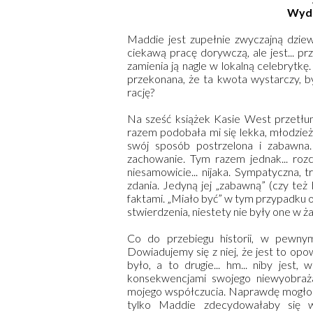
Wyd
Maddie jest zupełnie zwyczajną dziewc
ciekawą pracę dorywczą, ale jest... 
zamienia ją nagle w lokalną celebrytkę.
przekonana, że ta kwota wystarczy, by
rację?
Na sześć książek Kasie West przetłu
razem podobała mi się lekka, młodzież
swój sposób postrzelona i zabawna.
zachowanie. Tym razem jednak... ro
niesamowicie... nijaka. Sympatyczna, 
zdania. Jedyną jej „zabawną” (czy t
faktami. „Miało być” w tym przypadku o
stwierdzenia, niestety nie były one w 
Co do przebiegu historii, w pewny
Dowiadujemy się z niej, że jest to opowi
było, a to drugie... hm... niby jes
konsekwencjami swojego niewyobraż
mojego współczucia. Naprawdę mogło być
tylko Maddie zdecydowałaby się wy