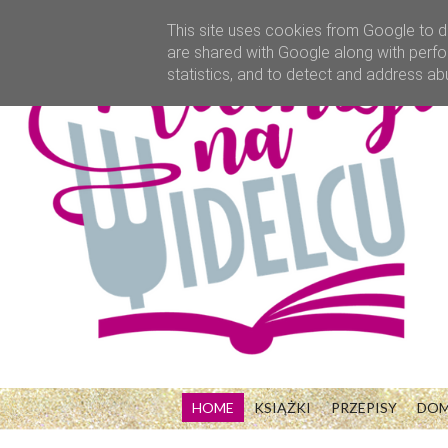
This site uses cookies from Google to de
are shared with Google along with perfo
statistics, and to detect and address ab
HOME
KSIĄŻKI
PRZEPISY
DO