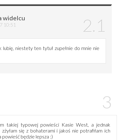
a widelcu
7 10:51
 lubię, niestety ten tytuł zupełnie do mnie nie
m takiej typowej powieści Kasie West, a jednak
ie zżyłam się z bohaterami i jakoś nie potrafiłam ich
a powieść będzie lepsza :)