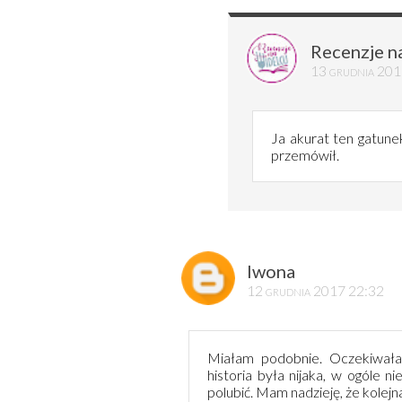
Recenzje n
13 grudnia 201
Ja akurat ten gatunek
przemówił.
Iwona
12 grudnia 2017 22:32
Miałam podobnie. Oczekiwała
historia była nijaka, w ogóle n
polubić. Mam nadzieję, że kolejn