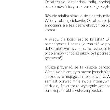
Ostatecznie jest jednak miłą, spoko
problemów i niczym nie zaskakuje czyte
Równie miałka okazuje się niestety miło
Wtedy robi się ciekawie. Ostatecznie j
emocjami, ale też bez większych palpi
końca.
A więc... dla kogo jest to książka? D
romantyczną i oczekuje znaleźć w po
delikatniejszym wydaniu. To też dość 
problemów (chociaż jakby był potrzebn
zgłaszam!).
Muszę przyznać, że ta książka bardz
West uwielbiam, tym razem jednak histor
nie zdobyło mojego zainteresowania. W
zamiast porwać mnie swoją intensywno
nadzieję, że autorka wyciągnie wnio
bardziej charakterystyczną postać.