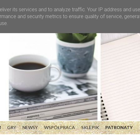
liver its services and to analyze traffic. Your IP address and us
rmance and security metrics to ensure quality of service, gener
use.
M
GRY
NEWSY
WSPÓŁPRACA
SKLEPIK
PATRONATY