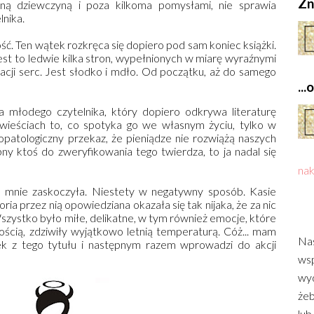
Zn
jną dziewczyną i poza kilkoma pomysłami, nie sprawia
lnika.
ść. Ten wątek rozkręca się dopiero pod sam koniec książki.
est to ledwie kilka stron, wypełnionych w miarę wyraźnymi
tacji serc. Jest słodko i mdło. Od początku, aż do samego
..
la młodego czytelnika, który dopiero odkrywa literaturę
wieściach to, co spotyka go we własnym życiu, tylko w
łopatologiczny przekaz, że pieniądze nie rozwiążą naszych
y ktoś do zweryfikowania tego twierdza, to ja nadal się
nak
o mnie zaskoczyła. Niestety w negatywny sposób. Kasie
ia przez nią opowiedziana okazała się tak nijaka, że za nic
szystko było miłe, delikatne, w tym również emocje, które
ścią, zdziwiły wyjątkowo letnią temperaturą. Cóż... mam
Nas
sek z tego tytułu i następnym razem wprowadzi do akcji
wsp
wyd
żeb
lub