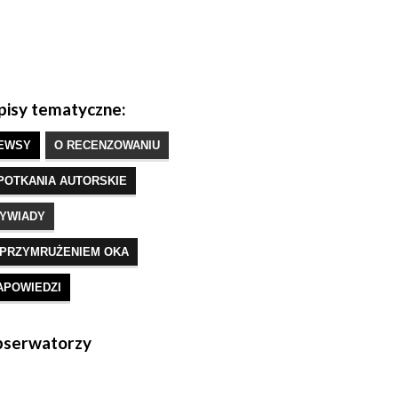
isy tematyczne:
EWSY
O RECENZOWANIU
POTKANIA AUTORSKIE
YWIADY
 PRZYMRUŻENIEM OKA
APOWIEDZI
serwatorzy