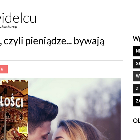
idelcu
e, konkursy.
 czyli pieniądze... bywają
Wp
N
S
W
Z
Z
Ob