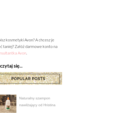
isz kosmetyki Avon? A chcesz je
ć taniej? Załóż darmowe konto na
sultantka Avon
.
zytaj się...
Naturalny szampon
nawilżający od Hristina