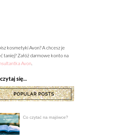
isz kosmetyki Avon? A chcesz je
ć taniej? Załóż darmowe konto na
sultantka Avon
.
zytaj się...
Co czytać na majówce?