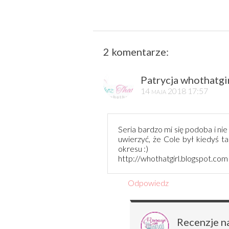
2 komentarze:
Patrycja whothatgir
14 maja 2018 17:57
Seria bardzo mi się podoba i ni
uwierzyć, że Cole był kiedyś t
okresu :)
http://whothatgirl.blogspot.com
Odpowiedz
Recenzje n