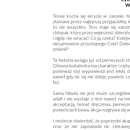
W
Tessie kocha się skrycie w Jasonie. N
złamane przez najlepszą przyjaciółkę, 
to nie wszystko. Tess staje się szk
chłopak, który przez większość dzieciń
i nigdy nie wracać! Co ją czeka? Kolej
niesamowicie przystojnego Cola? Dzie
zmienił?
Ta historia wciąga już od pierwszych 
Główna bohaterka ma charakter i cięty 
ponieważ styl wypowiedzi jest lekki, do
nawet gdy nic się nie dzieje, powieść c
łez.
Sama fabuła nie jest może szczególn
adult i nie wystaje z nich nawet na 
akceptacją, temat dręczenia, pierwsz
powieściach bywa, akcja rozgrywa się w
I możecie stwierdzić, że poprzedni akap
oraz że nie zapowiada nic ciekawego