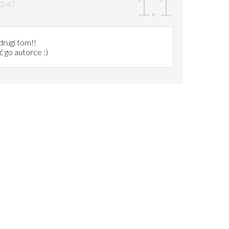
12:47
drugi tom!!
 go autorce :)