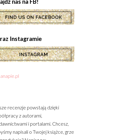
ajdź nas na FB!
.oraz Instagramie
anapie.pl
ze recenzje powstają dzięki
ółpracy z autorami,
awnictwami i portalami. Chcesz,
yśmy napisali o Twojej książce, grze
 produkcie? Napisz na: