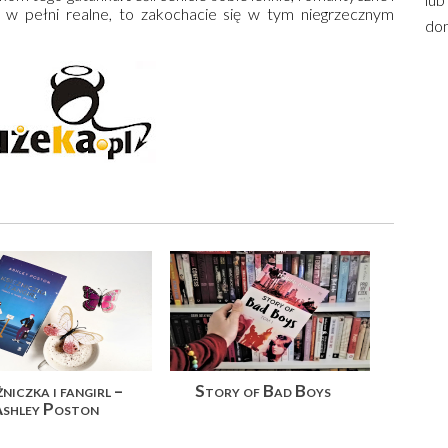
są w pełni realne, to zakochacie się w tym niegrzecznym
dom
żniczka i fangirl –
Story of Bad Boys
shley Poston