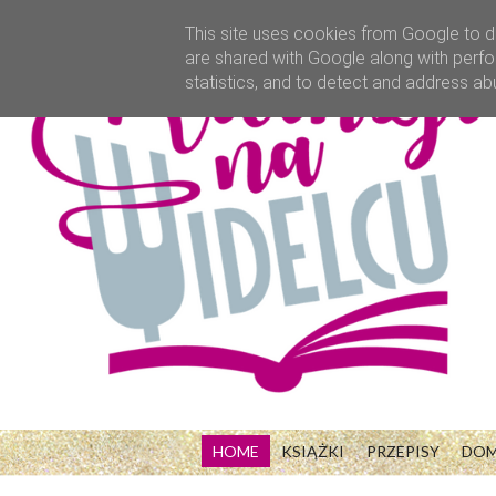
This site uses cookies from Google to de
are shared with Google along with perfo
statistics, and to detect and address ab
HOME
KSIĄŻKI
PRZEPISY
DO