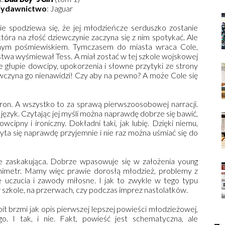
ydawnictwo
: Jaguar
ie spodziewa się, że jej młodzieńcze serduszko zostanie
która na złość dziewczynie zaczyna się z nim spotykać. Ale
olnym pośmiewiskiem. Tymczasem do miasta wraca Cole,
stwa wyśmiewał Tess. A miał zostać w tej szkole wojskowej
ne głupie dowcipy, upokorzenia i słowne przytyki ze strony
wczyna go nienawidzi! Czy aby na pewno? A może Cole się
stron. A wszystko to za sprawą pierwszoosobowej narracji.
język. Czytając jej myśli można naprawdę dobrze się bawić,
wcipny i ironiczny. Dokładni taki, jak lubię. Dzięki niemu,
zyta się naprawdę przyjemnie i nie raz można uśmiać się do
ie zaskakująca. Dobrze wpasowuje się w założenia young
minimetr. Mamy więc prawie dorosłą młodzież, problemy z
e uczucia i zawody miłosne. I jak to zwykle w tego typu
 szkole, na przerwach, czy podczas imprez nastolatków.
it brzmi jak opis pierwszej lepszej powieści młodzieżowej,
. I tak, i nie. Fakt, powieść jest schematyczna, ale