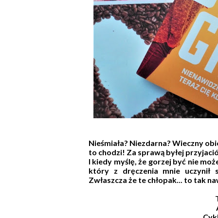
Nieśmiała? Niezdarna? Wieczny obiek
to chodzi! Za sprawą byłej przyjaciół
I kiedy myślę, że gorzej być nie mo
który z dręczenia mnie uczynił
Zwłaszcza że te chłopak... to tak na
Cyk