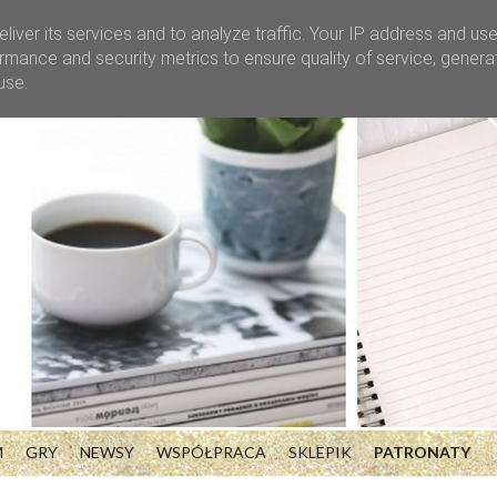
liver its services and to analyze traffic. Your IP address and us
rmance and security metrics to ensure quality of service, gener
use.
M
GRY
NEWSY
WSPÓŁPRACA
SKLEPIK
PATRONATY