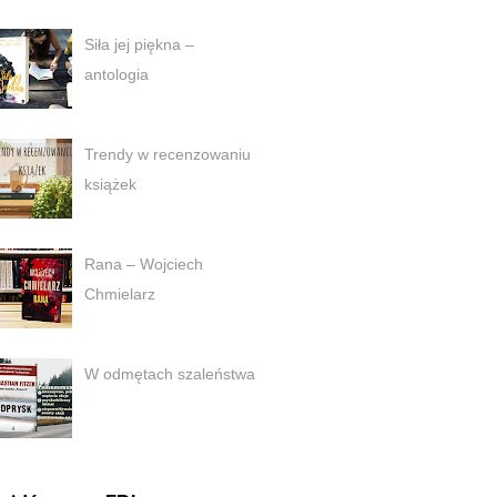
Siła jej piękna –
antologia
Trendy w recenzowaniu
książek
Rana – Wojciech
Chmielarz
W odmętach szaleństwa