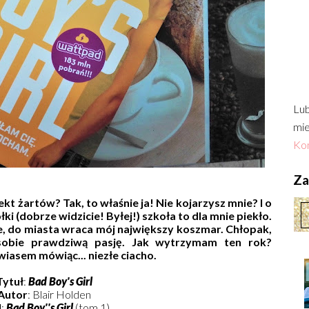
Lub
mie
Kon
Zac
t żartów? Tak, to właśnie ja! Nie kojarzysz mnie? I o
ki (dobrze widzicie! Byłej!) szkoła to dla mnie piekło.
że, do miasta wraca mój największy koszmar. Chłopak,
 sobie prawdziwą pasję. Jak wytrzymam ten rok?
wiasem mówiąc... niezłe ciacho.
Tytuł
:
Bad Boy's Girl
Autor
: Blair Holden
l
:
Bad Boy''s Girl
(tom 1)