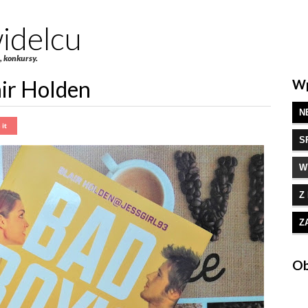
idelcu
e, konkursy.
air Holden
Wp
N
S
W
Z
Z
Ob