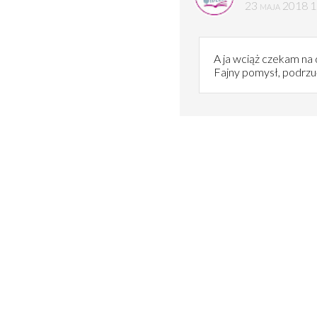
23 maja 2018 
A ja wciąż czekam na 
Fajny pomysł, podrzuć