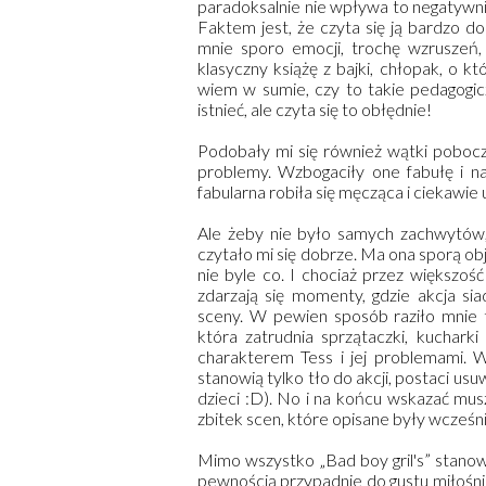
paradoksalnie nie wpływa to negatywnie
Faktem jest, że czyta się ją bardzo d
mnie sporo emocji, trochę wzruszeń,
klasyczny książę z bajki, chłopak, o 
wiem w sumie, czy to takie pedagogi
istnieć, ale czyta się to obłędnie!
Podobały mi się również wątki poboc
problemy. Wzbogaciły one fabułę i nad
fabularna robiła się męcząca i ciekawie 
Ale żeby nie było samych zachwytów, 
czytało mi się dobrze. Ma ona sporą obj
nie byle co. I chociaż przez większoś
zdarzają się momenty, gdzie akcja sia
sceny. W pewien sposób raziło mnie 
która zatrudnia sprzątaczki, kuchark
charakterem Tess i jej problemami. W
stanowią tylko tło do akcji, postaci usu
dzieci :D). No i na końcu wskazać musz
zbitek scen, które opisane były wcześni
Mimo wszystko „Bad boy gril's” stanow
pewnością przypadnie do gustu miłośnik