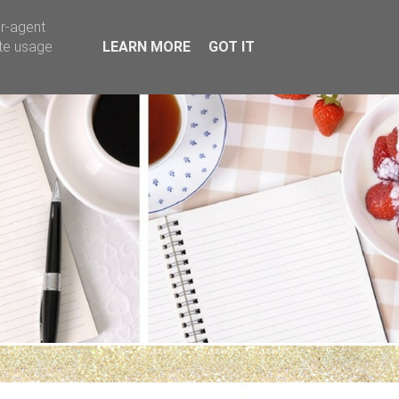
er-agent
ate usage
LEARN MORE
GOT IT