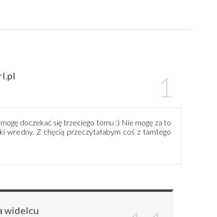
l.pl
e mogę doczekać się trzeciego tomu :) Nie mogę za to
aki wredny. Z chęcią przeczytałabym coś z tamtego
a widelcu