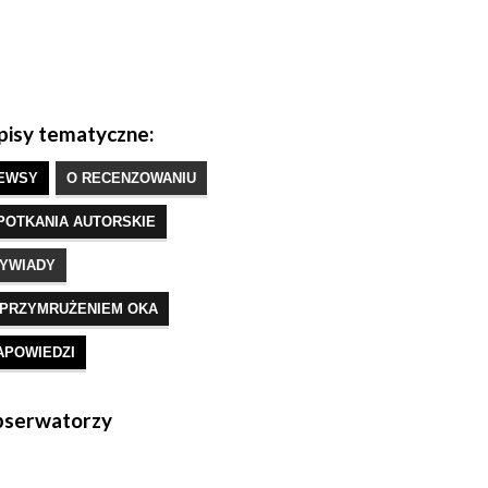
isy tematyczne:
EWSY
O RECENZOWANIU
POTKANIA AUTORSKIE
YWIADY
 PRZYMRUŻENIEM OKA
APOWIEDZI
serwatorzy