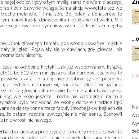
Zn
 na jej odbiór. I gdy o tym myślę, sama nie wiem dlaczego.
obrze i że niezwykle wciąga. Sama akcja wywołała też we
 trochę melancholii i marzeń. Bo jeden z bohaterów to
którym marzy każda dziewczynka niezależnie od wieku. Nie
czne sugerować młodym niewiastom, że ktoś taki mógłby
..
zne. Obok głównego tematu poruszono poważne i ciężkie
ały jej głębi. Pojawiały się w chwilach, gdy główna linia
urozmaicały historię.
czas na odrobinę krytyki. Jak już wspomniałam, książkę
ętość, bo 512 stron mniejszą niż standardowa, czcionką, to
nak
ć powieści czyta się ją naprawdę dobrze, gdzieś pośrodku
da, a czytelnik nie może się doczekać jakiejś wciągającej
też to, że główni bohaterowie to śmietanka towarzyska,
i i Bóg wie kogo jeszcze. Trochę nie współgrało mi to z
yraźnie było też widać, że osoby dorosłe (rodzice itp.)
Nas
wane na dalszy tor na rzecz fabuły (trochę jak w bajkach dla
ę, że ostatni rozdział zwyczajnie nie miał sensu. Stanowił
wsp
e i nie wnosił nic nowego.
wyd
żeb
i bardzo ciekawą propozycję z literatury młodzieżowej i z
om tego gatunku. Jeśli cenicie sobie lekkie, romantyczne i
lub