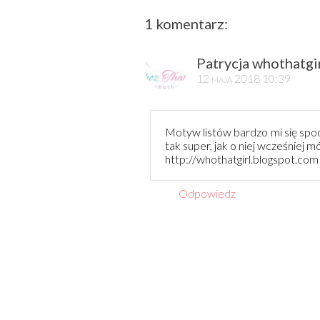
1 komentarz:
Patrycja whothatgir
12 maja 2018 10:39
Motyw listów bardzo mi się spod
tak super, jak o niej wcześniej 
http://whothatgirl.blogspot.com
Odpowiedz