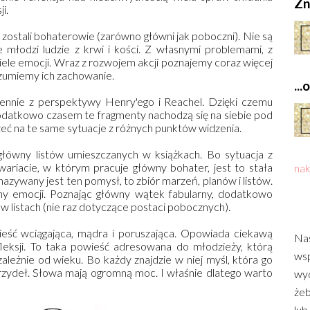
Zn
i.
stali bohaterowie (zarówno główni jak poboczni). Nie są
e młodzi ludzie z krwi i kości. Z własnymi problemami, z
iele emocji. Wraz z rozwojem akcji poznajemy coraz więcej
rozumiemy ich zachowanie.
..
iennie z perspektywy Henry'ego i Reachel. Dzięki czemu
odatkowo czasem te fragmenty nachodzą się na siebie pod
eć na te same sytuacje z różnych punktów widzenia.
ówny listów umieszczanych w książkach. Bo sytuacja z
ariacie, w którym pracuje główny bohater, jest to stała
nak
azywany jest ten pomysł, to zbiór marzeń, planów i listów.
y emocji. Poznając główny wątek fabularny, dodatkowo
w listach (nie raz dotyczące postaci pobocznych).
eść wciągająca, mądra i poruszająca. Opowiada ciekawą
Nas
efleksji. To taka powieść adresowana do młodzieży, którą
wsp
ależnie od wieku. Bo każdy znajdzie w niej myśl, która go
krzydeł. Słowa mają ogromną moc. I właśnie dlatego warto
wyd
żeb
lub