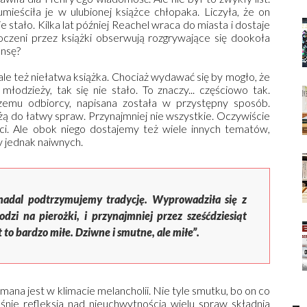
mieściła je w ulubionej książce chłopaka. Liczyła, że on
ie stało. Kilka lat później Reachel wraca do miasta i dostaje
czeni przez książki obserwują rozgrywające się dookoła
ansę?
ale też niełatwa książka. Chociaż wydawać się by mogło, że
młodzieży, tak się nie stało. To znaczy... częściowo tak.
emu odbiorcy, napisana została w przystępny sposób.
żą do łatwy spraw. Przynajmniej nie wszystkie. Oczywiście
ci. Ale obok niego dostajemy też wiele innych tematów,
y jednak naiwnych.
nadal podtrzymujemy tradycję. Wyprowadziła się z
dzi na pierożki, i przynajmniej przez sześćdziesiąt
 to bardzo miłe. Dziwne i smutne, ale miłe”.
ana jest w klimacie melancholii. Nie tyle smutku, bo on co
śnie refleksja nad nieuchwytnością wielu spraw składnia