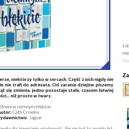
Lub
mie
Kon
Zac
erze, niektórzy tylko w sercach. Część z nich nigdy nie
ie nie trafi do adresata. Od zarania dziejów piszemy
iąż się zmienia, jedno pozostaje stałe, czasem łatwiej
i... niż prosto w twarz.
Słowa w ciemnym błękicie
utor:
Cath Crowley
ydawnictwo
: Jaguar
wiła dla Henry'ego wiadomość. Ale nie był to zwykły list.