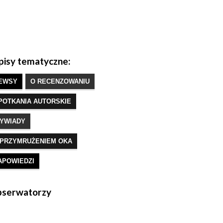
isy tematyczne:
EWSY
O RECENZOWANIU
POTKANIA AUTORSKIE
YWIADY
 PRZYMRUŻENIEM OKA
APOWIEDZI
serwatorzy