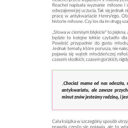
Reachel napisała wyznanie miłosne i u
odwzajemni jej uczucia. Tak się jednak n
pracę w antykwariacie Henry'ego. Oto
historie miłosne. Czy los da im drugą sz
„Słowa w ciemnym błękicie” to piękna, 
będzie to kolejne lekkie czytadło dla 
Powieść przypadnie do gustu młodsz
Jednak tematy, które porusza, nie nale
pojawia się wątek młodzieńczej miłoś
czasem słodkich, czasem gorzkich, nigd
„
Chociaż mama od nas odeszła, 
antykwariatu, ale zawsze przycho
minut znów jesteśmy rodziną, i jest
Cała książka w szczególny sposób utrzym
prawda często się pojawia, ale to wła