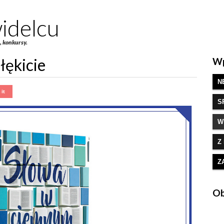
idelcu
e, konkursy.
łękicie
Wp
N
S
W
Z
Z
Ob