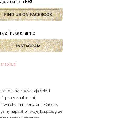
ajdź nas na FB!
.oraz Instagramie
anapie.pl
ze recenzje powstają dzięki
ółpracy z autorami,
awnictwami i portalami. Chcesz,
yśmy napisali o Twojej książce, grze
 produkcie? Napisz na: