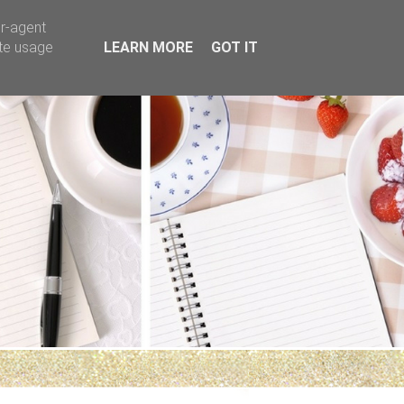
er-agent
ate usage
LEARN MORE
GOT IT