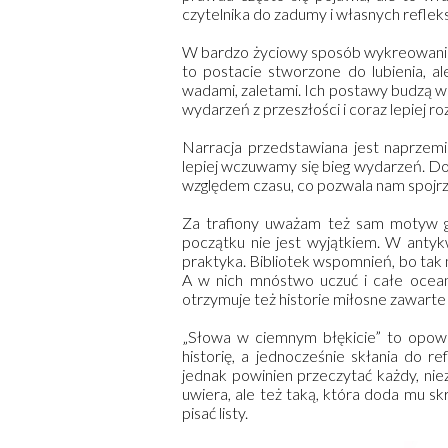
czytelnika do zadumy i własnych refleksj
W bardzo życiowy sposób wykreowani zo
to postacie stworzone do lubienia, al
wadami, zaletami. Ich postawy budzą w
wydarzeń z przeszłości i coraz lepiej 
Narracja przedstawiana jest naprzem
lepiej wczuwamy się bieg wydarzeń. D
względem czasu, co pozwala nam spojrz
Za trafiony uważam też sam motyw gł
początku nie jest wyjątkiem. W antykw
praktyka. Bibliotek wspomnień, bo tak n
A w nich mnóstwo uczuć i całe ocean
otrzymuje też historie miłosne zawarte 
„Słowa w ciemnym błękicie” to opowi
historię, a jednocześnie skłania do r
jednak powinien przeczytać każdy, niez
uwiera, ale też taką, która doda mu s
pisać listy.