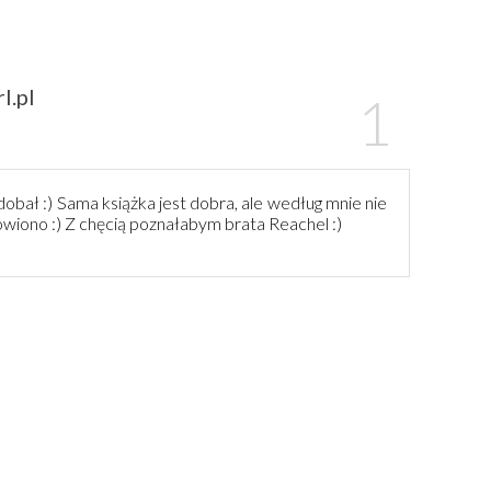
l.pl
obał :) Sama książka jest dobra, ale według mnie nie
mówiono :) Z chęcią poznałabym brata Reachel :)