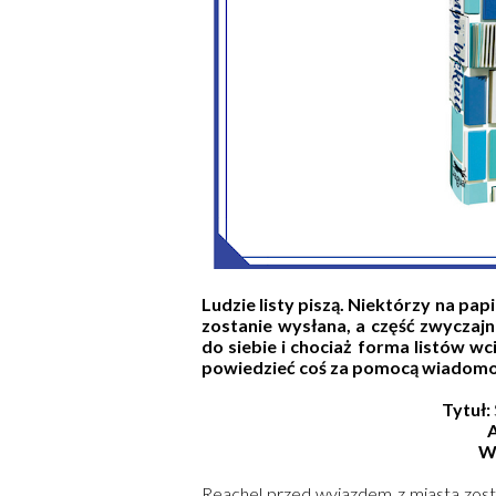
Ludzie listy piszą. Niektórzy na papi
zostanie wysłana, a część zwyczajn
do siebie i chociaż forma listów wc
powiedzieć coś za pomocą wiadomośc
Tytuł:
A
W
Reachel przed wyjazdem z miasta zosta