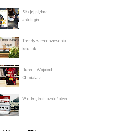
Siła jej piękna –
antologia
Trendy w recenzowaniu
książek
Rana – Wojciech
Chmielarz
W odmętach szaleństwa