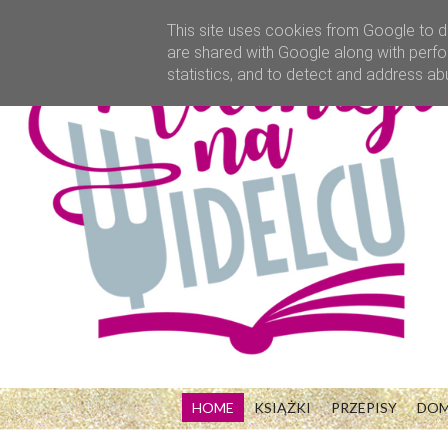
This site uses cookies from Google to de
are shared with Google along with perfo
statistics, and to detect and address ab
HOME
KSIĄŻKI
PRZEPISY
DO