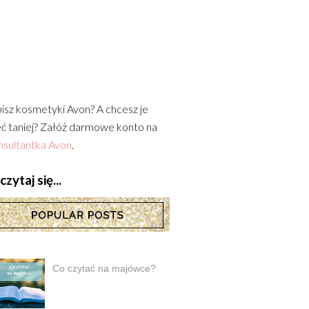
isz kosmetyki Avon? A chcesz je
ć taniej? Załóż darmowe konto na
sultantka Avon
.
zytaj się...
Co czytać na majówce?