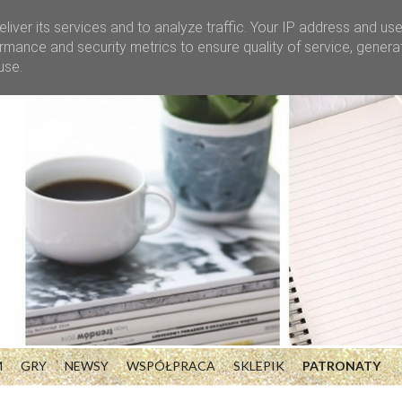
liver its services and to analyze traffic. Your IP address and us
rmance and security metrics to ensure quality of service, gener
use.
M
GRY
NEWSY
WSPÓŁPRACA
SKLEPIK
PATRONATY