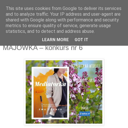
This site uses cookies from Google to deliver its services
Recenzje na widelcu
and to analyze traffic. Your IP address and user-agent are
shared with Google along with performance and security
metrics to ensure quality of service, generate usage
Portal kulturalny - książki, recenzje, inspiracje, konkursy.
statistics, and to detect and address abuse.
LEARN MORE
GOT IT
piątek, 4 maja 2018
MAJÓWKA – konkurs nr 6