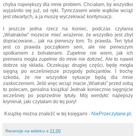
chyba największy dla mnie problem. Chciałam, by wszystko
wyjaśniło się już, od ręki. Tymczasem wiele wątków wciąż
jest otwartych, a ja muszę wyczekiwać kontynuacji.
I jeszcze jedna rzecz na koniec, podczas czytania
„Wiatraków” możecie mieć wrażenie, że wszystko jest zbyt
dopracowane... jak na pierwszy tom. To prawda. Ten tytuł
jest co prawda początkiem serii, ale nie pierwszym
spotkaniem z bohaterami. Zupełnie nie wiem, jak ich
premiera mogła zupełnie do mnie nie dotrzeć. Ale to nawet
dobrze się składa. Oczekując drugiej części, będę mogła
sięgną po wcześniejsze przygody policjantów. I trochę
szkoda, że nie wszystkie sytuacje będą dla mnie
zaskoczeniem. Jeśli więc wciąż macie „Wiatraki” przed sobą
to polecam, genialna książka! Jednak koniecznie sięgnijcie
wcześniej po poprzednie tytuły. Mój werdykt: najlepszy
kryminał, jaki czytałam do tej pory!
Książkę można znaleźć w tej księgarni -
NiePrzeczytane.pl
.
Recenzje na widelcu
o
21:00