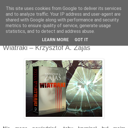
This site uses cookies from Google to deliver its services
Recenzje na widelcu
and to analyze traffic. Your IP address and user-agent are
shared with Google along with performance and security
metrics to ensure quality of service, generate usage
Portal kulturalny - książki, recenzje, inspiracje, konkursy.
statistics, and to detect and address abuse.
LEARN MORE
GOT IT
czwartek, 25 października 2018
Wiatraki – Krzysztof A. Zajas