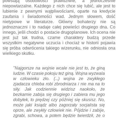
powstają osobowości prawdziwie, a jednocześnie
niepowtarzalne. Każdego z nich chce się lubić, ale jest to
lubienie z pewnymi wątpliwościami, oparte na kredycie
zaufania i świadomości wad. Jednym słowem, dość
nietypowe w literaturze. Główny bohaterzy nie są
jednoznaczni i to nadaje całej powieści drugiego dna. Co
innego, jeśli chodzi o postacie drugoplanowe. Ich ocena nie
jest już tak trudna, czarne charaktery budzą przede
wszystkim negatywne uczucia i chociaż w historii pojawia
się próba odwrócenia takiego wizerunku, nie odniosła ona
wielkiego skutku.
"Najgorsze na wojnie wcale nie jest to, że giną
ludzie. W czasie pokoju też giną. Wojna wyzwala
w człowieku zło. (...) wojna ze zwykłego
zjadacza chleba robi zbrodniarza i nie ma na to
siły. Jak codziennie widzisz naokoło, że
bezkarnie zabija się drugiego i zabiera mu jego
dobytek, to prędzej czy później się skusisz. No,
może jaki ksiądz albo zagorzały socjalista się
oprze, ale zwykły człowiek nie. Pójdzie i zabije,
zgrabi, schowa, a potem będzie twierdził, że o