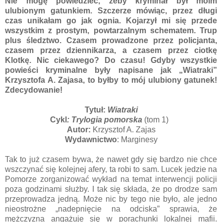
Nie mogę powiedzieć, żeby kryminał był moim
ulubionym gatunkiem. Szczerze mówiąc, przez długi
czas unikałam go jak ognia. Kojarzył mi się przede
wszystkim z prostym, powtarzalnym schematem. Trup
plus śledztwo. Czasem prowadzone przez policjanta,
czasem przez dziennikarza, a czasem przez ciotkę
Klotkę. Nic ciekawego? Do czasu! Gdyby wszystkie
powieści kryminalne były napisane jak „Wiatraki”
Krzysztofa A. Zajasa, to byłby to mój ulubiony gatunek!
Zdecydowanie!
Tytuł:
Wiatraki
Cykl
: Trylogia pomorska
(tom 1)
Autor:
Krzysztof A. Zajas
Wydawnictwo
: Marginesy
Tak to już czasem bywa, że nawet gdy się bardzo nie chce
wszczynać się kolejnej afery, ta robi to sam. Lucek jedzie na
Pomorze zorganizować wykład na temat interwencji policji
poza godzinami służby. I tak się składa, że po drodze sam
przeprowadza jedną. Może nic by tego nie było, ale jedno
nieostrożne „nadepnięcie na odciska” sprawia, że
mężczyzna angażuje się w porachunki lokalnej mafii.