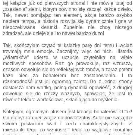
tej książce już od pierwszych strona! I nie mówię tutaj od
„trzęsienia” ziemi, którym powinno się zacząć każde dzieło.
Tak, nawet pomijając ten element, akcja bardzo szybko
nabiera tempa, a historia rozwija się dynamicznie i gna w
nieoczekiwane kierunki. Zupełnie nie chcę niczego
zdradzać, ale dzieje się i to nawet bardzo dużo!
Tak, skończyłam czytać tę książkę parę dni temu i wciąż
trzymają mnie emocje. Zacznijmy więc od nich. Historia
„Wiatraków” uderza w uczucie czytelnika na wiele
możliwych sposobów. Raz go prowokuje, raz wzrusza,
czasem odwołuje się do refleksyjnych tonów, a zaraz potem
każe biec za bohaterem bez zastanowienia. I ta
różnorodność jest jej ogromną zaletą! Bo z jednej strony
dostarcza nam wartką, pełną dynamiki opowieść, z drugiej
odwołuje się do rzeczy ważnych, spawając, że jest to
również lektura wartościowa, skłaniająca do myślenia.
Kolejnym, ogromnym plusem jest kreacja bohaterów. O tak!
Co do był za duet, wręcz niepowtarzalny. Autor nie szczędzi
swoim postaciom wad i cech charakterystycznych. Z
mieszanki tego, co wzniosłe i tego, co wątpliwe moralnie