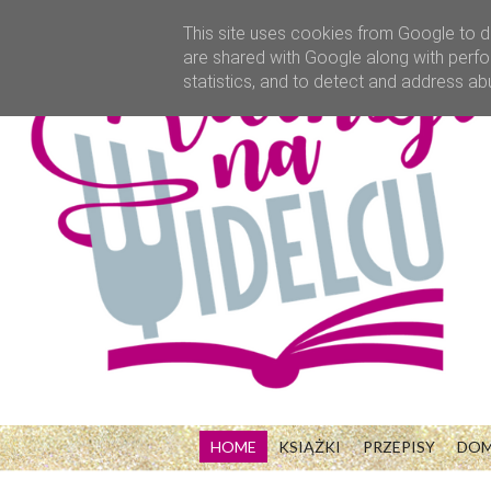
This site uses cookies from Google to de
are shared with Google along with perfo
statistics, and to detect and address ab
HOME
KSIĄŻKI
PRZEPISY
DO