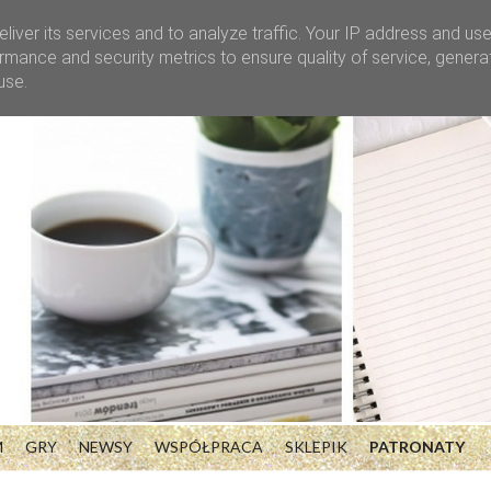
liver its services and to analyze traffic. Your IP address and us
rmance and security metrics to ensure quality of service, gener
use.
M
GRY
NEWSY
WSPÓŁPRACA
SKLEPIK
PATRONATY