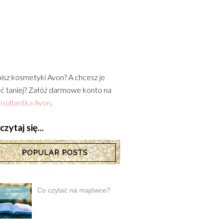
isz kosmetyki Avon? A chcesz je
ć taniej? Załóż darmowe konto na
sultantka Avon
.
zytaj się...
Co czytać na majówce?