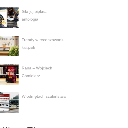
Siła jej piękna –
antologia
Trendy w recenzowaniu
książek
Rana – Wojciech
Chmielarz
W odmętach szaleństwa