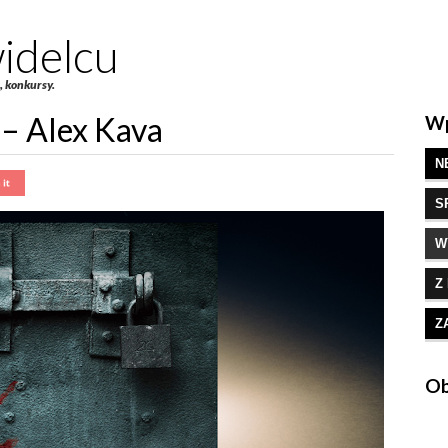
idelcu
e, konkursy.
– Alex Kava
Wp
N
S
W
Z
Z
Ob