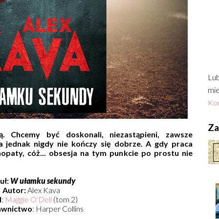
Lub
mie
Kon
Zac
ą. Chcemy być doskonali, niezastąpieni, zawsze
a jednak nigdy nie kończy się dobrze. A gdy praca
opaty, cóż... obsesja na tym punkcie po prostu nie
uł:
W ułamku sekundy
Autor:
Alex Kava
l
:
Maggie O'Dell
(tom 2)
wnictwo
: Harper Collins