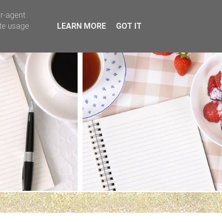
er-agent
ate usage
LEARN MORE
GOT IT