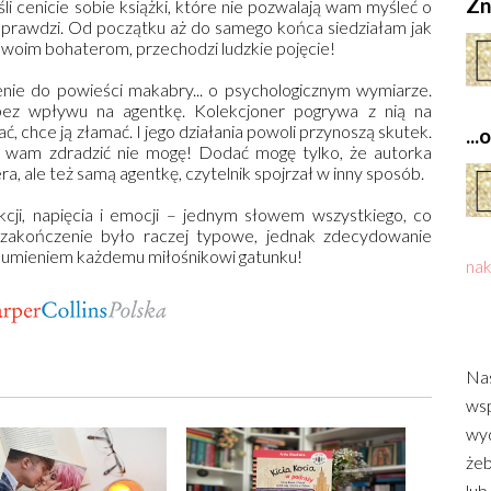
Zn
śli cenicie sobie książki, które nie pozwalają wam myśleć o
sprawdzi. Od początku aż do samego końca siedziałam jak
 swoim bohaterom, przechodzi ludzkie pojęcie!
e do powieści makabry... o psychologicznym wymiarze.
bez wpływu na agentkę. Kolekcjoner pogrywa z nią na
 chce ją złamać. I jego działania powoli przynoszą skutek.
..
go wam zdradzić nie mogę! Dodać mogę tylko, że autorka
ra, ale też samą agentkę, czytelnik spojrzał w inny sposób.
kcji, napięcia i emocji – jednym słowem wszystkiego, co
 zakończenie było raczej typowe, jednak zdecydowanie
 sumieniem każdemu miłośnikowi gatunku!
nak
Nas
wsp
wyd
żeb
lub