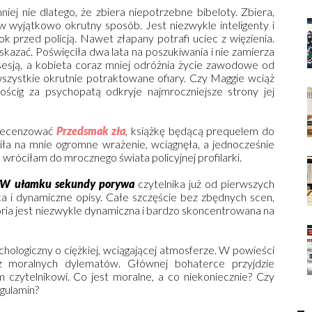
iej nie dlatego, że zbiera niepotrzebne bibeloty. Zbiera,
h w wyjątkowo okrutny sposób. Jest niezwykle inteligenty i
rok przed policją. Nawet złapany potrafi uciec z więzienia.
skazać. Poświęciła dwa lata na poszukiwania i nie zamierza
bsesją, a kobieta coraz mniej odróżnia życie zawodowe od
szystkie okrutnie potraktowane ofiary. Czy Maggie wciąż
pościg za psychopatą odkryje najmroczniejsze strony jej
 recenzować
Przedsmak zła
, książkę będącą prequelem do
biła na mnie ogromne wrażenie, wciągnęła, a jednocześnie
wróciłam do mrocznego świata policyjnej profilarki.
W ułamku sekundy porywa
czytelnika już od pierwszych
dka i dynamiczne opisy. Całe szczęście bez zbędnych scen,
oria jest niezwykle dynamiczna i bardzo skoncentrowana na
sychologiczny o ciężkiej, wciągającej atmosferze. W powieści
az moralnych dylematów. Głównej bohaterce przyjdzie
m czytelnikowi. Co jest moralne, a co niekoniecznie? Czy
egulamin?