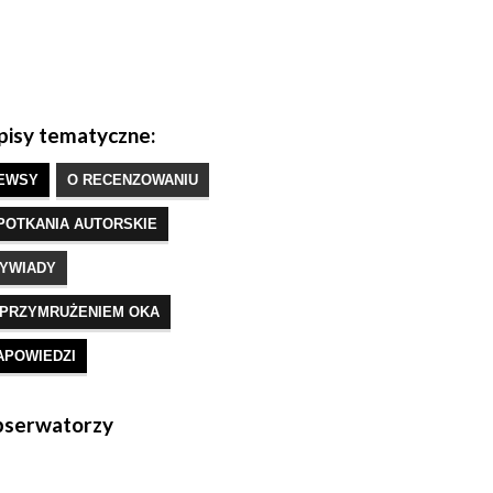
isy tematyczne:
EWSY
O RECENZOWANIU
POTKANIA AUTORSKIE
YWIADY
 PRZYMRUŻENIEM OKA
APOWIEDZI
serwatorzy