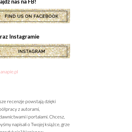
ajdź nas na FB!
.oraz Instagramie
anapie.pl
ze recenzje powstają dzięki
ółpracy z autorami,
awnictwami i portalami. Chcesz,
yśmy napisali o Twojej książce, grze
 produkcie? Napisz na: