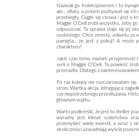
Nazwali go Kolekcjonerem i to bynajmn
ale... ofiary, a potem pozbywał się ic
przebiegły. Ciągle się chowa i jest o k
Maggie O'Dell zrobi wszystko, żeby go 
odpuszczać. Ta sprawa staje się jej o
osobistego. Chce zemsty, odwetu za w
pamięta... że jest z policji? A może 
charakteru?
Jakiś czas temu miałam przyjemność
serii o Maggie O'Dell. Ta powieść zro
przeraziła. Dlatego z zainteresowaniem 
Po raz kolejny nie rozczarowałam się.
stron. Wartka akcja, intrygująca zaga
czy niepotrzebnego przedłużania. Hist
głównym wątku.
Warto podkreślić, że jest to thriller p
wyraźny jest klimat szaleństwa or
przemyśleć wiele kwestii, a wraz z ni
okoliczności uzasadniają wyście poza r