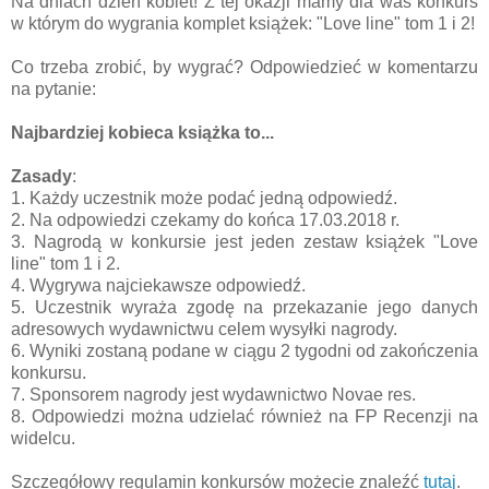
Na dniach dzień kobiet! Z tej okazji mamy dla was konkurs
w którym do wygrania komplet książek: "Love line" tom 1 i 2!
Co trzeba zrobić, by wygrać? Odpowiedzieć w komentarzu
na pytanie:
Najbardziej kobieca książka to...
Zasady
:
1. Każdy uczestnik może podać jedną odpowiedź.
2. Na odpowiedzi czekamy do końca 17.03.2018 r.
3. Nagrodą w konkursie jest jeden zestaw książek "Love
line" tom 1 i 2.
4. Wygrywa najciekawsze odpowiedź.
5. Uczestnik wyraża zgodę na przekazanie jego danych
adresowych
wydawnictwu celem wysyłki nagrody
.
6. Wyniki zostaną podane w ciągu 2 tygodni od zakończenia
konkursu.
7. Sponsorem nagrody jest wydawnictwo Novae res.
8. Odpowiedzi można udzielać również na FP Recenzji na
widelcu.
Szczegółowy regulamin konkursów możecie znaleźć
tutaj
.