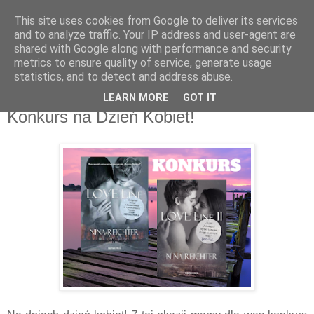
This site uses cookies from Google to deliver its services
Recenzje na widelcu
and to analyze traffic. Your IP address and user-agent are
shared with Google along with performance and security
metrics to ensure quality of service, generate usage
Portal kulturalny - książki, recenzje, inspiracje, konkursy.
statistics, and to detect and address abuse.
LEARN MORE
GOT IT
wtorek, 5 marca 2019
Konkurs na Dzień Kobiet!