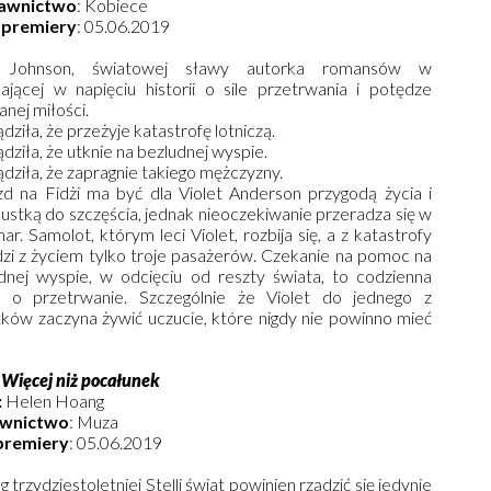
awnictwo
: Kobiece
 premiery
: 05.06.2019
e Johnson, światowej sławy autorka romansów w
ającej w napięciu historii o sile przetrwania i potędze
anej miłości.
dziła, że przeżyje katastrofę lotniczą.
ądziła, że utknie na bezludnej wyspie.
ądziła, że zapragnie takiego mężczyzny.
d na Fidżi ma być dla Violet Anderson przygodą życia i
ustką do szczęścia, jednak nieoczekiwanie przeradza się w
ar. Samolot, którym leci Violet, rozbija się, a z katastrofy
zi z życiem tylko troje pasażerów. Czekanie na pomoc na
dnej wyspie, w odcięciu od reszty świata, to codzienna
a o przetrwanie. Szczególnie że Violet do jednego z
tków zaczyna żywić uczucie, które nigdy nie powinno mieć
:
Więcej niż pocałunek
:
Helen Hoang
wnictwo
: Muza
premiery
: 05.06.2019
trzydziestoletniej Stelli świat powinien rządzić się jedynie