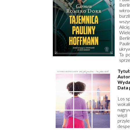
Berl
wkroc
burz
wszys
Alicię
Wiel
Berli
Paul
ukryw
Ta po
sprze
Tytuł
Auto
Wyda
Data 
Los sp
wokal
nagry
więzi
przyl
desper