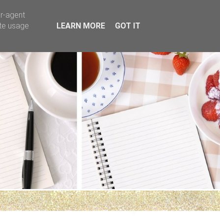
er-agent
ate usage
LEARN MORE
GOT IT