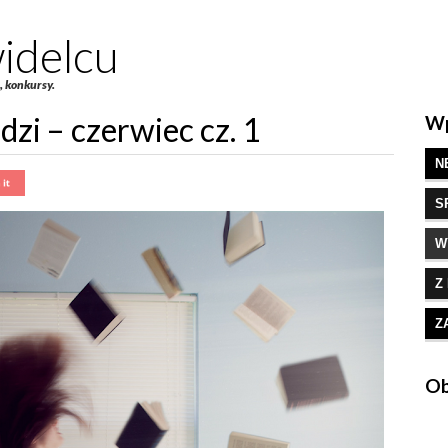
idelcu
e, konkursy.
zi – czerwiec cz. 1
Wp
N
S
W
Z
Z
Ob