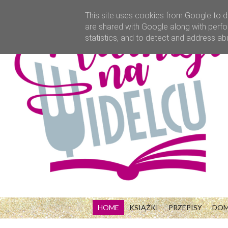
This site uses cookies from Google to de
are shared with Google along with perfo
statistics, and to detect and address ab
HOME
KSIĄŻKI
PRZEPISY
DO