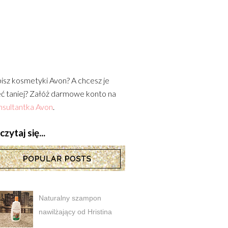
isz kosmetyki Avon? A chcesz je
ć taniej? Załóż darmowe konto na
sultantka Avon
.
zytaj się...
Naturalny szampon
nawilżający od Hristina