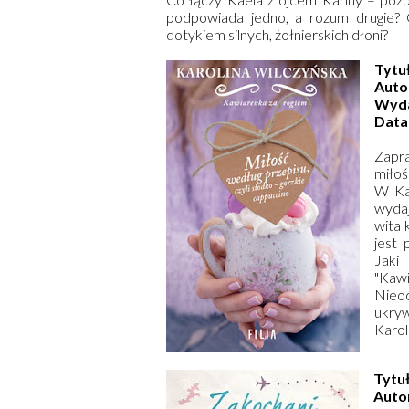
podpowiada jedno, a rozum drugie? C
dotykiem silnych, żołnierskich dłoni?
Tytuł
Auto
Wyd
Data
Zapra
miłoś
W Kaw
wydaj
wita 
jest 
Jaki
"Kawi
Nieoc
ukryw
Karol
Tytu
Auto