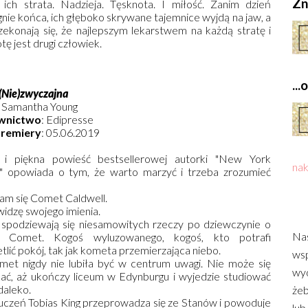
Zn
 ich strata. Nadzieja. Tęsknota. I miłość. Zanim dzień
nie końca, ich głęboko skrywane tajemnice wyjdą na jaw, a
zekonają się, że najlepszym lekarstwem na każdą stratę i
tę jest drugi człowiek.
..
(Nie)zwyczajna
Samantha Young
wnictwo
: Edipresse
premiery
: 05.06.2019
 i piękna powieść bestsellerowej autorki "New York
nak
" opowiada o tym, że warto marzyć i trzeba zrozumieć
m się Comet Caldwell.
widzę swojego imienia.
 spodziewają się niesamowitych rzeczy po dziewczynie o
Nas
iu Comet. Kogoś wyluzowanego, kogoś, kto potrafi
tlić pokój, tak jak kometa przemierzająca niebo.
wsp
met nigdy nie lubiła być w centrum uwagi. Nie może się
wyd
ać, aż ukończy liceum w Edynburgu i wyjedzie studiować
daleko.
żeb
czeń Tobias King przeprowadza się ze Stanów i powoduje
lub