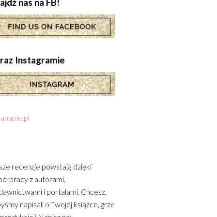
ajdź nas na FB!
.oraz Instagramie
anapie.pl
ze recenzje powstają dzięki
ółpracy z autorami,
awnictwami i portalami. Chcesz,
yśmy napisali o Twojej książce, grze
 produkcie? Napisz na: