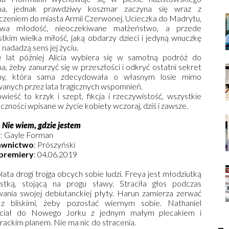
ina, jednak prawdziwy koszmar zaczyna się wraz z
zeniem do miasta Armii Czerwonej. Ucieczka do Madrytu,
liwa młodość, nieoczekiwane małżeństwo, a przede
tkim wielka miłość, jaką obdarzy dzieci i jedyną wnuczkę
, nadadzą sens jej życiu.
e lat później Alicia wybiera się w samotną podróż do
na, żeby zanurzyć się w przeszłości i odkryć ostatni sekret
iny, która sama zdecydowała o własnym losie mimo
anych przez lata tragicznych wspomnień.
wieść to krzyk i szept, fikcja i rzeczywistość, wszystkie
czności wpisane w życie kobiety wczoraj, dziś i zawsze.
:
Nie wiem, gdzie jestem
r
: Gayle Forman
wnictwo
: Prószyński
premiery
: 04.06.2019
lata drogi trojga obcych sobie ludzi. Freya jest młodziutką
istką, stojącą na progu sławy. Straciła głos podczas
wania swojej debiutanckiej płyty. Harun zamierza zerwać
 z bliskimi, żeby pozostać wiernym sobie. Nathaniel
eciał do Nowego Jorku z jednym małym plecakiem i
ackim planem. Nie ma nic do stracenia.