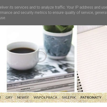
liver its services and to analyze traffic. Your IP address and us
rmance and security metrics to ensure quality of service, gener
use.
M
GRY
NEWSY
WSPÓŁPRACA
SKLEPIK
PATRONATY