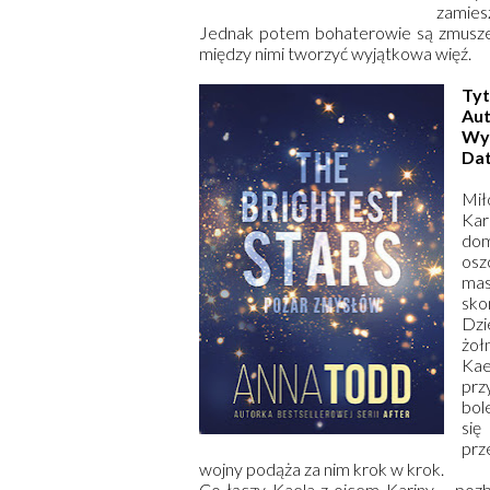
zamiesz
Jednak potem bohaterowie są zmuszen
między nimi tworzyć wyjątkowa więź.
Tyt
Aut
Wy
Dat
Mił
Kar
dom
osz
ma
sko
Dzi
żoł
Kae
prz
bol
się
prz
wojny podąża za nim krok w krok.
Co łączy Kaela z ojcem Kariny – poz