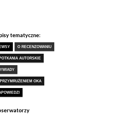
isy tematyczne:
EWSY
O RECENZOWANIU
POTKANIA AUTORSKIE
YWIADY
 PRZYMRUŻENIEM OKA
APOWIEDZI
serwatorzy