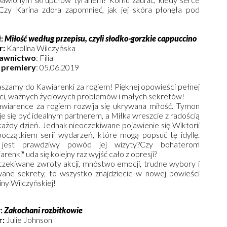
zy Karina zdoła zapomnieć, jak jej skóra płonęła pod
:
Miłość według przepisu, czyli słodko-gorzkie cappuccino
r:
Karolina Wilczyńska
awnictwo
: Filia
 premiery
: 05.06.2019
szamy do Kawiarenki za rogiem! Pięknej opowieści pełnej
ci, ważnych życiowych problemów i małych sekretów!
iarence za rogiem rozwija się ukrywana miłość. Tymon
e się być idealnym partnerem, a Miłka wreszcie z radością
każdy dzień. Jednak nieoczekiwane pojawienie się Wiktorii
początkiem serii wydarzeń, które mogą popsuć tę idyllę.
 jest prawdziwy powód jej wizyty?Czy bohaterom
arenki" uda się kolejny raz wyjść cało z opresji?
zekiwane zwroty akcji, mnóstwo emocji, trudne wybory i
ane sekrety, to wszystko znajdziecie w nowej powieści
iny Wilczyńskiej!
ł:
Zakochani rozbitkowie
r:
Julie Johnson