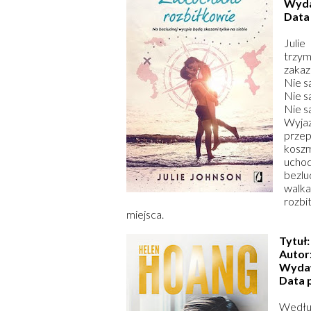
Wyd
Data
Juli
trzym
zakaz
Nie są
Nie s
Nie s
Wyjaz
przep
koszm
uchod
bezlu
walk
rozbi
miejsca.
Tytuł
Autor
Wyda
Data 
Według 