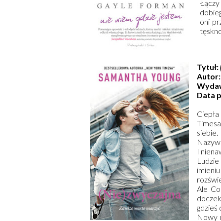
Łączy
dobieg
oni pr
tęskno
Tytuł:
Autor:
Wyda
Data 
Ciepła
Timesa
siebie.
Nazywa
I niena
Ludzie
imien
rozświe
Ale Co
doczek
gdzieś 
Nowy u