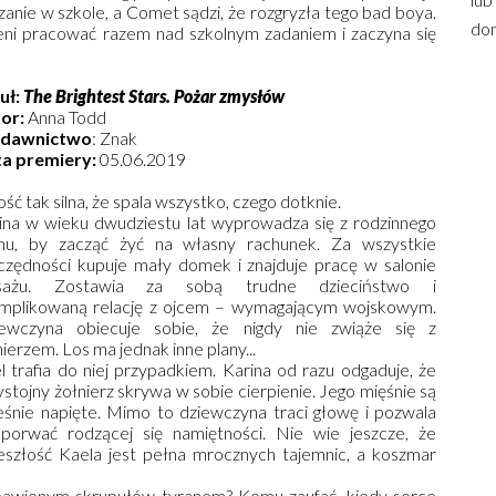
anie w szkole, a Comet sądzi, że rozgryzła tego bad boya.
dom
i pracować razem nad szkolnym zadaniem i zaczyna się
uł:
The Brightest Stars. Pożar zmysłów
or:
Anna Todd
dawnictwo
: Znak
a premiery:
05.06.2019
ość tak silna, że spala wszystko, czego dotknie.
ina w wieku dwudziestu lat wyprowadza się z rodzinnego
u, by zacząć żyć na własny rachunek. Za wszystkie
czędności kupuje mały domek i znajduje pracę w salonie
sażu. Zostawia za sobą trudne dzieciństwo i
mplikowaną relację z ojcem – wymagającym wojskowym.
ewczyna obiecuje sobie, że nigdy nie zwiąże się z
nierzem. Los ma jednak inne plany...
l trafia do niej przypadkiem. Karina od razu odgaduje, że
ystojny żołnierz skrywa w sobie cierpienie. Jego mięśnie są
eśnie napięte. Mimo to dziewczyna traci głowę i pozwala
 porwać rodzącej się namiętności. Nie wie jeszcze, że
eszłość Kaela jest pełna mrocznych tajemnic, a koszmar
bawionym skrupułów tyranem? Komu zaufać, kiedy serce