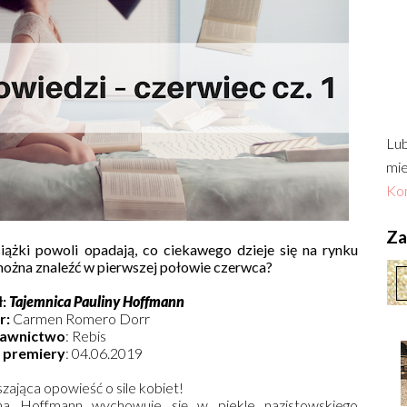
Lub
mie
Kon
Zac
żki powoli opadają, co ciekawego dzieje się na rynku
ożna znaleźć w pierwszej połowie czerwca?
ł:
Tajemnica Pauliny Hoffmann
r:
Carmen Romero Dorr
awnictwo
: Rebis
 premiery
: 04.06.2019
zająca opowieść o sile kobiet!
ina Hoffmann wychowuje się w piekle nazistowskiego